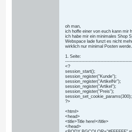
oh man,
ich hoffe einer von euch kann mir h
ich habe mir ein minimales Shop S
Webspace lade funzt es nicht mehr.
wirklich nur minimal Posten werde.
1. Seite:
---------------------------------------------
<?
session_start();
session_register("Kunde");
session_register("ArtikelNr");
session_register("Artikel");
session_register("Preis");
session_set_cookie_params(300);
?>
<html>
<head>
<title>Title here!</title>
</head>
<BODY BGCOLOR="#FFFFFF" style="f