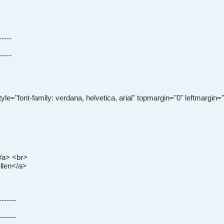
-----
-----
ont-family: verdana, helvetica, arial" topmargin="0" leftmargin="
/a> <br>
llen</a>
-------
-------