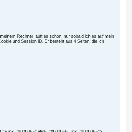
 meinem Rechner läuft es schon, nur sobald ich es auf mein
ookie und Session ID. Er besteht aus 4 Seiten, die ich
0" vlink="#0000FF" alink="#0000FF" link="#0000FF">