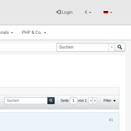
Login
€
rials
PHP & Co.
Seite
von
1
Filter
#1