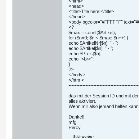
<html>
<head>
<title>Title here!</title>
</head>
<body bgcolor="#FFFFFF" text="
<?
$max = count($Artikel);
for ($n=0; $n < $max; $n++) {
echo $ArtikelNr[$n], " - ";
echo $Artikel[$n], " - ";
echo $Preis[$n];
echo "<br>";
}
?>
</body>
</html>
---------------------------------------------
das mit der Session ID und mit den
alles aktiviert.
Wenn mir also jemand helfen kann, b
Danke!!!
mfg
Percy
Stichworte:
-