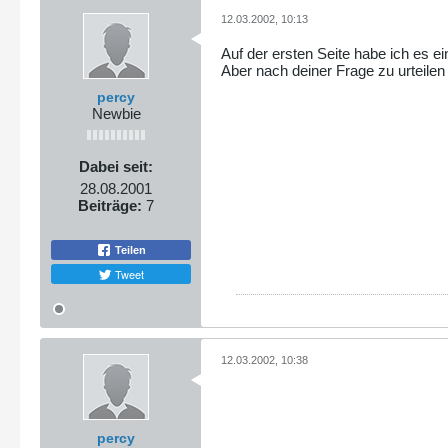
12.03.2002, 10:13
Auf der ersten Seite habe ich es ei
Aber nach deiner Frage zu urteile
percy
Newbie
Dabei seit:
28.08.2001
Beiträge:
7
Teilen
Tweet
12.03.2002, 10:38
percy