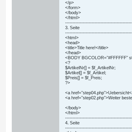
</p>
</form>
</body>
</html>
---------------------------------------------
3. Seite
---------------------------------------------
<html>
<head>
<title>Title here!</title>
</head>
<BODY BGCOLOR="#FFFFFF" style="f
<?
$ArtikelNr[] = $f_ArtikelNr;
$Artikel[] = $f_Artikel;
$Preis[] = $f_Preis;
?>
<a href="step04.php">Uebersicht<
<a href="step02.php">Weiter beste
</body>
</html>
---------------------------------------------
4. Seite
---------------------------------------------