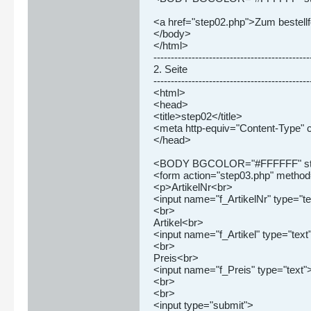
<a href="step02.php">Zum bestell
</body>
</html>
---------------------------------------------
2. Seite
---------------------------------------------
<html>
<head>
<title>step02</title>
<meta http-equiv="Content-Type" c
</head>
<BODY BGCOLOR="#FFFFFF" style="f
<form action="step03.php" method
<p>ArtikelNr<br>
<input name="f_ArtikelNr" type="te
<br>
Artikel<br>
<input name="f_Artikel" type="text
<br>
Preis<br>
<input name="f_Preis" type="text"
<br>
<br>
<input type="submit">