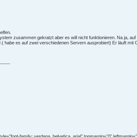
elfen.
ystem zusammen gekratzt aber es will nicht funktionieren. Na ja, auf
( habe es auf zwei verschiedenen Servern ausprobiert) Er läuft mit C
-------
ont-family: verdana, helvetica, arial" topmargin="0" leftmargin="