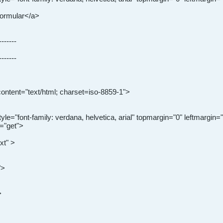
formular</a>
-------
-------
ontent="text/html; charset=iso-8859-1">
ont-family: verdana, helvetica, arial" topmargin="0" leftmargin="
="get">
xt" >
">
>