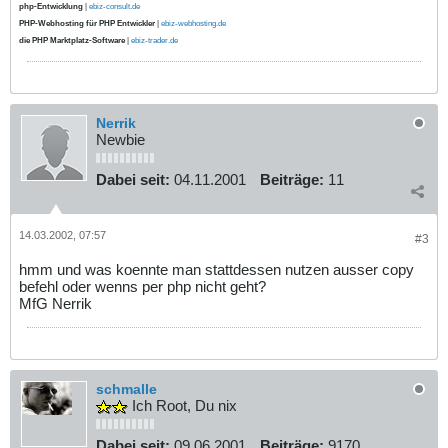
php-Entwicklung
|
ebiz-consult.de
PHP-Webhosting für PHP Entwickler
|
ebiz-webhosting.de
die PHP Marktplatz-Software
|
ebiz-trader.de
Nerrik
Newbie
Dabei seit:
04.11.2001
Beiträge:
11
14.03.2002, 07:57
#3
hmm und was koennte man stattdessen nutzen ausser copy
befehl oder wenns per php nicht geht?
MfG Nerrik
schmalle
Ich Root, Du nix
Dabei seit:
09.06.2001
Beiträge:
9170