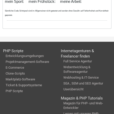
mein Sport:
mein Frühstück:
meine Arbeit:
Sämtliche Code-Schnipsel sind im Allgemeinen nicht getestet und werden ohne Gewähr auf Fehlerfreiheit und Korrektheit
gepostet.
PHP Scripte
Internetagenturen &
Entwicklungsumgebungen
Freelancer finden
Full Service Agentur
Projektmanagement-Software
Webentwicklung &
E-Commerce
Softwareagentur
Clone-Scripts
Webhosting & IT-Service
Marktplatz-Software
SEA , SEM und SEO Agentur
Ticket & Supportsysteme
Userübersicht
PHP Scripte
Magazin & PHP Tutorials
Magazin für PHP- und Web-
Entwickler
Lernen mit unseren PHP-