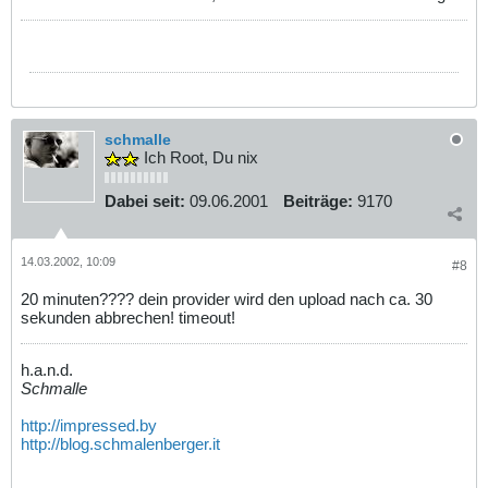
schmalle
Ich Root, Du nix
Dabei seit:
09.06.2001
Beiträge:
9170
14.03.2002, 10:09
#8
20 minuten???? dein provider wird den upload nach ca. 30
sekunden abbrechen! timeout!
h.a.n.d.
Schmalle
http://impressed.by
http://blog.schmalenberger.it