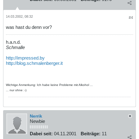
14.03.2002, 08:32
#4
was hast du denn vor?
h.a.n.d.
Schmalle
http://impressed.by
http://blog.schmalenberger.it
Wichtige Anmerkung: Ich habe keine Probleme mit Alkohol ...
... nur ohne :-)
Nerrik
Newbie
Dabei seit:
04.11.2001
Beiträge:
11