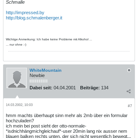
Schmalle
http://impressed.by
http://blog.schmalenberger.it
Wichtige Anmerkung: Ich habe keine Probleme mit Alkohol ...
... nur ohne :-)
WhiteMountain
Newbie
Dabei seit:
04.04.2001
Beiträge:
134
14.03.2002, 10:03
#7
hmm machts überhaupt sinn mehr als 2mb über ein formular
hochzuladen?
ich mein bei post sieht der otto-normale-
*isdnichhängmichgleichauf*-user 20min lang nix ausser nem
blauen balken rechts unten, der sich nicht wesentlich bewegt...