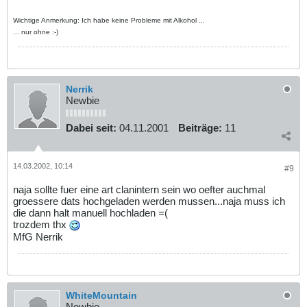
Wichtige Anmerkung: Ich habe keine Probleme mit Alkohol ...
... nur ohne :-)
Nerrik
Newbie
Dabei seit:
04.11.2001
Beiträge:
11
14.03.2002, 10:14
#9
naja sollte fuer eine art clanintern sein wo oefter auchmal
groessere dats hochgeladen werden mussen...naja muss ich
die dann halt manuell hochladen =(
trozdem thx
MfG Nerrik
WhiteMountain
Newbie