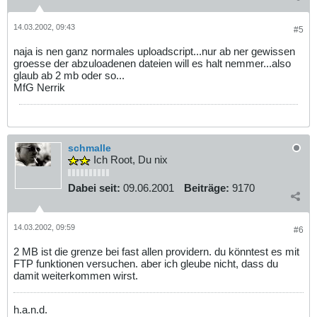
14.03.2002, 09:43
#5
naja is nen ganz normales uploadscript...nur ab ner gewissen
groesse der abzuloadenen dateien will es halt nemmer...also
glaub ab 2 mb oder so...
MfG Nerrik
schmalle
Ich Root, Du nix
Dabei seit:
09.06.2001
Beiträge:
9170
14.03.2002, 09:59
#6
2 MB ist die grenze bei fast allen providern. du könntest es mit
FTP funktionen versuchen. aber ich gleube nicht, dass du
damit weiterkommen wirst.
h.a.n.d.