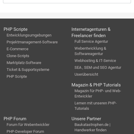
PHP Scripte
Internetagenturen &
Entwicklungsumgebungen
Freelancer finden
Full Service Agentur
Projektmanagement-Software
Webentwicklung &
E-Commerce
Softwareagentur
Clone-Scripts
Webhosting & IT-Service
Marktplatz-Software
SEA , SEM und SEO Agentur
Ticket & Supportsysteme
Userübersicht
PHP Scripte
Magazin & PHP Tutorials
Magazin für PHP- und Web-
Entwickler
Lernen mit unseren PHP-
Tutorials
PHP Forum
Unsere Partner
Forum für Webentwickler
Baukatastrophen.de |
Handwerker finden
PHP-Developer Forum