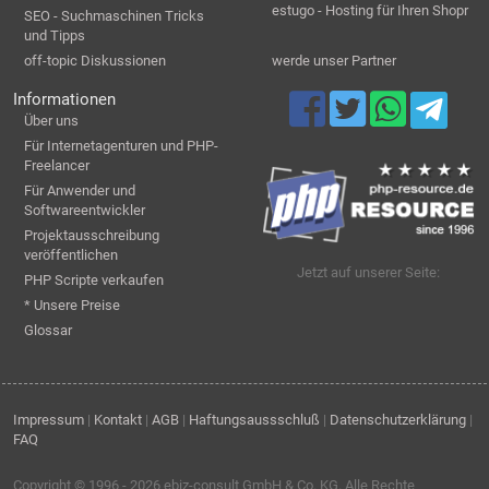
estugo - Hosting für Ihren Shopr
SEO - Suchmaschinen Tricks
und Tipps
off-topic Diskussionen
werde unser Partner
Informationen
Über uns
Für Internetagenturen und PHP-
Freelancer
Für Anwender und
Softwareentwickler
Projektausschreibung
veröffentlichen
Jetzt auf unserer Seite:
PHP Scripte verkaufen
* Unsere Preise
Glossar
Impressum
|
Kontakt
|
AGB
|
Haftungsaussschluß
|
Datenschutzerklärung
|
FAQ
Copyright © 1996 - 2026
ebiz-consult GmbH & Co. KG
. Alle Rechte