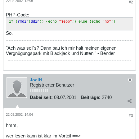
22.03.2002, 13:58
#2
PHP-Code:
if (
rmdir
(
$dir
)) {echo
"jepp"
;} else {echo
"nö"
;}
So.
"Ach was soll's? Dann bau ich mir halt meinen eigenen
Vergnügungspark mit Blackjack und Nutten." - Bender
JoelH
Registrierter Benutzer
Dabei seit:
08.07.2001
Beiträge:
2740
22.03.2002, 14:04
#3
hmm,
wer lesen kann ist klar im Vorteil ==>