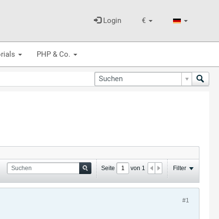
Login
€
rials
PHP & Co.
Seite
von
1
Filter
#1