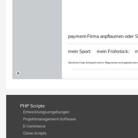
payment-Firma anpflaumen oder Sess
mein Sport:
mein Frühstück:
m
Sämtliche Code-Schnipsel sind im Allgemeinen nicht getestet und w
PHP Scripte
Entwicklungsumgebungen
Projektmanagement-Software
E-Commerce
Clone-Scripts