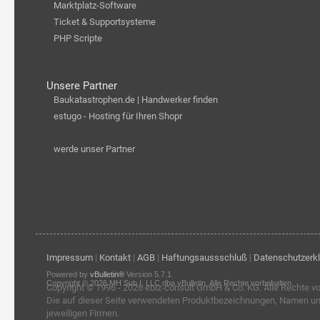
Marktplatz-Software
Ticket & Supportsysteme
PHP Scripte
Unsere Partner
Baukatastrophen.de | Handwerker finden
estugo - Hosting für Ihren Shopr
werde unser Partner
Impressum
|
Kontakt
|
AGB
|
Haftungsaussschluß
|
Datenschutzerk
Powered by
vBulletin®
Version 5.7.1
Copyright © 2026 MH Sub I, LLC dba vBulletin. Alle Rechte vorbehalten.
Copyright © 1996 - 2026
ebiz-consult GmbH & Co. KG
. Alle Rechte v
Die auf dieser Seite verwendeten Produktbezeichnungen, Namen u
jeweiligen Firmen.