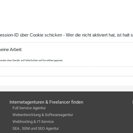
ion-ID über Cookie schicken - Wer die nicht aktiviert hat, ist halt 
eine Arbeit:
erden ohne Gewähr auf Fehlerfreiheit und Korrektheit gepostet.
Internetagenturen & Freelancer finden
Full Service Agentur
Webentwicklung & Softwareagentur
Webhosting & IT-Service
SEA , SEM und SEO Agentur