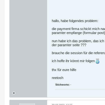
hallo, habe folgendes problem:
die payment firma schickt mich nac
paramter empfange (formular post). 
nun habe ich das problem, das ich 
der paramter seite ???
brauche die session für die referenz
ich hoffe ihr könnt mir folgen
thx für eure hilfe
reetosh
Stichworte:
-
30.03.2002, 17:27