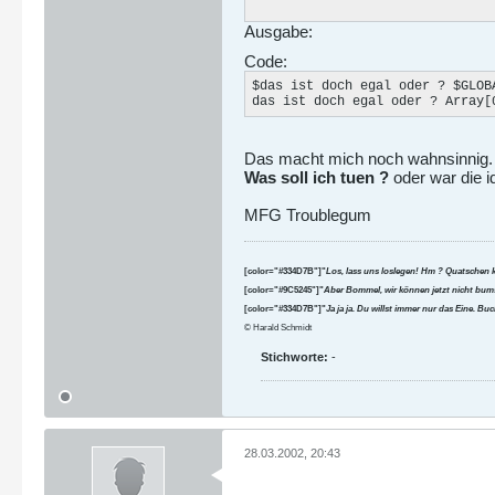
Ausgabe:
Code:
$das ist doch egal oder ? $GLOBA
das ist doch egal oder ? Array[
Das macht mich noch wahnsinnig.
Was soll ich tuen ?
oder war die i
MFG Troublegum
[color="#334D7B"]"
Los, lass uns loslegen! Hm ? Quatschen 
[color="#9C5245"]"
Aber Bommel, wir können jetzt nicht bums
[color="#334D7B"]"
Ja ja ja. Du willst immer nur das Eine. B
© Harald Schmidt
Stichworte:
-
28.03.2002, 20:43