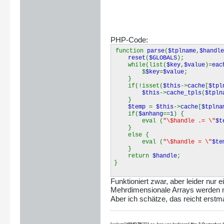
PHP-Code:
function
parse
(
$tplname
,
$handle
reset
(
$GLOBALS
);
while(list(
$key
,
$value
)=
eac
$
$key
=
$value
;
}
if(!isset(
$this
->
cache
[
$tpl
$this
->
cache_tpls
(
$tpln
}
$temp
=
$this
->
cache
[
$tplna
if(
$anhang
==
1
) {
eval (
"\$handle .= \"
$t
}
else {
eval (
"\$handle = \"
$te
}
return
$handle
;
}
Funktioniert zwar, aber leider nur 
Mehrdimensionale Arrays werden n
Aber ich schätze, das reicht erstma