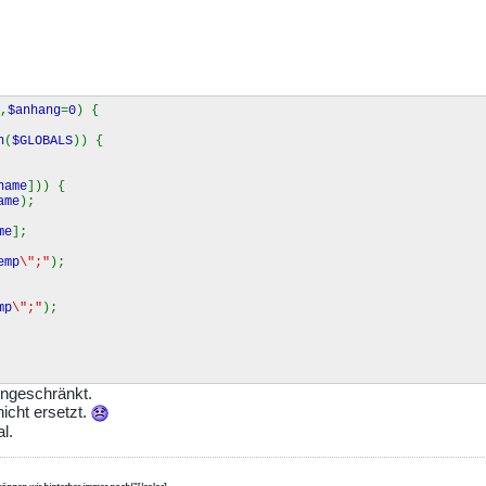
,
$anhang
=
0
) {
h
(
$GLOBALS
)) {
name
])) {
ame
);
me
];
emp
\";"
);
mp
\";"
);
eingeschränkt.
icht ersetzt.
l.