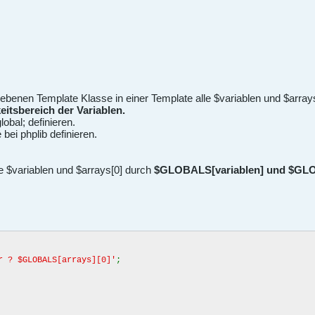
ebenen Template Klasse in einer Template alle $variablen und $arrays[
eitsbereich der Variablen.
lobal; definieren.
 bei phplib definieren.
e $variablen und $arrays[0] durch
$GLOBALS[variablen] und $GLO
r ? $GLOBALS[arrays][0]'
;