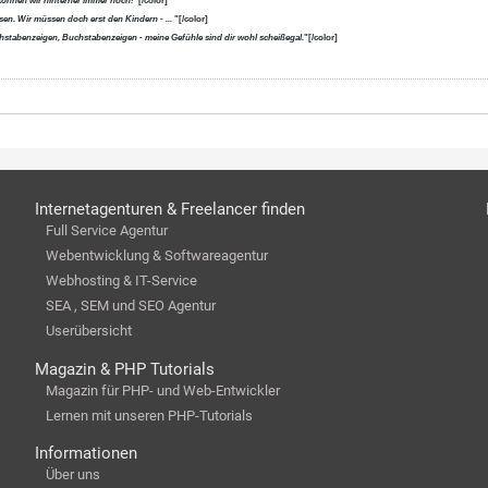
können wir hinterher immer noch!
"[/color]
en. Wir müssen doch erst den Kindern - ...
"[/color]
uchstabenzeigen, Buchstabenzeigen - meine Gefühle sind dir wohl scheißegal.
"[/color]
Internetagenturen & Freelancer finden
Full Service Agentur
Webentwicklung & Softwareagentur
Webhosting & IT-Service
SEA , SEM und SEO Agentur
Userübersicht
Magazin & PHP Tutorials
Magazin für PHP- und Web-Entwickler
Lernen mit unseren PHP-Tutorials
Informationen
Über uns