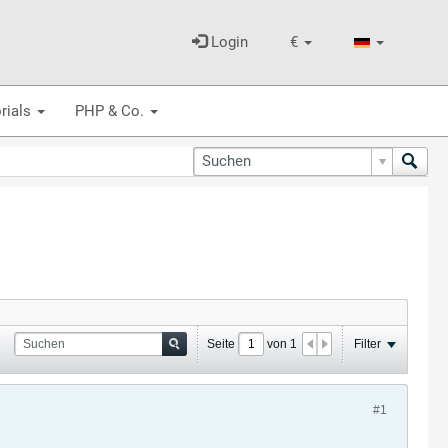
Login
€
rials
PHP & Co.
Seite
von
1
Filter
#1