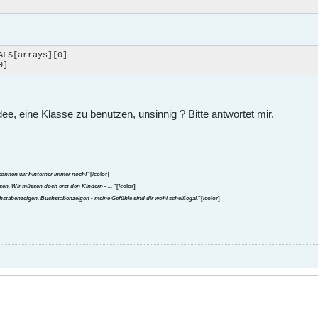
LS[arrays][0]

0]
dee, eine Klasse zu benutzen, unsinnig ? Bitte antwortet mir.
können wir hinterher immer noch!
"[/color]
en. Wir müssen doch erst den Kindern - ...
"[/color]
uchstabenzeigen, Buchstabenzeigen - meine Gefühle sind dir wohl scheißegal.
"[/color]