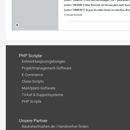
[color="#334D7B"]"
Los, lass uns loslegen! Hm ? Quatschen 
[color="#9C5245"]"
Aber Bommel, wir können jetzt nicht bums
[color="#334D7B"]"
Ja ja ja. Du willst immer nur das Eine. B
© Harald Schmidt
PHP Scripte
Entwicklungsumgebungen
Projektmanagement-Software
E-Commerce
Clone-Scripts
Marktplatz-Software
Ticket & Supportsysteme
PHP Scripte
Unsere Partner
Baukatastrophen.de | Handwerker finden