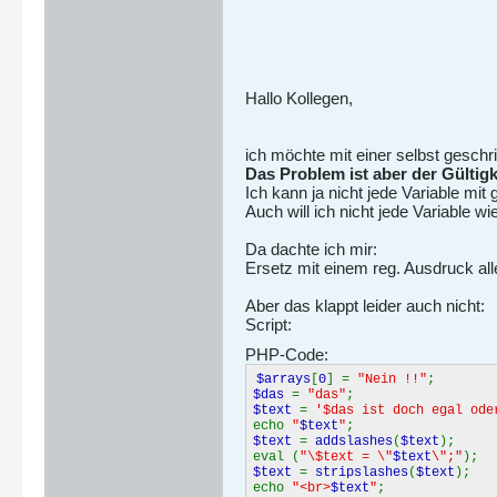
Hallo Kollegen,
ich möchte mit einer selbst geschri
Das Problem ist aber der Gültigk
Ich kann ja nicht jede Variable mit g
Auch will ich nicht jede Variable wie
Da dachte ich mir:
Ersetz mit einem reg. Ausdruck all
Aber das klappt leider auch nicht:
Script:
PHP-Code:
$arrays
[
0
] =
"Nein !!"
;
$das
=
"das"
;
$text
=
'$das ist doch egal ode
echo
"
$text
"
;
$text
=
addslashes
(
$text
);
eval (
"\$text = \"
$text
\";"
);
$text
=
stripslashes
(
$text
);
echo
"<br>
$text
"
;