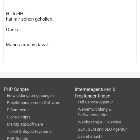
Hi JoelH,
hat mir schon geholfen.
Danke
Manus manum lavat.
PHP Scripte
Internetagenturen &
Entwicklungsumgebungen
Freelancer finden
Full Service Agentur
Projektmanagement-Software
Webentwicklung &
E-Commerce
Softwareagentur
Clone-Scripts
Webhosting & IT-Service
Marktplatz-Software
SEA , SEM und SEO Agentur
Ticket & Supportsysteme
Userübersicht
PHP Scripte