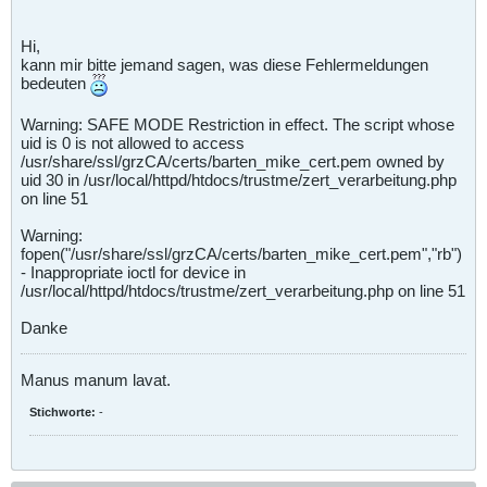
Hi,
kann mir bitte jemand sagen, was diese Fehlermeldungen
bedeuten
Warning: SAFE MODE Restriction in effect. The script whose
uid is 0 is not allowed to access
/usr/share/ssl/grzCA/certs/barten_mike_cert.pem owned by
uid 30 in /usr/local/httpd/htdocs/trustme/zert_verarbeitung.php
on line 51
Warning:
fopen("/usr/share/ssl/grzCA/certs/barten_mike_cert.pem","rb")
- Inappropriate ioctl for device in
/usr/local/httpd/htdocs/trustme/zert_verarbeitung.php on line 51
Danke
Manus manum lavat.
Stichworte:
-