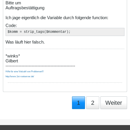
Bitte um
Auftragsbestättigung
Ich jage eigentlich die Variable durch folgende function:
Code:
$komm = strip_tags($Kommentar);
Was läuft hier falsch.
*winks*
Gilbert
------------------------------------------------
Hilfe für eine Vielzahl von Problemen!!!
http://www.1st-rootserver.de/
1
2
Weiter