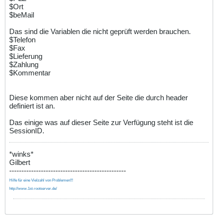
$Ort
$beMail
Das sind die Variablen die nicht geprüft werden brauchen.
$Telefon
$Fax
$Lieferung
$Zahlung
$Kommentar
Diese kommen aber nicht auf der Seite die durch header
definiert ist an.
Das einige was auf dieser Seite zur Verfügung steht ist die
SessionID.
*winks*
Gilbert
------------------------------------------------
Hilfe für eine Vielzahl von Problemen!!!
http://www.1st-rootserver.de/