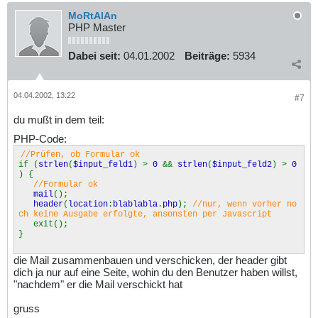
MoRtAlAn
PHP Master
Dabei seit:
04.01.2002
Beiträge:
5934
04.04.2002, 13:22
#7
du mußt in dem teil:
PHP-Code:
//Prüfen, ob Formular ok
if (
strlen
(
$input_feld1
) >
0
&&
strlen
(
$input_feld2
) >
0
) {
//Formular ok
mail
();
header
(
location
:
blablabla
.
php
);
//nur, wenn vorher no
ch keine Ausgabe erfolgte, ansonsten per Javascript
exit();
}
die Mail zusammenbauen und verschicken, der header gibt
dich ja nur auf eine Seite, wohin du den Benutzer haben willst,
"nachdem" er die Mail verschickt hat
gruss