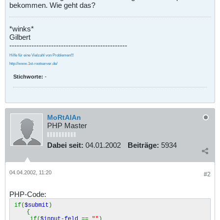
bekommen. Wie geht das?
*winks*
Gilbert
------------------------------------------------
Hilfe für eine Vielzahl von Problemen!!!
http://www.1st-rootserver.de/
Stichworte:
-
MoRtAlAn
PHP Master
Dabei seit:
04.01.2002
Beiträge:
5934
04.04.2002, 11:20
#2
PHP-Code:
if(
$submit
)
{
if(
$input
-
feld
==
""
)