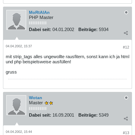
MoRtAlAn
PHP Master
Dabei seit:
04.01.2002
Beiträge:
5934
04.04.2002, 15:37
#12
mit strip_tags alles ungewollte rausfitern, sonst kann ich ja html
und php beispielsweise ausfüllen!
gruss
Wotan
Master
Dabei seit:
16.09.2001
Beiträge:
5349
04.04.2002, 15:44
#13