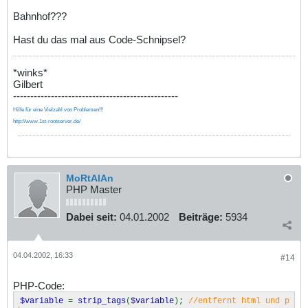
Bahnhof???
Hast du das mal aus Code-Schnipsel?
*winks*
Gilbert
------------------------------------------------
Hilfe für eine Vielzahl von Problemen!!!
http://www.1st-rootserver.de/
MoRtAlAn
PHP Master
Dabei seit:
04.01.2002
Beiträge:
5934
04.04.2002, 16:33
#14
PHP-Code:
$variable
=
strip_tags
(
$variable
);
//entfernt html und p