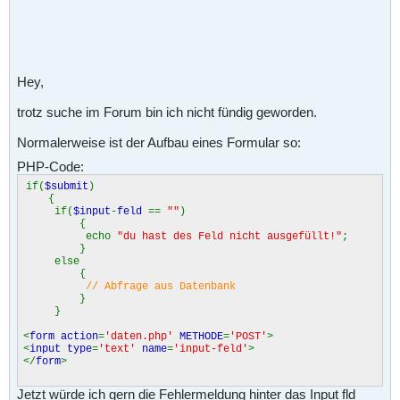
Hey,
trotz suche im Forum bin ich nicht fündig geworden.
Normalerweise ist der Aufbau eines Formular so:
PHP-Code:
if(
$submit
)
{
if(
$input
-
feld
==
""
)
{
echo
"du hast des Feld nicht ausgefüllt!"
;
}
else
{
// Abfrage aus Datenbank
}
}
<
form action
=
'daten.php'
METHODE
=
'POST'
>
<
input type
=
'text'
name
=
'input-feld'
>
</
form
>
Jetzt würde ich gern die Fehlermeldung hinter das Input fld