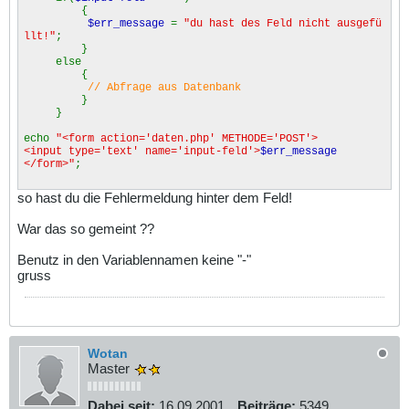
{
$err_message
=
"du hast des Feld nicht ausgefü
llt!"
;
}
else
{
// Abfrage aus Datenbank
}
}
echo
"<form action='daten.php' METHODE='POST'>
<input type='text' name='input-feld'>
$err_message
</form>"
;
so hast du die Fehlermeldung hinter dem Feld!
War das so gemeint ??
Benutz in den Variablennamen keine "-"
gruss
Wotan
Master
Dabei seit:
16.09.2001
Beiträge:
5349