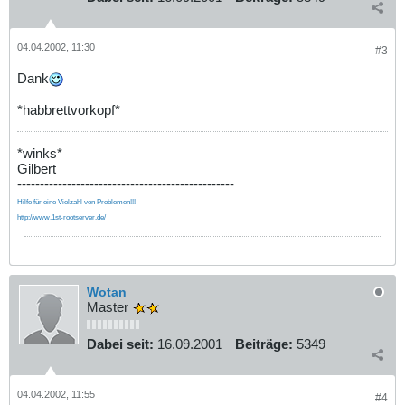
04.04.2002, 11:30
#3
Dank
*habbrettvorkopf*
*winks*
Gilbert
------------------------------------------------
Hilfe für eine Vielzahl von Problemen!!!
http://www.1st-rootserver.de/
Wotan
Master
Dabei seit:
16.09.2001
Beiträge:
5349
04.04.2002, 11:55
#4