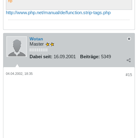
hp
http://www.php.net/manual/de/function.strip-tags.php
Wotan
Master
Dabei seit:
16.09.2001
Beiträge:
5349
04.04.2002, 18:35
#15