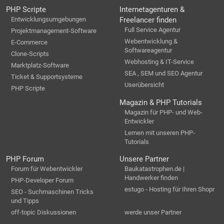
PHP Scripte
Internetagenturen &
Entwicklungsumgebungen
Freelancer finden
Full Service Agentur
Projektmanagement-Software
Webentwicklung &
E-Commerce
Softwareagentur
Clone-Scripts
Webhosting & IT-Service
Marktplatz-Software
SEA , SEM und SEO Agentur
Ticket & Supportsysteme
Userübersicht
PHP Scripte
Magazin & PHP Tutorials
Magazin für PHP- und Web-
Entwickler
Lernen mit unseren PHP-
Tutorials
PHP Forum
Unsere Partner
Forum für Webentwickler
Baukatastrophen.de |
Handwerker finden
PHP-Developer Forum
estugo - Hosting für Ihren Shopr
SEO - Suchmaschinen Tricks
und Tipps
off-topic Diskussionen
werde unser Partner