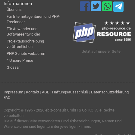
Informationen
Über uns
Für Internetagenturen und PHP-
Freelancer
Für Anwender und
Softwareentwickler
Projektausschreibung
veröffentlichen
Jetzt auf unserer Seite:
PHP Scripte verkaufen
* Unsere Preise
Glossar
Impressum
|
Kontakt
|
AGB
|
Haftungsaussschluß
|
Datenschutzerklärung
|
FAQ
Copyright © 1996 - 2026
ebiz-consult GmbH & Co. KG
. Alle Rechte
vorbehalten.
Die auf dieser Seite verwendeten Produktbezeichnungen, Namen und
Warenzeichen sind Eigentum der jeweiligen Firmen.