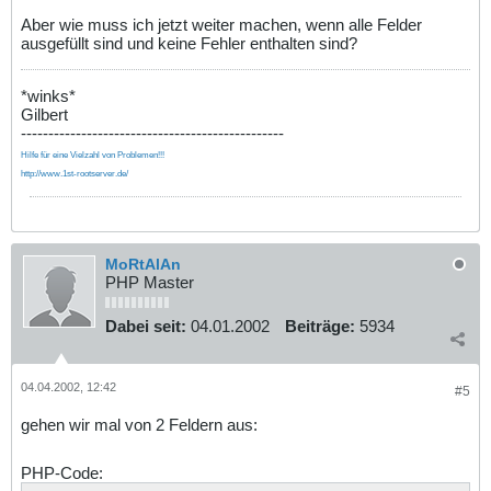
Aber wie muss ich jetzt weiter machen, wenn alle Felder
ausgefüllt sind und keine Fehler enthalten sind?
*winks*
Gilbert
------------------------------------------------
Hilfe für eine Vielzahl von Problemen!!!
http://www.1st-rootserver.de/
MoRtAlAn
PHP Master
Dabei seit:
04.01.2002
Beiträge:
5934
04.04.2002, 12:42
#5
gehen wir mal von 2 Feldern aus:
PHP-Code: