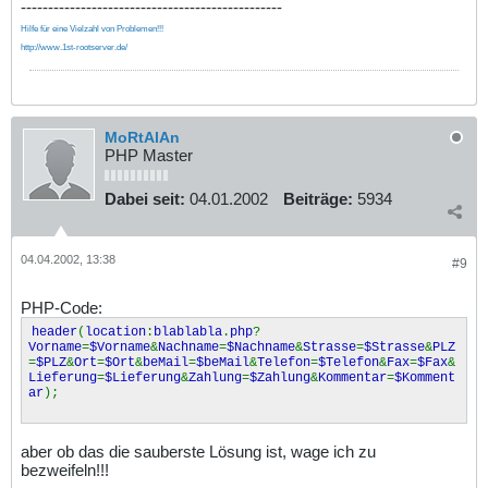
------------------------------------------------
Hilfe für eine Vielzahl von Problemen!!!
http://www.1st-rootserver.de/
MoRtAlAn
PHP Master
Dabei seit:
04.01.2002
Beiträge:
5934
04.04.2002, 13:38
#9
PHP-Code:
header
(
location
:
blablabla
.
php
?
Vorname
=
$Vorname
&
Nachname
=
$Nachname
&
Strasse
=
$Strasse
&
PLZ
=
$PLZ
&
Ort
=
$Ort
&
beMail
=
$beMail
&
Telefon
=
$Telefon
&
Fax
=
$Fax
&
Lieferung
=
$Lieferung
&
Zahlung
=
$Zahlung
&
Kommentar
=
$Komment
ar
);
aber ob das die sauberste Lösung ist, wage ich zu
bezweifeln!!!