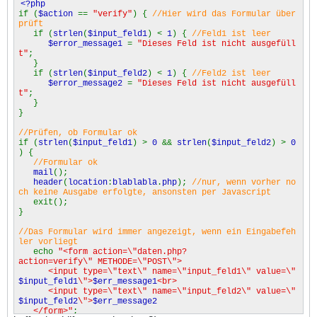
<?php
if (
$action
==
"verify"
) {
//Hier wird das Formular über
prüft
if (
strlen
(
$input_feld1
) <
1
) {
//Feld1 ist leer
$error_message1
=
"Dieses Feld ist nicht ausgefüll
t"
;
}
if (
strlen
(
$input_feld2
) <
1
) {
//Feld2 ist leer
$error_message2
=
"Dieses Feld ist nicht ausgefüll
t"
;
}
}
//Prüfen, ob Formular ok
if (
strlen
(
$input_feld1
) >
0
&&
strlen
(
$input_feld2
) >
0
) {
//Formular ok
mail
();
header
(
location
:
blablabla
.
php
);
//nur, wenn vorher no
ch keine Ausgabe erfolgte, ansonsten per Javascript
exit();
}
//Das Formular wird immer angezeigt, wenn ein Eingabefeh
ler vorliegt
echo
"<form action=\"daten.php?
action=verify\" METHODE=\"POST\">
<input type=\"text\" name=\"input_feld1\" value=\"
$input_feld1
\">
$err_message1
<br>
<input type=\"text\" name=\"input_feld2\" value=\"
$input_feld2
\">
$err_message2
</form>"
;