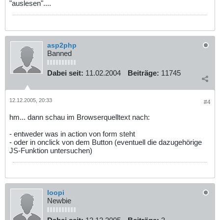
"auslesen"....
asp2php
Banned
Dabei seit:
11.02.2004
Beiträge:
11745
12.12.2005, 20:33
#4
hm... dann schau im Browserquelltext nach:
- entweder was in action von form steht
- oder in onclick von dem Button (eventuell die dazugehörige
JS-Funktion untersuchen)
loopi
Newbie