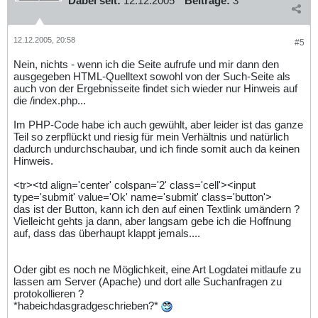
Dabei seit:
12.12.2005
Beiträge:
3
12.12.2005, 20:58
#5
Nein, nichts - wenn ich die Seite aufrufe und mir dann den
ausgegeben HTML-Quelltext sowohl von der Such-Seite als
auch von der Ergebnisseite findet sich wieder nur Hinweis auf
die /index.php...
Im PHP-Code habe ich auch gewühlt, aber leider ist das ganze
Teil so zerpflückt und riesig für mein Verhältnis und natürlich
dadurch undurchschaubar, und ich finde somit auch da keinen
Hinweis.
<tr><td align='center' colspan='2' class='cell'><input
type='submit' value='Ok' name='submit' class='button'>
das ist der Button, kann ich den auf einen Textlink umändern ?
Vielleicht gehts ja dann, aber langsam gebe ich die Hoffnung
auf, dass das überhaupt klappt jemals....
Oder gibt es noch ne Möglichkeit, eine Art Logdatei mitlaufe zu
lassen am Server (Apache) und dort alle Suchanfragen zu
protokollieren ?
*habeichdasgradgeschrieben?*