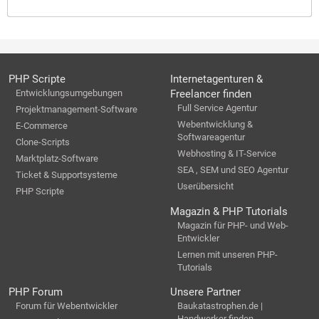
PHP Scripte
Internetagenturen &
Entwicklungsumgebungen
Freelancer finden
Full Service Agentur
Projektmanagement-Software
Webentwicklung &
E-Commerce
Softwareagentur
Clone-Scripts
Webhosting & IT-Service
Marktplatz-Software
SEA , SEM und SEO Agentur
Ticket & Supportsysteme
Userübersicht
PHP Scripte
Magazin & PHP Tutorials
Magazin für PHP- und Web-
Entwickler
Lernen mit unseren PHP-
Tutorials
PHP Forum
Unsere Partner
Forum für Webentwickler
Baukatastrophen.de |
Handwerker finden