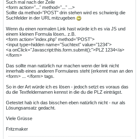
Such mal nach der Zeile
<form action="..." method="..." ...>
Sollte da method="POST" drin stehen wird es schwierig die
Suchfelder in der URL mitzugeben
Wenn du einen normalen Link hast würde ich es via JS und
einem kleinen Formula lösen.. z.B.
<form action="index.php" method="POST">
<input type=hidden name="Suchtext" value="1234">
<a onClick="Javascript
:this.form.submit();">PLZ 1234</a>
</form>
Das sollte man natürlich nur machen wenn der link nicht
innerhalb eines anderen Formulares steht (erkennt man an den
<form> ... </form> tags.
So in der Art würde ich es lösen - jedoch setzt es voraus das
du die Textfeldernamen kennst in die du die PLZ einträgst.
Getestet hab ich das bisschen eben natürlich nicht - nur als
Lösungsansatz gedacht.
Viele Grüsse
Fritzmaker