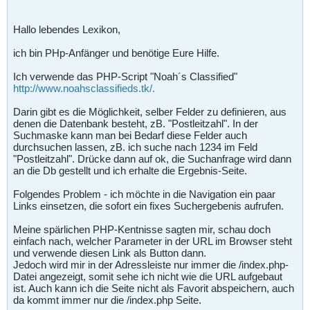
Hallo lebendes Lexikon,
ich bin PHp-Anfänger und benötige Eure Hilfe.
Ich verwende das PHP-Script "Noah´s Classified"
http://www.noahsclassifieds.tk/.
Darin gibt es die Möglichkeit, selber Felder zu definieren, aus
denen die Datenbank besteht, zB. "Postleitzahl". In der
Suchmaske kann man bei Bedarf diese Felder auch
durchsuchen lassen, zB. ich suche nach 1234 im Feld
"Postleitzahl". Drücke dann auf ok, die Suchanfrage wird dann
an die Db gestellt und ich erhalte die Ergebnis-Seite.
Folgendes Problem - ich möchte in die Navigation ein paar
Links einsetzen, die sofort ein fixes Suchergebenis aufrufen.
Meine spärlichen PHP-Kentnisse sagten mir, schau doch
einfach nach, welcher Parameter in der URL im Browser steht
und verwende diesen Link als Button dann.
Jedoch wird mir in der Adressleiste nur immer die /index.php-
Datei angezeigt, somit sehe ich nicht wie die URL aufgebaut
ist. Auch kann ich die Seite nicht als Favorit abspeichern, auch
da kommt immer nur die /index.php Seite.