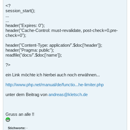
<?
session_start();
...
...
header("Expires: 0");
header("Cache-Control: must-revalidate, post-check=0,pre-
check=0");
header("Content-Type: application/".$doc['header']);
header("Pragma: public");
readfile("docs/".$doc['name']);
?>
ein Link möchte ich hierbei auch noch erwähnen...
http://www.php.net/manual/de/functio...he-limiter.php
unter dem Beitrag von
andreas@kletsch.de
Gruss an alle !!
Stichworte:
-