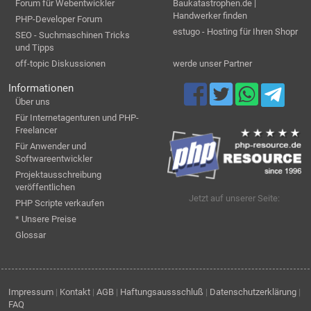
Forum für Webentwickler
Baukatastrophen.de |
Handwerker finden
PHP-Developer Forum
estugo - Hosting für Ihren Shopr
SEO - Suchmaschinen Tricks
und Tipps
off-topic Diskussionen
werde unser Partner
Informationen
Über uns
Für Internetagenturen und PHP-
Freelancer
Für Anwender und
Softwareentwickler
Projektausschreibung
veröffentlichen
Jetzt auf unserer Seite:
PHP Scripte verkaufen
* Unsere Preise
Glossar
Impressum
|
Kontakt
|
AGB
|
Haftungsaussschluß
|
Datenschutzerklärung
|
FAQ