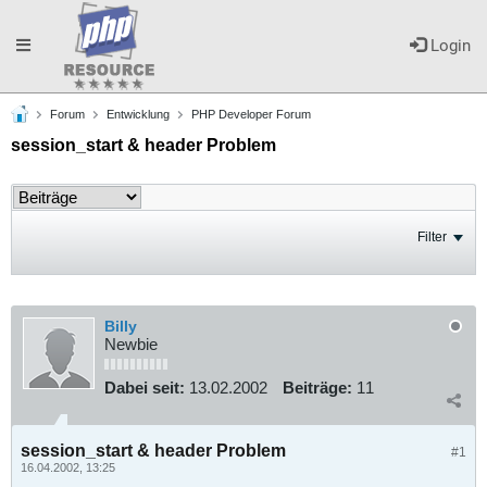
Toggle
Login
Forum
Entwicklung
PHP Developer Forum
navigation
session_start & header Problem
Filter
Billy
Newbie
Dabei seit:
13.02.2002
Beiträge:
11
session_start & header Problem
#1
16.04.2002, 13:25