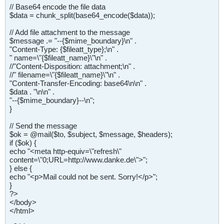
// Base64 encode the file data
$data = chunk_split(base64_encode($data));
// Add file attachment to the message
$message .= "--{$mime_boundary}\n" .
"Content-Type: {$fileatt_type};\n" .
" name=\"{$fileatt_name}\"\n" .
//"Content-Disposition: attachment;\n" .
//" filename=\"{$fileatt_name}\"\n" .
"Content-Transfer-Encoding: base64\n\n" .
$data . "\n\n" .
"--{$mime_boundary}--\n";
}
// Send the message
$ok = @mail($to, $subject, $message, $headers);
if ($ok) {
echo "<meta http-equiv=\"refresh\"
content=\"0;URL=http://www.danke.de\">";
} else {
echo "<p>Mail could not be sent. Sorry!</p>";
}
?>
</body>
</html>