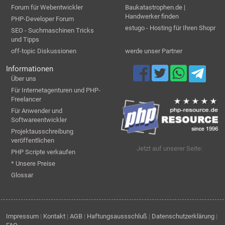
Forum für Webentwickler
Baukatastrophen.de |
Handwerker finden
PHP-Developer Forum
estugo - Hosting für Ihren Shopr
SEO - Suchmaschinen Tricks
und Tipps
off-topic Diskussionen
werde unser Partner
Informationen
Über uns
Für Internetagenturen und PHP-
Freelancer
Für Anwender und
Softwareentwickler
Projektausschreibung
veröffentlichen
Jetzt auf unserer Seite:
PHP Scripte verkaufen
* Unsere Preise
Glossar
Impressum
|
Kontakt
|
AGB
|
Haftungsaussschluß
|
Datenschutzerklärung
|