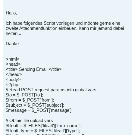
Hallo,
ich habe folgendes Script vorliegen und möchte gerne eine
zweite Attachmentfunktion einbauen. Kann mir jemand dabei
helfen...
Danke
<html>
<head>
<title> Sending Email </title>
</head>
<body>
<?php
// Read POST request params into global vars
$to = $_POST['to'];
$from = $_POST['from'];
$subject = $_POST['subject'];
$message = $_POST['message'];
// Obtain file upload vars
$fileatt = $_FILES['fileatt']['tmp_name'];
$fileatt_type = $_FILES['fileatt']['type'];