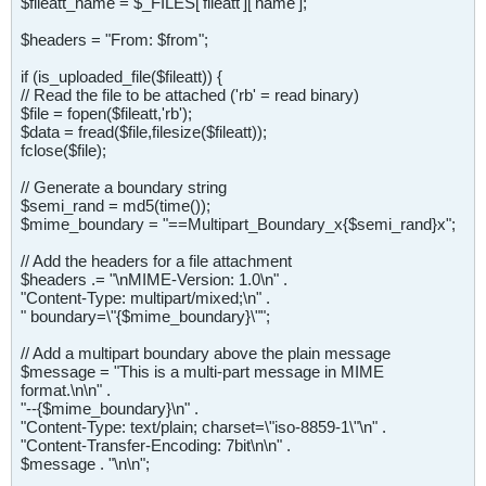
$fileatt_name = $_FILES['fileatt']['name'];
$headers = "From: $from";
if (is_uploaded_file($fileatt)) {
// Read the file to be attached ('rb' = read binary)
$file = fopen($fileatt,'rb');
$data = fread($file,filesize($fileatt));
fclose($file);
// Generate a boundary string
$semi_rand = md5(time());
$mime_boundary = "==Multipart_Boundary_x{$semi_rand}x";
// Add the headers for a file attachment
$headers .= "\nMIME-Version: 1.0\n" .
"Content-Type: multipart/mixed;\n" .
" boundary=\"{$mime_boundary}\"";
// Add a multipart boundary above the plain message
$message = "This is a multi-part message in MIME
format.\n\n" .
"--{$mime_boundary}\n" .
"Content-Type: text/plain; charset=\"iso-8859-1\"\n" .
"Content-Transfer-Encoding: 7bit\n\n" .
$message . "\n\n";