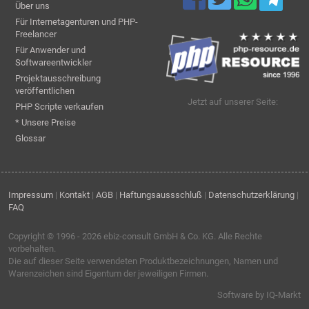
Über uns
Für Internetagenturen und PHP-
Freelancer
Für Anwender und
Softwareentwickler
Projektausschreibung
veröffentlichen
Jetzt auf unserer Seite:
PHP Scripte verkaufen
* Unsere Preise
Glossar
Impressum
|
Kontakt
|
AGB
|
Haftungsaussschluß
|
Datenschutzerklärung
|
FAQ
Copyright © 1996 - 2026
ebiz-consult GmbH & Co. KG
. Alle Rechte
vorbehalten.
Die auf dieser Seite verwendeten Produktbezeichnungen, Namen und
Warenzeichen sind Eigentum der jeweiligen Firmen.
Software by IQ-Markt