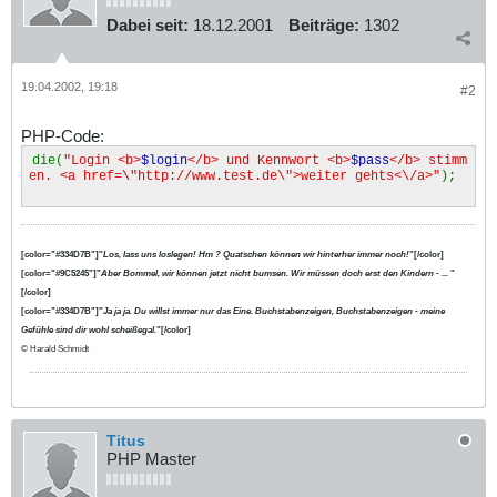
Dabei seit:
18.12.2001
Beiträge:
1302
19.04.2002, 19:18
#2
PHP-Code:
die(
"Login <b>
$login
</b> und Kennwort <b>
$pass
</b> stimm
en. <a href=\"http://www.test.de\">weiter gehts<\/a>"
);
[color="#334D7B"]"
Los, lass uns loslegen! Hm ? Quatschen können wir hinterher immer noch!
"[/color]
[color="#9C5245"]"
Aber Bommel, wir können jetzt nicht bumsen. Wir müssen doch erst den Kindern - ...
"
[/color]
[color="#334D7B"]"
Ja ja ja. Du willst immer nur das Eine. Buchstabenzeigen, Buchstabenzeigen - meine
Gefühle sind dir wohl scheißegal.
"[/color]
© Harald Schmidt
Titus
PHP Master