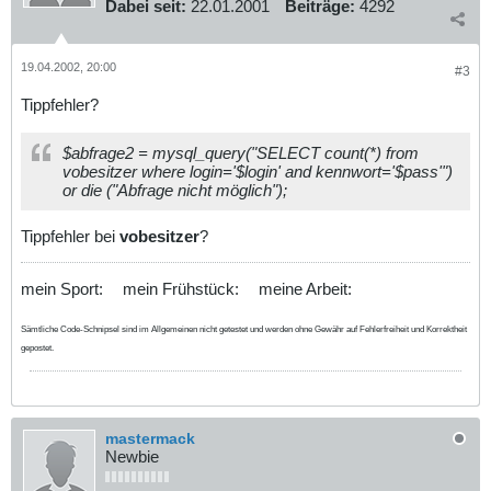
Dabei seit:
22.01.2001
Beiträge:
4292
19.04.2002, 20:00
#3
Tippfehler?
$abfrage2 = mysql_query("SELECT count(*) from
vobesitzer where login='$login' and kennwort='$pass'")
or die ("Abfrage nicht möglich");
Tippfehler bei
vobesitzer
?
mein Sport:
mein Frühstück:
meine Arbeit:
Sämtliche Code-Schnipsel sind im Allgemeinen nicht getestet und werden ohne Gewähr auf Fehlerfreiheit und Korrektheit
gepostet.
mastermack
Newbie