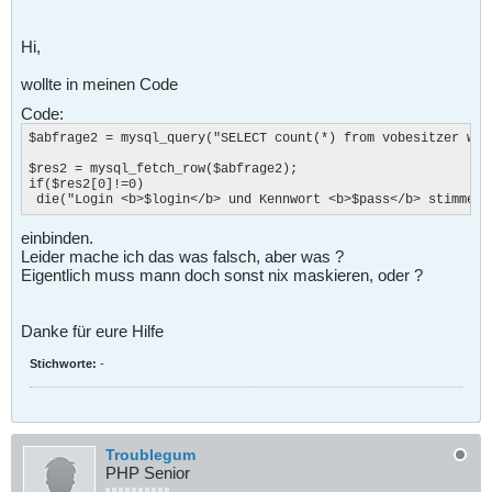
Hi,
wollte in meinen Code
Code:
$abfrage2 = mysql_query("SELECT count(*) from vobesitzer whe
$res2 = mysql_fetch_row($abfrage2);

if($res2[0]!=0)

 die("Login <b>$login</b> und Kennwort <b>$pass</b> stimmen.
einbinden.
Leider mache ich das was falsch, aber was ?
Eigentlich muss mann doch sonst nix maskieren, oder ?
Danke für eure Hilfe
Stichworte:
-
Troublegum
PHP Senior