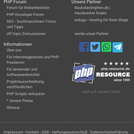
PHP Forum
Unsere Partner
Forum für Webentwickler
Baukatastrophen.de |
Handwerker finden
PHP-Developer Forum
estugo - Hosting für Ihren Shopr
SEO - Suchmaschinen Tricks
und Tipps
off-topic Diskussionen
werde unser Partner
Informationen
Über uns
Für Internetagenturen und PHP-
Freelancer
Für Anwender und
Softwareentwickler
Projektausschreibung
veröffentlichen
Jetzt auf unserer Seite:
PHP Scripte verkaufen
* Unsere Preise
Glossar
Impressum
|
Kontakt
|
AGB
|
Haftungsaussschluß
|
Datenschutzerklärung
|