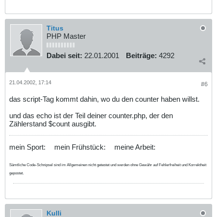
Titus
PHP Master
Dabei seit:
22.01.2001
Beiträge:
4292
21.04.2002, 17:14
#6
das script-Tag kommt dahin, wo du den counter haben willst.
und das echo ist der Teil deiner counter.php, der den
Zählerstand $count ausgibt.
mein Sport:
mein Frühstück:
meine Arbeit:
Sämtliche Code-Schnipsel sind im Allgemeinen nicht getestet und werden ohne Gewähr auf Fehlerfreiheit und Korrektheit
gepostet.
Kulli