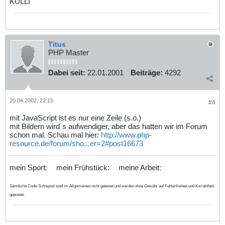
KULLI
Titus
PHP Master
Dabei seit:
22.01.2001
Beiträge:
4292
20.04.2002, 22:15
#4
mit JavaScript ist es nur eine Zeile (s.o.)
mit Bildern wird´s aufwendiger, aber das hatten wir im Forum
schon mal. Schau mal hier:
http://www.php-
resource.de/forum/sho...er=2#post16673
mein Sport:
mein Frühstück:
meine Arbeit:
Sämtliche Code-Schnipsel sind im Allgemeinen nicht getestet und werden ohne Gewähr auf Fehlerfreiheit und Korrektheit
gepostet.