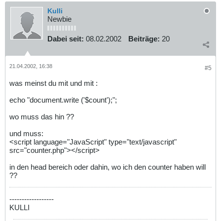
Kulli
Newbie
Dabei seit:
08.02.2002
Beiträge:
20
21.04.2002, 16:38
#5
was meinst du mit und mit :
echo "document.write ('$count');";
wo muss das hin ??
und muss:
<script language="JavaScript" type="text/javascript"
src="counter.php"></script>
in den head bereich oder dahin, wo ich den counter haben will
??
------------------
KULLI