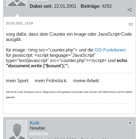
Dabei seit:
22.01.2001
Beiträge:
4292
20.04.2002, 19:59
#2
sorg dafür, dass dein Counter ein image oder JavaScript-Code
ausgibt.
für image: <img src="counter.php"> und die
GD-Funktionen
für javascript
: <script language="JavaScript"
type="text/javascript" src="counter.php"></script> und
echo
"document.write ('$count');";
mein Sport:
mein Frühstück:
meine Arbeit:
Sämtliche Code-Schnipsel sind im Allgemeinen nicht getestet und werden ohne Gewähr auf Fehlerfreiheit und Korrektheit
gepostet.
Kulli
Newbie