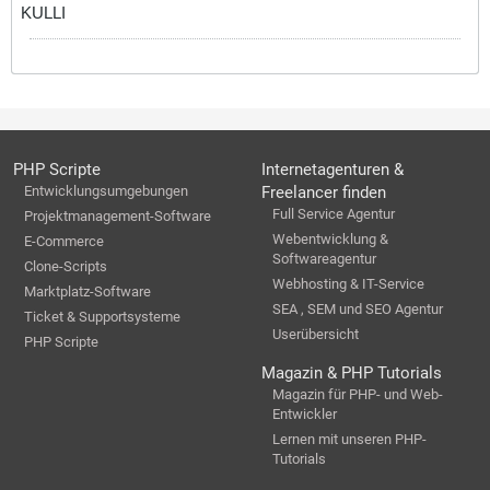
KULLI
PHP Scripte
Internetagenturen &
Entwicklungsumgebungen
Freelancer finden
Full Service Agentur
Projektmanagement-Software
Webentwicklung &
E-Commerce
Softwareagentur
Clone-Scripts
Webhosting & IT-Service
Marktplatz-Software
SEA , SEM und SEO Agentur
Ticket & Supportsysteme
Userübersicht
PHP Scripte
Magazin & PHP Tutorials
Magazin für PHP- und Web-
Entwickler
Lernen mit unseren PHP-
Tutorials