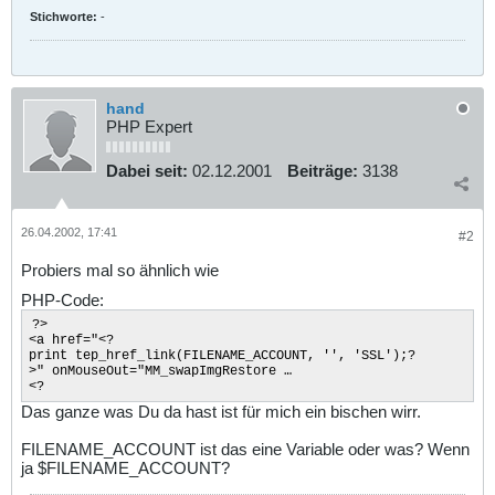
Stichworte:
-
hand
PHP Expert
Dabei seit:
02.12.2001
Beiträge:
3138
26.04.2002, 17:41
#2
Probiers mal so ähnlich wie
PHP-Code:
?>
<a href="<?
print tep_href_link(FILENAME_ACCOUNT, '', 'SSL');?
>" onMouseOut="MM_swapImgRestore …
<?
Das ganze was Du da hast ist für mich ein bischen wirr.
FILENAME_ACCOUNT ist das eine Variable oder was? Wenn
ja $FILENAME_ACCOUNT?