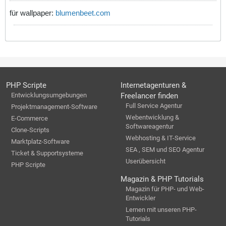
für wallpaper:
blumenbeet.com
PHP Scripte
Internetagenturen &
Entwicklungsumgebungen
Freelancer finden
Full Service Agentur
Projektmanagement-Software
Webentwicklung &
E-Commerce
Softwareagentur
Clone-Scripts
Webhosting & IT-Service
Marktplatz-Software
SEA , SEM und SEO Agentur
Ticket & Supportsysteme
Userübersicht
PHP Scripte
Magazin & PHP Tutorials
Magazin für PHP- und Web-
Entwickler
Lernen mit unseren PHP-
Tutorials