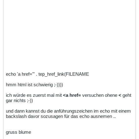
echo 'a href="' . tep_href_link(FILENAME
hmm html ist schwierig ;-))))
ich würde es zuerst mal mit
<a href=
versuchen ohene
<
geht
gar nichts ;-))
und dann kannst du die anführungszeichen im echo mit einem
backslash davor sozusagen für das echo ausnemen ..
gruss blume