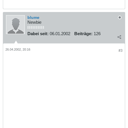
blume
Newbie
Dabei seit:
06.01.2002
Beiträge:
126
26.04.2002, 20:16
#3