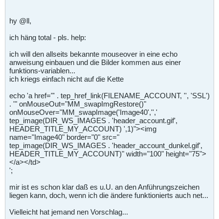
hy @ll,
ich häng total - pls. help:
ich will den allseits bekannte mouseover in eine echo
anweisung einbauen und die Bilder kommen aus einer
funktions-variablen...
ich kriegs einfach nicht auf die Kette
echo 'a href="' . tep_href_link(FILENAME_ACCOUNT, '', 'SSL')
. '" onMouseOut="MM_swapImgRestore()"
onMouseOver="MM_swapImage('Image40','','
tep_image(DIR_WS_IMAGES . 'header_account.gif',
HEADER_TITLE_MY_ACCOUNT) ',1)"><img
name="Image40" border="0" src="
tep_image(DIR_WS_IMAGES . 'header_account_dunkel.gif',
HEADER_TITLE_MY_ACCOUNT)" width="100" height="75">
</a></td>
';
mir ist es schon klar daß es u.U. an den Anführungszeichen
liegen kann, doch, wenn ich die ändere funktionierts auch net...
Vielleicht hat jemand nen Vorschlag...