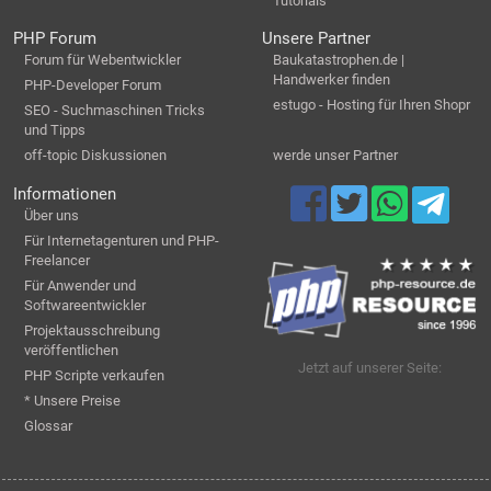
Tutorials
PHP Forum
Unsere Partner
Forum für Webentwickler
Baukatastrophen.de |
Handwerker finden
PHP-Developer Forum
estugo - Hosting für Ihren Shopr
SEO - Suchmaschinen Tricks
und Tipps
off-topic Diskussionen
werde unser Partner
Informationen
Über uns
Für Internetagenturen und PHP-
Freelancer
Für Anwender und
Softwareentwickler
Projektausschreibung
veröffentlichen
Jetzt auf unserer Seite:
PHP Scripte verkaufen
* Unsere Preise
Glossar