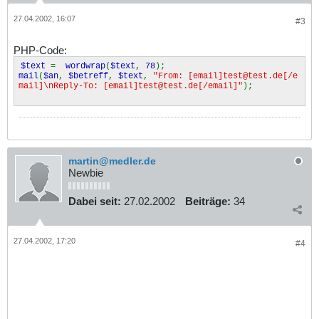
27.04.2002, 16:07
#3
PHP-Code:
$text
=
wordwrap
(
$text
,
78
);
mail
(
$an
,
$betreff
,
$text
,
"From: [email]test@test.de[/e
mail]\nReply-To: [email]test@test.de[/email]"
);
martin@medler.de
Newbie
Dabei seit:
27.02.2002
Beiträge:
34
27.04.2002, 17:20
#4