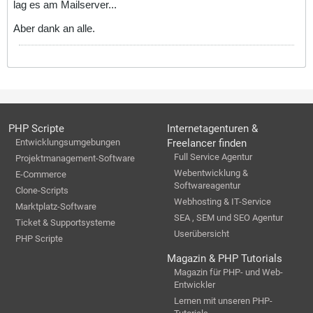
lag es am Mailserver...
Aber dank an alle.
PHP Scripte
Internetagenturen &
Entwicklungsumgebungen
Freelancer finden
Full Service Agentur
Projektmanagement-Software
Webentwicklung &
E-Commerce
Softwareagentur
Clone-Scripts
Webhosting & IT-Service
Marktplatz-Software
SEA , SEM und SEO Agentur
Ticket & Supportsysteme
Userübersicht
PHP Scripte
Magazin & PHP Tutorials
Magazin für PHP- und Web-
Entwickler
Lernen mit unseren PHP-