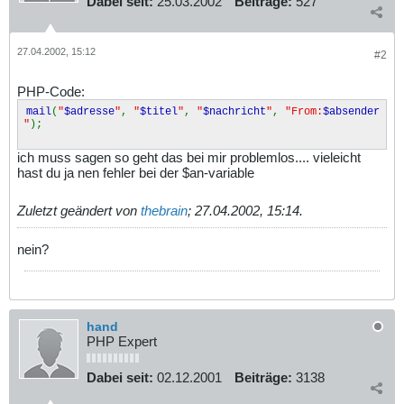
Dabei seit:
25.03.2002
Beiträge:
527
27.04.2002, 15:12
#2
PHP-Code:
mail
(
"
$adresse
"
,
"
$titel
"
,
"
$nachricht
"
,
"From:
$absender
"
);
ich muss sagen so geht das bei mir problemlos.... vieleicht
hast du ja nen fehler bei der $an-variable
Zuletzt geändert von
thebrain
;
27.04.2002, 15:14
.
nein?
hand
PHP Expert
Dabei seit:
02.12.2001
Beiträge:
3138