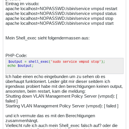
Eintrag im visudo:
apache localhost=NOPASSWD:/sbin/service vmpsd restart
apache localhost=NOPASSWD:/sbin/service vmpsd status
apache localhost=NOPASSWD:/sbin/service vmpsd stop
apache localhost=NOPASSWD:/sbin/service vmpsd start
Mein Shell_exec sieht folgendermassen aus:
PHP-Code:
$output
=
shell_exec
(
'sudo service vmpsd stop'
);
echo
$output
;
Ich habe einen echo eingebunden um zu sehen ob es
überhaupt funktioniert. Leider gibt mir dieser seitdem ich
irgendwas probiert habe mit den berechtigungen keinen output,
ansonsten, beim restart, kam die meldung:
Shutting down VLAN Management Policy Server (vmpsd): [
failed ]
Starting VLAN Management Policy Server (vmpsd): [ failed ]
und ich vermute das es mit den Berechtigungen
zusammenhängt.
Vielleicht rufe ich auch mein Shell_exec falsch auf? oder die