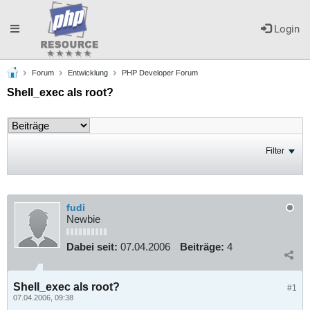
Toggle
Login
Forum
Entwicklung
PHP Developer Forum
navigation
Shell_exec als root?
Filter
fudi
Newbie
Dabei seit:
07.04.2006
Beiträge:
4
Shell_exec als root?
#1
07.04.2006, 09:38