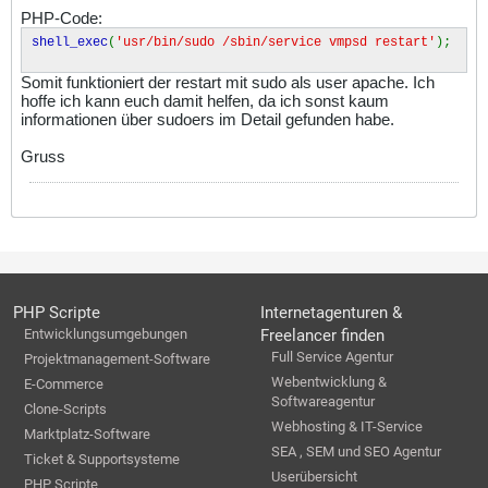
PHP-Code:
shell_exec
(
'usr/bin/sudo /sbin/service vmpsd restart'
);
Somit funktioniert der restart mit sudo als user apache. Ich
hoffe ich kann euch damit helfen, da ich sonst kaum
informationen über sudoers im Detail gefunden habe.
Gruss
PHP Scripte
Internetagenturen &
Entwicklungsumgebungen
Freelancer finden
Full Service Agentur
Projektmanagement-Software
Webentwicklung &
E-Commerce
Softwareagentur
Clone-Scripts
Webhosting & IT-Service
Marktplatz-Software
SEA , SEM und SEO Agentur
Ticket & Supportsysteme
Userübersicht
PHP Scripte