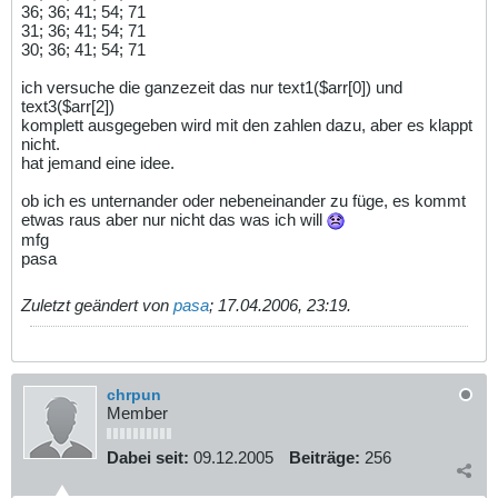
36; 36; 41; 54; 71
31; 36; 41; 54; 71
30; 36; 41; 54; 71
ich versuche die ganzezeit das nur text1($arr[0]) und
text3($arr[2])
komplett ausgegeben wird mit den zahlen dazu, aber es klappt
nicht.
hat jemand eine idee.
ob ich es unternander oder nebeneinander zu füge, es kommt
etwas raus aber nur nicht das was ich will
mfg
pasa
Zuletzt geändert von
pasa
;
17.04.2006, 23:19
.
chrpun
Member
Dabei seit:
09.12.2005
Beiträge:
256