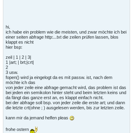
hi,
ich habe ein problem wie die meisten, und zwar möchte ich bei
einer seiten abfrage http:...txt die zeilen prüfen lassen, blos
klappt es nicht
hier bsp:
zeil | 1 | 2 | 3|
1 |art; | brt;|crt|
2
3 usw.
fopen() wird ja eingelogt da es mit passw. ist, nach dem
möchte ich das
von jeder zeile eine abfrage gemacht wird, das problem ist das
bei jeden ein semikolon hinter steht und beim letzten keins und
da fängt das ganze erst an, es klappt einfach nicht.
bei der abfrage soll bsp. von jeder zeile die erste art; und dann
die letzte crt(ohne ; ) ausgelesen werden, bis zur letzten zeile.
kann mir da jemand helfen pleas
frohe ostern