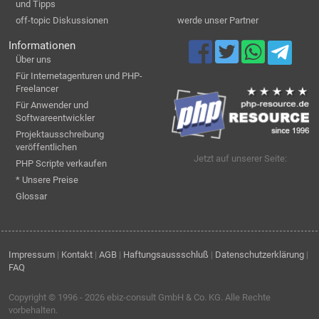
und Tipps
off-topic Diskussionen
werde unser Partner
Informationen
Über uns
Für Internetagenturen und PHP-
Freelancer
Für Anwender und
Softwareentwickler
Projektausschreibung
veröffentlichen
Jetzt auf unserer Seite:
PHP Scripte verkaufen
* Unsere Preise
Glossar
Impressum
|
Kontakt
|
AGB
|
Haftungsaussschluß
|
Datenschutzerklärung
|
FAQ
Copyright © 1996 - 2026
ebiz-consult GmbH & Co. KG
. Alle Rechte
vorbehalten.