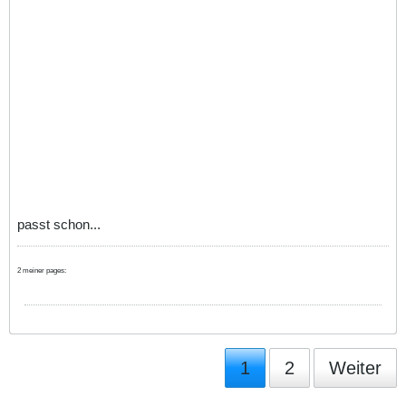
passt schon...
2 meiner pages:
1
2
Weiter