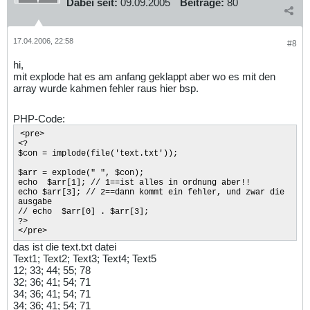
Dabei seit:
09.09.2005
Beiträge:
80
17.04.2006, 22:58
#8
hi,
mit explode hat es am anfang geklappt aber wo es mit den
array wurde kahmen fehler raus hier bsp.
PHP-Code:
<pre>
<?
$con = implode(file('text.txt'));
$arr = explode(" ", $con);
echo $arr[1]; // 1==ist alles in ordnung aber!!
echo $arr[3]; // 2==dann kommt ein fehler, und zwar die
ausgabe
// echo $arr[0] . $arr[3];
?>
</pre>
das ist die text.txt datei
Text1; Text2; Text3; Text4; Text5
12; 33; 44; 55; 78
32; 36; 41; 54; 71
34; 36; 41; 54; 71
34; 36; 41; 54; 71