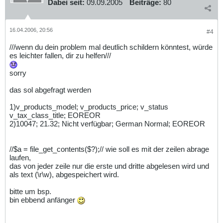
Dabei seit:
09.09.2005
Beiträge:
80
16.04.2006, 20:56
#4
///wenn du dein problem mal deutlich schildern könntest, würde
es leichter fallen, dir zu helfen///
sorry
das sol abgefragt werden
1)v_products_model; v_products_price; v_status
v_tax_class_title; EOREOR
2)10047; 21.32; Nicht verfügbar; German Normal; EOREOR
//$a = file_get_contents($?);// wie soll es mit der zeilen abrage
laufen,
das von jeder zeile nur die erste und dritte abgelesen wird und
als text (\r\w), abgespeichert wird.
bitte um bsp.
bin ebbend anfänger