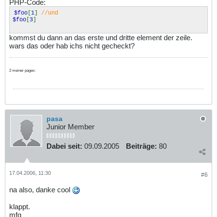
PHP-Code:
$foo
[
1
]
//und
$foo
[
3
]
kommst du dann an das erste und dritte element der zeile.
wars das oder hab ichs nicht gecheckt?
2 meiner pages:
pasa
Junior Member
Dabei seit:
09.09.2005
Beiträge:
80
17.04.2006, 11:30
#6
na also, danke cool
klappt.
mfg