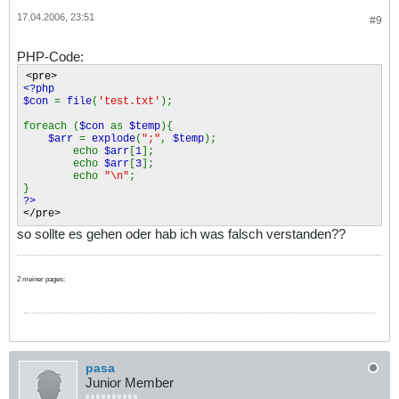
17.04.2006, 23:51
#9
PHP-Code:
<pre>
<?php
$con
=
file
(
'test.txt'
);
foreach (
$con
as
$temp
){
$arr
=
explode
(
";"
,
$temp
);
echo
$arr
[
1
];
echo
$arr
[
3
];
echo
"\n"
;
}
?>
</pre>
so sollte es gehen oder hab ich was falsch verstanden??
2 meiner pages:
pasa
Junior Member