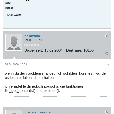
mfg
pasa
Stichworte:
-
penizillin
PHP Guru
Dabei seit:
15.02.2004
Beiträge:
10166
16.04.2006, 18:09
#2
wenn du dein problem mal deutlich schildern könntest, würde
es leichter fallen, dir zu helfen.
ich empfehle dir jedoch pauschal die funktionen
file_get_contents() und explode().
boris-schneider