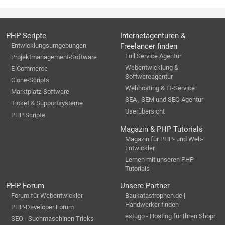
PHP Scripte
Internetagenturen &
Entwicklungsumgebungen
Freelancer finden
Full Service Agentur
Projektmanagement-Software
Webentwicklung &
E-Commerce
Softwareagentur
Clone-Scripts
Webhosting & IT-Service
Marktplatz-Software
SEA , SEM und SEO Agentur
Ticket & Supportsysteme
Userübersicht
PHP Scripte
Magazin & PHP Tutorials
Magazin für PHP- und Web-
Entwickler
Lernen mit unseren PHP-
Tutorials
PHP Forum
Unsere Partner
Forum für Webentwickler
Baukatastrophen.de |
Handwerker finden
PHP-Developer Forum
estugo - Hosting für Ihren Shopr
SEO - Suchmaschinen Tricks