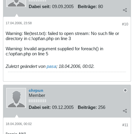
Dabei seit:
09.09.2005
Beiträge:
80
17.04.2006, 23:58
#10
Warning: file(test.txt): failed to open stream: No such file or
directory in c:\opt\an.php on line 3
Warning: Invalid argument supplied for foreach() in
c:\opt\an.php on line 5
Zuletzt geändert von
pasa
;
18.04.2006, 00:02
.
chrpun
Member
Dabei seit:
09.12.2005
Beiträge:
256
18.04.2006, 00:02
#11