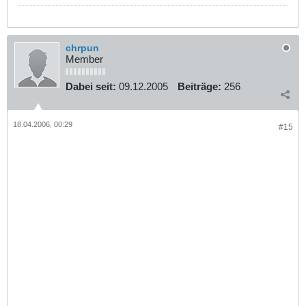
chrpun
Member
Dabei seit:
09.12.2005
Beiträge:
256
18.04.2006, 00:29
#15