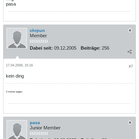
pasa
chrpun
Member
Dabei seit:
09.12.2005
Beiträge:
256
17.04.2006, 15:16
#7
kein ding
2 meiner pages:
pasa
Junior Member