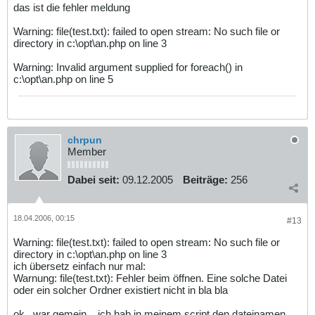
das ist die fehler meldung
Warning: file(test.txt): failed to open stream: No such file or
directory in c:\opt\an.php on line 3
Warning: Invalid argument supplied for foreach() in
c:\opt\an.php on line 5
chrpun
Member
Dabei seit:
09.12.2005
Beiträge:
256
18.04.2006, 00:15
#13
Warning: file(test.txt): failed to open stream: No such file or
directory in c:\opt\an.php on line 3
ich übersetz einfach nur mal:
Warnung: file(test.txt): Fehler beim öffnen. Eine solche Datei
oder ein solcher Ordner existiert nicht in bla bla
ok.. war gemein... ich hab in meinem script den dateinamen