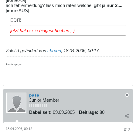
[ironie AN]
ach fehlermeldung? lass mich raten welche! gibt ja
nur 2....
[ironie AUS]
EDIT:
jetzt hat er sie hingeschrieben ;-)
Zuletzt geändert von
chrpun
;
18.04.2006, 00:17
.
2 meiner pages:
pasa
Junior Member
Dabei seit:
09.09.2005
Beiträge:
80
18.04.2006, 00:12
#12