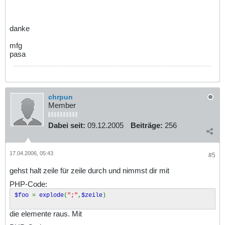
danke
mfg
pasa
chrpun
Member
Dabei seit:
09.12.2005
Beiträge:
256
17.04.2006, 05:43
#5
gehst halt zeile für zeile durch und nimmst dir mit
PHP-Code:
$foo
=
explode
(
";"
,
$zeile
)
die elemente raus. Mit