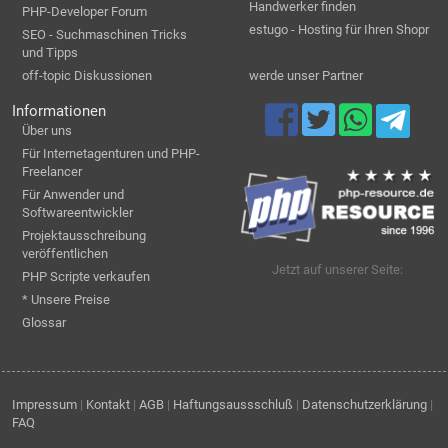
Handwerker finden
PHP-Developer Forum
estugo - Hosting für Ihren Shopr
SEO - Suchmaschinen Tricks
und Tipps
off-topic Diskussionen
werde unser Partner
Informationen
Über uns
Für Internetagenturen und PHP-
Freelancer
Für Anwender und
Softwareentwickler
Projektausschreibung
veröffentlichen
Jetzt auf unserer Seite:
PHP Scripte verkaufen
* Unsere Preise
Glossar
Impressum
|
Kontakt
|
AGB
|
Haftungsaussschluß
|
Datenschutzerklärung
|
FAQ