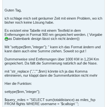
Guten Tag,
ich schlage mich seit geräumer Zeit mit einem Problem, wo ich
bisher noch keine Lösung habe.
Es existert eine Tabelle mit einem Textfeld in dem
Entfernungen in Format 900 nm gespeichert werden. ( Vorgabe
as Datenbank design lässt sich nicht ändern))
Mit "settype($nm,"integer"); " kann ich das Format ändern und
kann dann auch eine Summe ziehen. Soweit so gut !
Dummerweise sind Entfernungen über 1000 KM in 1,234 Km
gespeichert. Da fällt die Summierung natürlich auf die Nase.
mit "str_replace (",","",$nm) könnte ich ja das Komma
eliminieren, nur klappt dann die Summenfunktion nicht mehr
Hier die Funktion:
settype($nm,"integer");
$query_miles = "SELECT sum(totaldistance) as miles_fsp
FROM flights WHERE username = '$callsign' ";