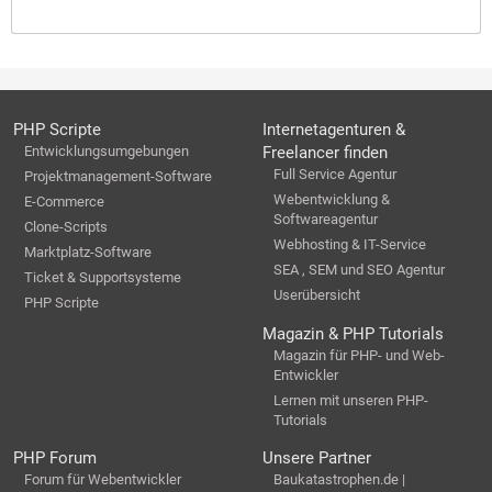
PHP Scripte
Internetagenturen &
Entwicklungsumgebungen
Freelancer finden
Full Service Agentur
Projektmanagement-Software
Webentwicklung &
E-Commerce
Softwareagentur
Clone-Scripts
Webhosting & IT-Service
Marktplatz-Software
SEA , SEM und SEO Agentur
Ticket & Supportsysteme
Userübersicht
PHP Scripte
Magazin & PHP Tutorials
Magazin für PHP- und Web-
Entwickler
Lernen mit unseren PHP-
Tutorials
PHP Forum
Unsere Partner
Forum für Webentwickler
Baukatastrophen.de |