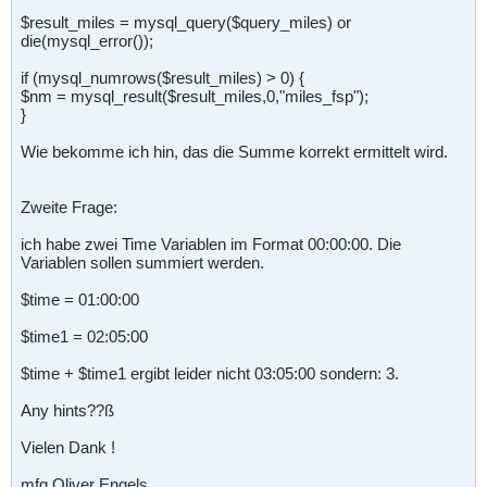
$result_miles = mysql_query($query_miles) or
die(mysql_error());
if (mysql_numrows($result_miles) > 0) {
$nm = mysql_result($result_miles,0,"miles_fsp");
}
Wie bekomme ich hin, das die Summe korrekt ermittelt wird.
Zweite Frage:
ich habe zwei Time Variablen im Format 00:00:00. Die
Variablen sollen summiert werden.
$time = 01:00:00
$time1 = 02:05:00
$time + $time1 ergibt leider nicht 03:05:00 sondern: 3.
Any hints??ß
Vielen Dank !
mfg Oliver Engels