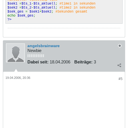
$sek1
=
$ts_1
-
$ts_aktuell
;
#time1 in sekunden
$sek2
=
$ts_2
-
$ts_aktuell
;
#time2 in sekunden
$sek_ges
=
$sek1
+
$sek2
;
#Sekunden gesamt
echo
$sek_ges
;
?>
angelsbrainware
Newbie
Dabei seit:
18.04.2006
Beiträge:
3
19.04.2006, 20:36
#5