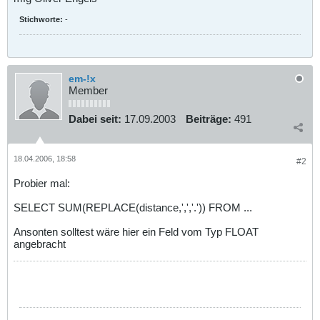
Stichworte:
-
em-!x
Member
Dabei seit:
17.09.2003
Beiträge:
491
18.04.2006, 18:58
#2
Probier mal:
SELECT SUM(REPLACE(distance,',','.')) FROM ...
Ansonten solltest wäre hier ein Feld vom Typ FLOAT
angebracht