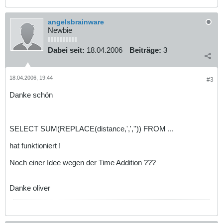
angelsbrainware
Newbie
Dabei seit:
18.04.2006
Beiträge:
3
18.04.2006, 19:44
#3
Danke schön
SELECT SUM(REPLACE(distance,',','')) FROM ...
hat funktioniert !
Noch einer Idee wegen der Time Addition ???
Danke oliver