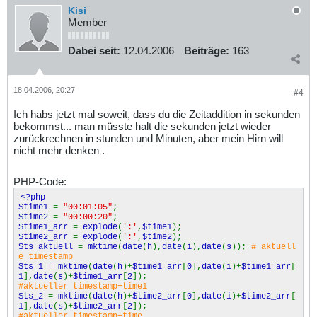
Kisi
Member
Dabei seit:
12.04.2006
Beiträge:
163
18.04.2006, 20:27
#4
Ich habs jetzt mal soweit, dass du die Zeitaddition in sekunden
bekommst... man müsste halt die sekunden jetzt wieder
zurückrechnen in stunden und Minuten, aber mein Hirn will
nicht mehr denken .
PHP-Code:
<?php
$time1
=
"00:01:05"
;
$time2
=
"00:00:20"
;
$time1_arr
=
explode
(
':'
,
$time1
);
$time2_arr
=
explode
(
':'
,
$time2
);
$ts_aktuell
=
mktime
(
date
(
h
),
date
(
i
),
date
(
s
));
# aktuell
e timestamp
$ts_1
=
mktime
(
date
(
h
)+
$time1_arr
[
0
],
date
(
i
)+
$time1_arr
[
1
],
date
(
s
)+
$time1_arr
[
2
]);
#aktueller timestamp+time1
$ts_2
=
mktime
(
date
(
h
)+
$time2_arr
[
0
],
date
(
i
)+
$time2_arr
[
1
],
date
(
s
)+
$time2_arr
[
2
]);
#aktueller timestamp+time