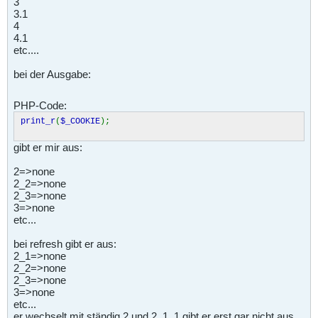
3
3.1
4
4.1
etc....
bei der Ausgabe:
PHP-Code:
print_r
(
$_COOKIE
);
gibt er mir aus:
2=>none
2_2=>none
2_3=>none
3=>none
etc...
bei refresh gibt er aus:
2_1=>none
2_2=>none
2_3=>none
3=>none
etc...
er wechselt mit ständig 2 und 2_1, 1 gibt er erst gar nicht aus.