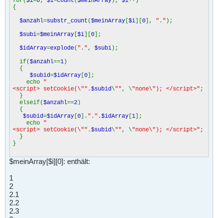
for(
$i
=
0
;
$i
<
count
(
$meinArray
);
$i
++)
{
$anzahl
=
substr_count
(
$meinArray
[
$i
][
0
],
"."
);
$subi
=
$meinArray
[
$i
][
0
];
$idArray
=
explode
(
"."
,
$subi
);
if(
$anzahl
==
1
)
{
$subid
=
$idArray
[
0
];
echo
"
<script> setCookie(\""
.
$subid
\
""
, \
"none\"); </script>"
;
}
elseif(
$anzahl
==
2
)
{
$subid
=
$idArray
[
0
].
"."
.
$idArray
[
1
];
echo
"
<script> setCookie(\""
.
$subid
\
""
, \
"none\"); </script>"
;
}
}
$meinArray[$i][0]: enthält:
1
2
2.1
2.2
2.3