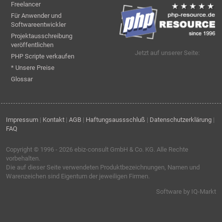
Freelancer
Für Anwender und
Softwareentwickler
Projektausschreibung
veröffentlichen
Jetzt auf unserer Seite:
PHP Scripte verkaufen
* Unsere Preise
Glossar
Impressum
|
Kontakt
|
AGB
|
Haftungsaussschluß
|
Datenschutzerklärung
|
FAQ
Copyright © 1996 - 2026
ebiz-consult GmbH & Co. KG
. Alle Rechte
vorbehalten.
Die auf dieser Seite verwendeten Produktbezeichnungen, Namen und
Warenzeichen sind Eigentum der jeweiligen Firmen.
Software by IQ-Markt