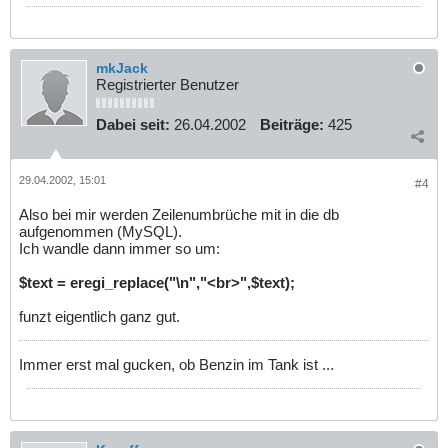
mkJack
Registrierter Benutzer
Dabei seit:
26.04.2002
Beiträge:
425
29.04.2002, 15:01
#4
Also bei mir werden Zeilenumbrüche mit in die db
aufgenommen (MySQL).
Ich wandle dann immer so um:
$text = eregi_replace("\n","<br>",$text);
funzt eigentlich ganz gut.
Immer erst mal gucken, ob Benzin im Tank ist ...