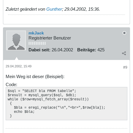
Zuletzt geändert von
Gunther
;
29.04.2002, 15:36
.
mkJack
Registrierter Benutzer
Dabei seit:
26.04.2002
Beiträge:
425
29.04.2002, 15:49
#9
Mein Weg ist dieser (Beispiel):
Code:
$sql = "SELECT bla FROM tabelle";

$result = mysql_query($sql, $db);

while ($row=mysql_fetch_array($result))

 {

   $bla = eregi_replace("\n","<br>",$row[bla]);

   echo $bla;

 }