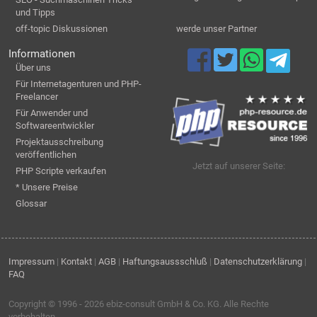
und Tipps
off-topic Diskussionen
werde unser Partner
Informationen
Über uns
Für Internetagenturen und PHP-
Freelancer
Für Anwender und
Softwareentwickler
Projektausschreibung
veröffentlichen
Jetzt auf unserer Seite:
PHP Scripte verkaufen
* Unsere Preise
Glossar
Impressum
|
Kontakt
|
AGB
|
Haftungsaussschluß
|
Datenschutzerklärung
|
FAQ
Copyright © 1996 - 2026
ebiz-consult GmbH & Co. KG
. Alle Rechte
vorbehalten.