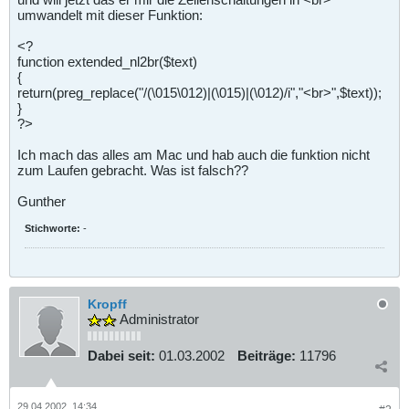
umwandelt mit dieser Funktion:
<?
function extended_nl2br($text)
{
return(preg_replace("/(\015\012)|(\015)|(\012)/i","<br>",$text));
}
?>
Ich mach das alles am Mac und hab auch die funktion nicht
zum Laufen gebracht. Was ist falsch??
Gunther
Stichworte:
-
Kropff
Administrator
Dabei seit:
01.03.2002
Beiträge:
11796
29.04.2002, 14:34