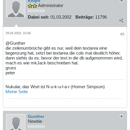
Kropff
Administrator
Dabei seit:
01.03.2002
Beiträge:
11796
29.04.2002, 15:06
#5
@Gunther
die zeilenumbrüche gibt es nur, weil dein textarea eine
begenzung hat, setzt bei textarea die cols mal deutlich höher,
dann siehts du es. bevor der text in die db aufgenommen wird,
mach es wie mkJack beschrieben hat.
gruss
peter
Nukular, das Wort ist N-u-k-u-l-a-r (Homer Simpson)
Meine Seite
Gunther
Newbie