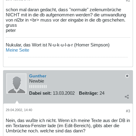
#2
schon mal daran gedacht, dass "normale" zeilenumbrüche
NICHT mit in die db aufgenommen werden? die umwandlung
von nl2br in <br> muss vor der eingabe in die db geschehen.
gruss
peter
Nukular, das Wort ist N-u-k-u-l-a-r (Homer Simpson)
Meine Seite
Gunther
Newbie
Dabei seit:
13.03.2002
Beiträge:
24
29.04.2002, 14:40
#3
Nein, das wußte ich nicht. Wenn ich meine Texte aus der DB in
ein Textarea-Fenster lade (im Edit-Bereich), gibts aber die
Umbrüche noch. welche sind das dann?