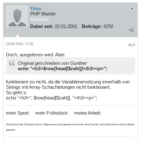
Titus
PHP Master
Dabei seit:
22.01.2001
Beiträge:
4292
29.04.2002, 17:30
#14
Doch, ausgelesen wird. Aber
Original geschrieben von Gunther
echo "<h3>$row[head[$zahl]]</h3><p>";
funktioniert so nicht, da die Variablenersetzung innerhalb von
Strings mit Array-Schachtelungen nicht funktioniert.
So geht´s:
echo "<h3>", $row[head[$zahl]], "</h3><p>";
mein Sport:
mein Frühstück:
meine Arbeit:
Sämtliche Code-Schnipsel sind im Allgemeinen nicht getestet und werden ohne Gewähr auf Fehlerfreiheit und Korrektheit
gepostet.