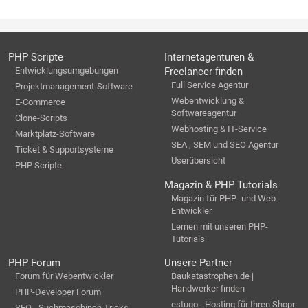
PHP Scripte
Internetagenturen &
Entwicklungsumgebungen
Freelancer finden
Full Service Agentur
Projektmanagement-Software
Webentwicklung &
E-Commerce
Softwareagentur
Clone-Scripts
Webhosting & IT-Service
Marktplatz-Software
SEA , SEM und SEO Agentur
Ticket & Supportsysteme
Userübersicht
PHP Scripte
Magazin & PHP Tutorials
Magazin für PHP- und Web-
Entwickler
Lernen mit unseren PHP-
Tutorials
PHP Forum
Unsere Partner
Forum für Webentwickler
Baukatastrophen.de |
Handwerker finden
PHP-Developer Forum
estugo - Hosting für Ihren Shopr
SEO - Suchmaschinen Tricks