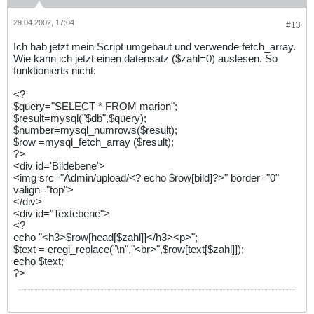
29.04.2002, 17:04
#13
Ich hab jetzt mein Script umgebaut und verwende fetch_array.
Wie kann ich jetzt einen datensatz ($zahl=0) auslesen. So
funktionierts nicht:
<?
$query="SELECT * FROM marion";
$result=mysql("$db",$query);
$number=mysql_numrows($result);
$row =mysql_fetch_array ($result);
?>
<div id='Bildebene'>
<img src="Admin/upload/<? echo $row[bild]?>" border="0"
valign="top">
</div>
<div id="Textebene">
<?
echo "<h3>$row[head[$zahl]]</h3><p>";
$text = eregi_replace("\n","<br>",$row[text[$zahl]]);
echo $text;
?>