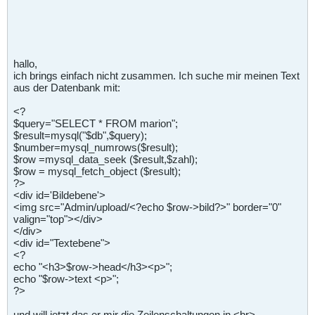
hallo,
ich brings einfach nicht zusammen. Ich suche mir meinen Text
aus der Datenbank mit:
<?
$query="SELECT * FROM marion";
$result=mysql("$db",$query);
$number=mysql_numrows($result);
$row =mysql_data_seek ($result,$zahl);
$row = mysql_fetch_object ($result);
?>
<div id='Bildebene'>
<img src="Admin/upload/<?echo $row->bild?>" border="0"
valign="top"></div>
</div>
<div id="Textebene">
<?
echo "<h3>$row->head</h3><p>";
echo "$row->text <p>";
?>
und will jetzt das er mir die Zeilenschaltungen in <br>