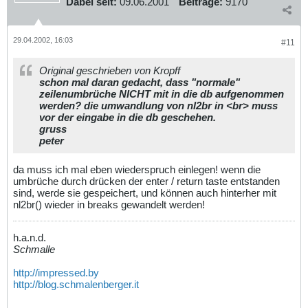
Dabei seit:
09.06.2001
Beiträge:
9170
29.04.2002, 16:03
#11
Original geschrieben von Kropff
schon mal daran gedacht, dass "normale"
zeilenumbrüche NICHT mit in die db aufgenommen
werden? die umwandlung von nl2br in <br> muss
vor der eingabe in die db geschehen.
gruss
peter
da muss ich mal eben wiederspruch einlegen! wenn die
umbrüche durch drücken der enter / return taste entstanden
sind, werde sie gespeichert, und können auch hinterher mit
nl2br() wieder in breaks gewandelt werden!
h.a.n.d.
Schmalle
http://impressed.by
http://blog.schmalenberger.it