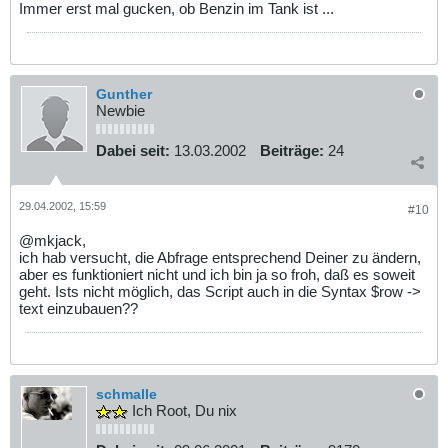
Immer erst mal gucken, ob Benzin im Tank ist ...
Gunther
Newbie
Dabei seit:
13.03.2002
Beiträge:
24
29.04.2002, 15:59
#10
@mkjack,
ich hab versucht, die Abfrage entsprechend Deiner zu ändern,
aber es funktioniert nicht und ich bin ja so froh, daß es soweit
geht. Ists nicht möglich, das Script auch in die Syntax $row ->
text einzubauen??
schmalle
Ich Root, Du nix