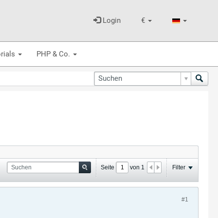
Login
€
rials
PHP & Co.
Seite
von
1
Filter
#1