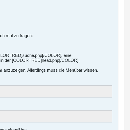
ch mal zu fragen:
[COLOR=RED]suche.php[/COLOR], eine
t in der [COLOR=RED]head.php[/COLOR].
r anzuzeigen. Allerdings muss die Menübar wissen,
e aktuell ist: