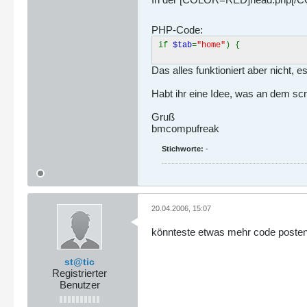
PHP-Code:
if
$tab
=
"home"
) {
Das alles funktioniert aber nicht, e
Habt ihr eine Idee, was an dem scri
Gruß
bmcompufreak
Stichworte:
-
20.04.2006, 15:07
könnteste etwas mehr code posten.
st@tic
Registrierter
Benutzer