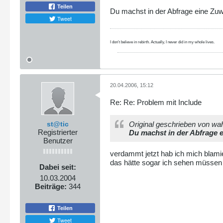
Teilen
Du machst in der Abfrage eine Zuwe
Tweet
I don't believe in rebirth. Actually, I never did in my whole lives.
20.04.2006, 15:12
Re: Re: Problem mit Include
st@tic
Original geschrieben von w
Registrierter
Du machst in der Abfrage e
Benutzer
verdammt jetzt hab ich mich blami
das hätte sogar ich sehen müsse
Dabei seit:
10.03.2004
Beiträge:
344
Teilen
Tweet