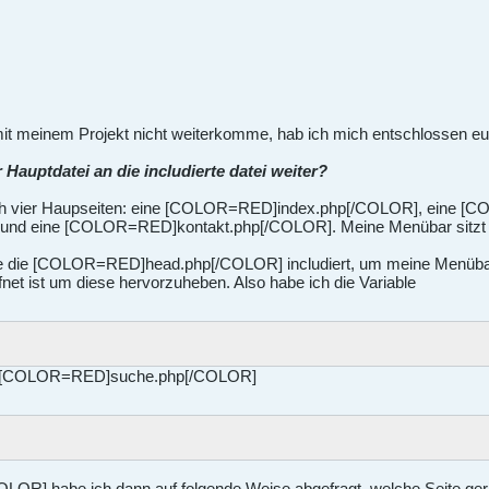
it meinem Projekt nicht weiterkomme, hab ich mich entschlossen eu
 Hauptdatei an die includierte datei weiter?
ich vier Haupseiten: eine [COLOR=RED]index.php[/COLOR], eine 
und eine [COLOR=RED]kontakt.php[/COLOR]. Meine Menübar sitz
eite die [COLOR=RED]head.php[/COLOR] includiert, um meine Menüba
fnet ist um diese hervorzuheben. Also habe ich die Variable
der [COLOR=RED]suche.php[/COLOR]
R] habe ich dann auf folgende Weise abgefragt, welche Seite gerad