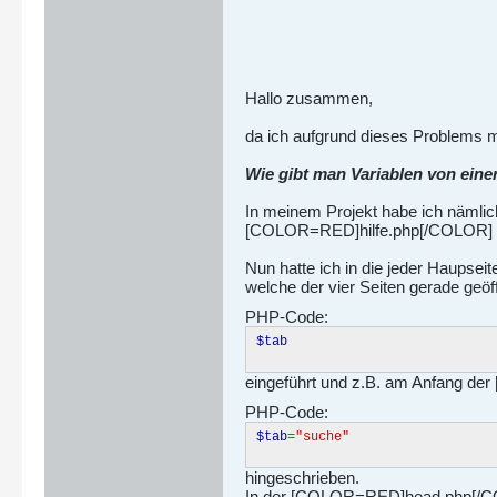
Hallo zusammen,
da ich aufgrund dieses Problems m
Wie gibt man Variablen von einer
In meinem Projekt habe ich näml
[COLOR=RED]hilfe.php[/COLOR] 
Nun hatte ich in die jeder Haups
welche der vier Seiten gerade geöf
PHP-Code:
$tab
eingeführt und z.B. am Anfang 
PHP-Code:
$tab
=
"suche"
hingeschrieben.
In der [COLOR=RED]head.php[/COLO