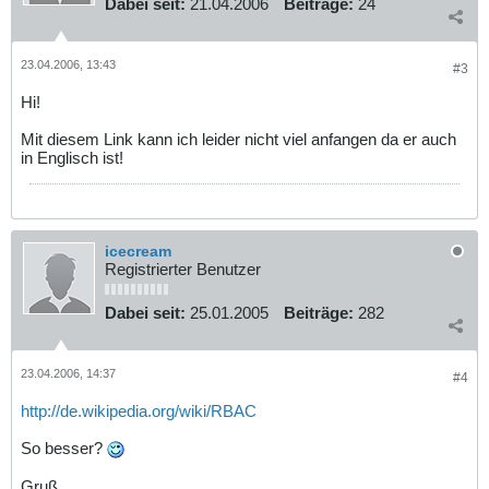
Dabei seit:
21.04.2006
Beiträge:
24
23.04.2006, 13:43
#3
Hi!
Mit diesem Link kann ich leider nicht viel anfangen da er auch
in Englisch ist!
icecream
Registrierter Benutzer
Dabei seit:
25.01.2005
Beiträge:
282
23.04.2006, 14:37
#4
http://de.wikipedia.org/wiki/RBAC
So besser?
Gruß