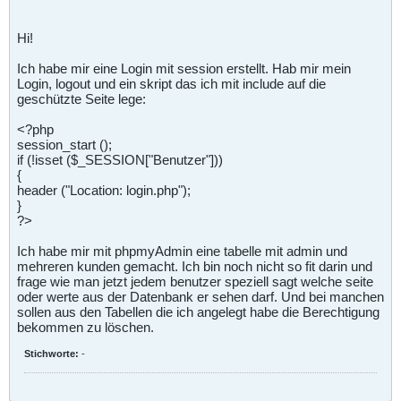
Hi!
Ich habe mir eine Login mit session erstellt. Hab mir mein
Login, logout und ein skript das ich mit include auf die
geschützte Seite lege:
<?php
session_start ();
if (!isset ($_SESSION["Benutzer"]))
{
header ("Location: login.php");
}
?>
Ich habe mir mit phpmyAdmin eine tabelle mit admin und
mehreren kunden gemacht. Ich bin noch nicht so fit darin und
frage wie man jetzt jedem benutzer speziell sagt welche seite
oder werte aus der Datenbank er sehen darf. Und bei manchen
sollen aus den Tabellen die ich angelegt habe die Berechtigung
bekommen zu löschen.
Stichworte:
-