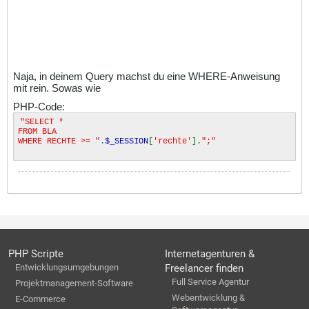
Naja, in deinem Query machst du eine WHERE-Anweisung
mit rein. Sowas wie
PHP-Code:
"SELECT *
FROM BLA
WHERE RECHTE >= "
.
$_SESSION
[
'rechte'
].
";"
PHP Scripte
Internetagenturen &
Entwicklungsumgebungen
Freelancer finden
Full Service Agentur
Projektmanagement-Software
Webentwicklung &
E-Commerce