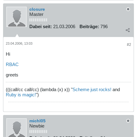
closure
Master
Dabei seit:
21.03.2006
Beiträge:
796
23.04.2006, 13:03
#2
Hi
RBAC
greets
(((call/cc call/cc) (lambda (x) x)) "
Scheme just rocks!
and
Ruby is magic!
")
michl05
Newbie