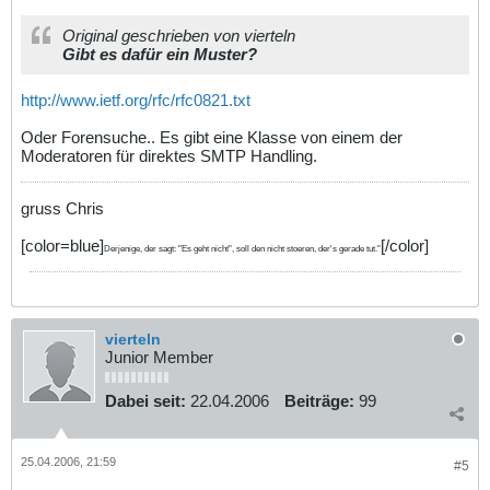
Original geschrieben von vierteln
Gibt es dafür ein Muster?
http://www.ietf.org/rfc/rfc0821.txt
Oder Forensuche.. Es gibt eine Klasse von einem der
Moderatoren für direktes SMTP Handling.
gruss Chris
[color=blue]
[/color]
Derjenige, der sagt: "Es geht nicht", soll den nicht stoeren, der's gerade tut."
vierteln
Junior Member
Dabei seit:
22.04.2006
Beiträge:
99
25.04.2006, 21:59
#5