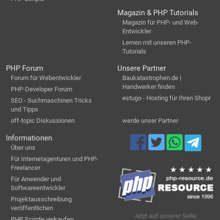
Magazin & PHP Tutorials
Magazin für PHP- und Web-
Entwickler
Lernen mit unseren PHP-
Tutorials
PHP Forum
Unsere Partner
Forum für Webentwickler
Baukatastrophen.de |
Handwerker finden
PHP-Developer Forum
estugo - Hosting für Ihren Shopr
SEO - Suchmaschinen Tricks
und Tipps
off-topic Diskussionen
werde unser Partner
Informationen
Über uns
Für Internetagenturen und PHP-
Freelancer
Für Anwender und
Softwareentwickler
Projektausschreibung
veröffentlichen
Jetzt auf unserer Seite:
PHP Scripte verkaufen