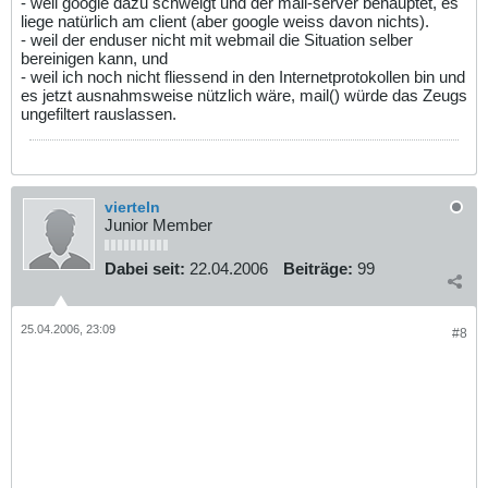
- weil google dazu schweigt und der mail-server behauptet, es
liege natürlich am client (aber google weiss davon nichts).
- weil der enduser nicht mit webmail die Situation selber
bereinigen kann, und
- weil ich noch nicht fliessend in den Internetprotokollen bin und
es jetzt ausnahmsweise nützlich wäre, mail() würde das Zeugs
ungefiltert rauslassen.
vierteln
Junior Member
Dabei seit:
22.04.2006
Beiträge:
99
25.04.2006, 23:09
#8