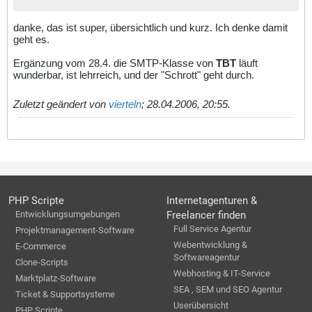
danke, das ist super, übersichtlich und kurz. Ich denke damit
geht es.
Ergänzung vom 28.4. die SMTP-Klasse von
TBT
läuft
wunderbar, ist lehrreich, und der "Schrott" geht durch.
Zuletzt geändert von
vierteln
;
28.04.2006, 20:55
.
PHP Scripte
Internetagenturen &
Entwicklungsumgebungen
Freelancer finden
Full Service Agentur
Projektmanagement-Software
Webentwicklung &
E-Commerce
Softwareagentur
Clone-Scripts
Webhosting & IT-Service
Marktplatz-Software
SEA , SEM und SEO Agentur
Ticket & Supportsysteme
Userübersicht
PHP Scripte