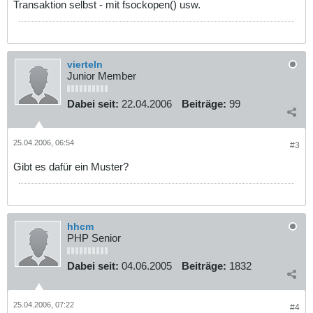
Transaktion selbst - mit fsockopen() usw.
vierteln
Junior Member
Dabei seit:
22.04.2006
Beiträge:
99
25.04.2006, 06:54
#3
Gibt es dafür ein Muster?
hhcm
PHP Senior
Dabei seit:
04.06.2005
Beiträge:
1832
25.04.2006, 07:22
#4