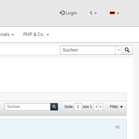
Login
€
rials
PHP & Co.
Seite
von
1
Filter
#1