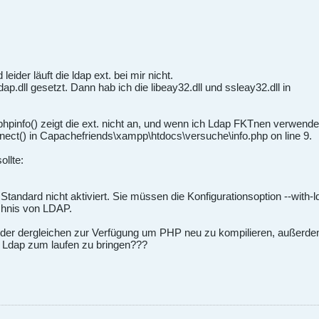
der läuft die ldap ext. bei mir nicht.
ap.dll gesetzt. Dann hab ich die libeay32.dll und ssleay32.dll in
hpinfo() zeigt die ext. nicht an, und wenn ich Ldap FKTnen verwen
nnect() in Capachefriends\xampp\htdocs\versuche\info.php on line 9.
llte:
Standard nicht aktiviert. Sie müssen die Konfigurationsoption --wi
ichnis von LDAP.
 oder dergleichen zur Verfügung um PHP neu zu kompilieren, außerde
n Ldap zum laufen zu bringen???