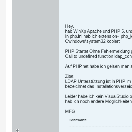
Hey,
hab WinXp Apache und PHP 5. und lei
In php.ini hab ich extension= php_ld
Cwindows\system32 kopiert
PHP Startet Ohne Fehlermeldung p
Call to undefined function ldap_co
Auf PHP.net habe ich gelsen man so
Zitat:
LDAP Unterstützung ist in PHP im 
bezeichnet das Installationsverze
Leider habe ich kein VisualStudio
hab ich noch andere Möglichkeite
MFG
Stichworte:
-