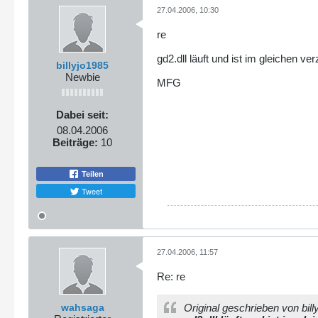
27.04.2006, 10:30
re
gd2.dll läuft und ist im gleichen ver
billyjo1985
Newbie
MFG
Dabei seit:
08.04.2006
Beiträge:
10
Teilen
Tweet
27.04.2006, 11:57
Re: re
wahsaga
Original geschrieben von bill