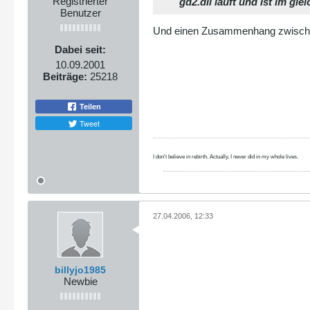
Registrierter
gd2.dll läuft und ist im gle
Benutzer
Und einen Zusammenhang zwischen
Dabei seit:
10.09.2001
Beiträge:
25218
Teilen
Tweet
I don't believe in rebirth. Actually, I never did in my whole lives.
27.04.2006, 12:33
billyjo1985
Newbie