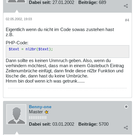
Dabei seit:
27.01.2002
Beiträge:
689
02.05.2002, 19:03
#4
Eigentlich wenn du nicht im Code sowas zustehen hast
z.B.
PHP-Code:
$text
=
nl2br
(
$text
);
Dann sollte es keinen Unmruch geben. Also, wenn du
verhindern möchtest, dass man in einem Gästebuch Eintrag
Zeilenumbrüche einfügt, dann finde diese nl2br Funktion und
lösche die, dann hast du keine Umbrüche.
Hmm bin doof wenn ich was getrunk......
Benny-one
Master
Dabei seit:
03.01.2002
Beiträge:
5700