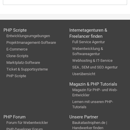
PHP Scripte
Internetagenturen &
Entwicklungsumgebungen
Freelancer finden
Full Service Agentur
Projektmanagement-Software
Webentwicklung &
E-Commerce
Softwareagentur
Clone-Scripts
Webhosting & IT-Service
Marktplatz-Software
SEA , SEM und SEO Agentur
Ticket & Supportsysteme
Userübersicht
PHP Scripte
Magazin & PHP Tutorials
Magazin für PHP- und Web-
Entwickler
Lernen mit unseren PHP-
Tutorials
PHP Forum
Unsere Partner
Forum für Webentwickler
Baukatastrophen.de |
Handwerker finden
PHP-Developer Forum