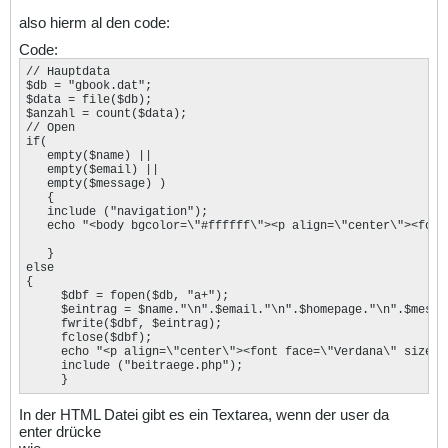
also hierm al den code:
Code:
// Hauptdata

$db = "gbook.dat";

$data = file($db);

$anzahl = count($data);

// Open

if(

   empty($name) ||

   empty($email) ||

   empty($message) )

   {

   include ("navigation");

   echo "<body bgcolor=\"#ffffff\"><p align=\"center\"><font
   }

else

{

     $dbf = fopen($db, "a+");

     $eintrag = $name."\n".$email."\n".$homepage."\n".$messag
     fwrite($dbf, $eintrag);

     fclose($dbf);

     echo "<p align=\"center\"><font face=\"Verdana\" size=\
     include ("beitraege.php");

     }
In der HTML Datei gibt es ein Textarea, wenn der user da
enter drücke