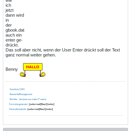
wie
ich
jetzt
dann wird
in
der
gbook.dat
auch ein
enter ge-
drückt.
Das soll aber nicht, wenn der User Enter drückt soll der Text
ganz normal weiter gehen.
Benny
Sunshine CMS
BannerAdManagement
Borlabs - because we make IT easier
Formulargenerator
[color=red]Neu![/color]
Herkunftsstatistik
[color=red]Neu![/color]