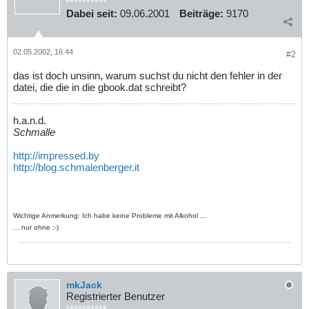
Dabei seit:
09.06.2001
Beiträge:
9170
02.05.2002, 16:44
#2
das ist doch unsinn, warum suchst du nicht den fehler in der
datei, die die in die gbook.dat schreibt?
h.a.n.d.
Schmalle
http://impressed.by
http://blog.schmalenberger.it
Wichtige Anmerkung: Ich habe keine Probleme mit Alkohol ...
... nur ohne :-)
mkJack
Registrierter Benutzer