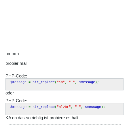
hmmm
probier mal:
PHP-Code:
$message
=
str_replace
(
"\n"
,
" "
,
$message
);
oder
PHP-Code:
$message
=
str_replace
(
"nl2br"
,
" "
,
$message
);
KA ob das so richtig ist probiere es halt