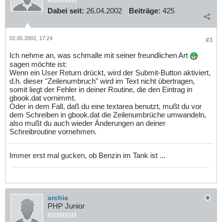
Dabei seit:
26.04.2002
Beiträge:
425
02.05.2002, 17:24
#3
Ich nehme an, was schmalle mit seiner freundlichen Art
sagen möchte ist:
Wenn ein User Return drückt, wird der Submit-Button aktiviert,
d.h. dieser "Zeilenumbruch" wird im Text nicht übertragen,
somit liegt der Fehler in deiner Routine, die den Eintrag in
gbook.dat vornimmt.
Oder in dem Fall, daß du eine textarea benutzt, mußt du vor
dem Schreiben in gbook.dat die Zeilenumbrüche umwandeln,
also mußt du auch wieder Änderungen an deiner
Schreibroutine vornehmen.
Immer erst mal gucken, ob Benzin im Tank ist ...
archie
PHP Junior