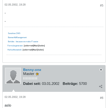
02.05.2002, 19:28
#5
-
-
Sunshine CMS
BannerAdManagement
Borlabs - because we make IT easier
Formulargenerator
[color=red]Neu![/color]
Herkunftsstatistik
[color=red]Neu![/color]
Benny-one
Master
Dabei seit:
03.01.2002
Beiträge:
5700
02.05.2002, 19:28
#6
aslo