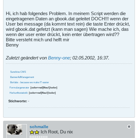
Hi, ich hab folgendes Problem. In meinem Script werden die
eingetragenen Daten an gbook.dat geleitet DOCH!!! wenn der
User bei message (da kommt text rein) die taste Enter drückt,
wird gbook.dat gefetzt (kann man sagen) Wie mache ich, das
wenn der user enter drückt, kein enter übertragen wird??
Bitte versteht mich und helft mir
Benny
Zuletzt geändert von
Benny-one
;
02.05.2002, 16:37
.
Sunshine CMS
BannerAdManagement
Borlabs - because we make IT easier
Formulargenerator
[color=red]Neu![/color]
Herkunftsstatistik
[color=red]Neu![/color]
Stichworte:
-
schmalle
Ich Root, Du nix