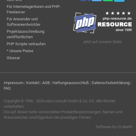
Für Internetagenturen und PHP-
Freelancer
Für Anwender und
Softwareentwickler
Projektausschreibung
veröffentlichen
Jetzt auf unserer Seite:
PHP Scripte verkaufen
* Unsere Preise
Glossar
Impressum
|
Kontakt
|
AGB
|
Haftungsaussschluß
|
Datenschutzerklärung
|
FAQ
Copyright © 1996 - 2026
ebiz-consult GmbH & Co. KG
. Alle Rechte
vorbehalten.
Die auf dieser Seite verwendeten Produktbezeichnungen, Namen und
Warenzeichen sind Eigentum der jeweiligen Firmen.
Software by IQ-Markt