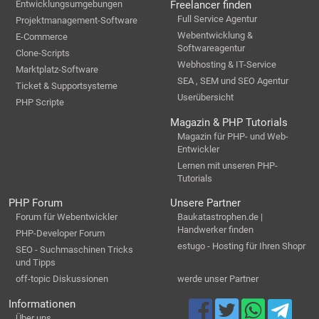
Entwicklungsumgebungen
Freelancer finden
Full Service Agentur
Projektmanagement-Software
Webentwicklung &
E-Commerce
Softwareagentur
Clone-Scripts
Webhosting & IT-Service
Marktplatz-Software
SEA , SEM und SEO Agentur
Ticket & Supportsysteme
Userübersicht
PHP Scripte
Magazin & PHP Tutorials
Magazin für PHP- und Web-
Entwickler
Lernen mit unseren PHP-
Tutorials
PHP Forum
Unsere Partner
Forum für Webentwickler
Baukatastrophen.de |
Handwerker finden
PHP-Developer Forum
estugo - Hosting für Ihren Shopr
SEO - Suchmaschinen Tricks
und Tipps
off-topic Diskussionen
werde unser Partner
Informationen
Über uns