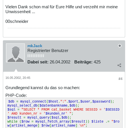
Vielen Dank schon mal für Eure Hilfe und verzeiht mir meine
Unwissenheit ...
00schneider
mkJack
Registrierter Benutzer
Dabei seit:
26.04.2002
Beiträge:
425
16.05.2002, 20:45
#4
Grundlegend kannst du das so machen:
PHP-Code:
$db
=
mysql_connect
(
$host
.
":"
.
$port
,
$user
,
$password
);
mysql_select_db
(
$datenbankname
,
$db
);
$sql
=
"SELECT * FROM cat_basket WHERE SESSID = '
$SESSID
' AND kunden_nr = '
$kunden_nr
' "
;
$result
=
mysql_query
(
$sql
,
$db
);
while (
$row
=
mysql_fetch_array
(
$result
))
$liste
.=
"
$ro
w
[
artikel_menge
]
$row
[
artikel_name
]
\n"
;