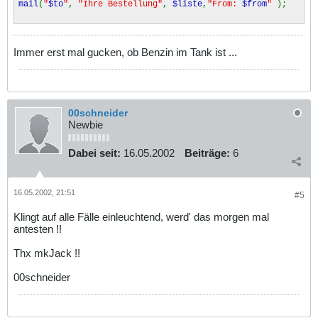
mail
(
"
$to
"
,
"Ihre Bestellung"
,
$liste
,
"From:
$from
"
);
Immer erst mal gucken, ob Benzin im Tank ist ...
00schneider
Newbie
Dabei seit:
16.05.2002
Beiträge:
6
16.05.2002, 21:51
#5
Klingt auf alle Fälle einleuchtend, werd' das morgen mal
antesten !!
Thx mkJack !!
00schneider