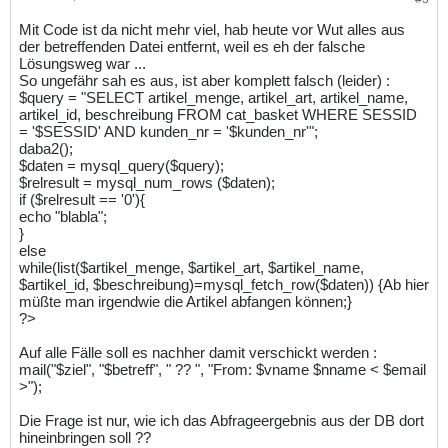
Mit Code ist da nicht mehr viel, hab heute vor Wut alles aus
der betreffenden Datei entfernt, weil es eh der falsche
Lösungsweg war ...
So ungefähr sah es aus, ist aber komplett falsch (leider) :
$query = "SELECT artikel_menge, artikel_art, artikel_name,
artikel_id, beschreibung FROM cat_basket WHERE SESSID
= '$SESSID' AND kunden_nr = '$kunden_nr'";
daba2();
$daten = mysql_query($query);
$relresult = mysql_num_rows ($daten);
if ($relresult == '0'){
echo "blabla";
}
else
while(list($artikel_menge, $artikel_art, $artikel_name,
$artikel_id, $beschreibung)=mysql_fetch_row($daten)) {Ab hier
müßte man irgendwie die Artikel abfangen können;}
?>
Auf alle Fälle soll es nachher damit verschickt werden :
mail("$ziel", "$betreff", " ?? ", "From: $vname $nname < $email
>");
Die Frage ist nur, wie ich das Abfrageergebnis aus der DB dort
hineinbringen soll ??