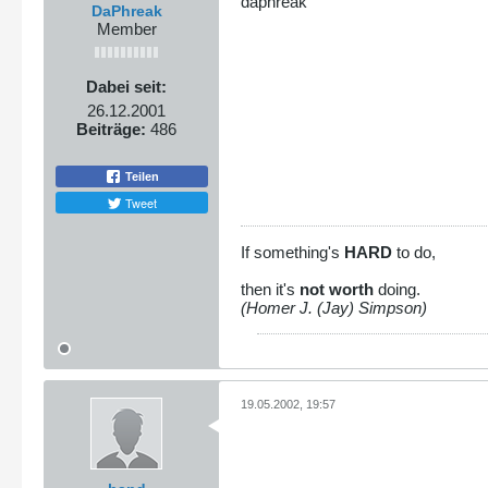
daphreak
DaPhreak
Member
Dabei seit:
26.12.2001
Beiträge:
486
Teilen
Tweet
If something's
HARD
to do,
then it's
not worth
doing.
(Homer J. (Jay) Simpson)
19.05.2002, 19:57