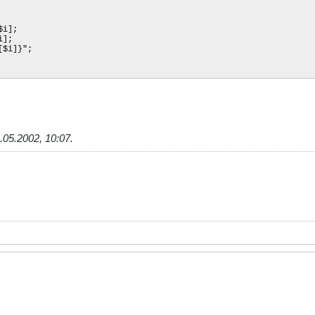
$i];
i];
$i]}";
.05.2002, 10:07
.