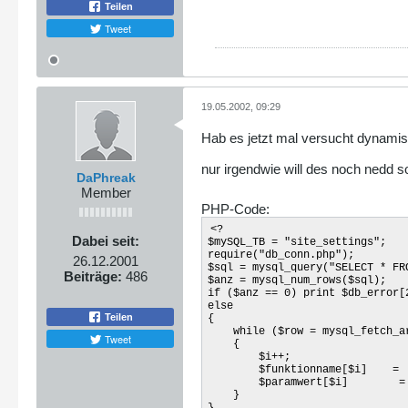
Teilen
Tweet
19.05.2002, 09:29
Hab es jetzt mal versucht dynamis
nur irgendwie will des noch nedd so 
DaPhreak
Member
PHP-Code:
<?
Dabei seit:
$mySQL_TB = "site_settings";
require("db_conn.php");
26.12.2001
$sql = mysql_query("SELECT * FR
Beiträge:
486
$anz = mysql_num_rows($sql);
if ($anz == 0) print $db_error[
else
Teilen
{
while ($row = mysql_fetch_ar
Tweet
{
$i++;
$funktionname[$i] = $r
$paramwert[$i] = $r
}