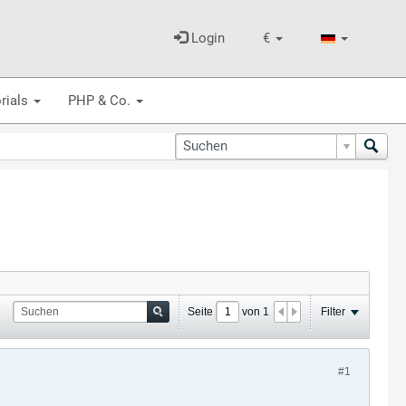
Login
€
rials
PHP & Co.
Seite
von
1
Filter
#1