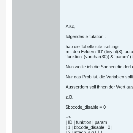
Also,
folgendes Situtation :
hab die Tabelle site_settings
mit den Feldern 'ID' (tinyint(3), au
'funktion' (varchar(30)) & 'param' (ti
Nun wollte ich die Sachen die dort 
Nur das Prob ist, die Variablen soll
Ausserdem soll ihnen der Wert au
z.B.
$bbcode_disable = 0
=>
| ID | funktion | param |
| 1 | bbcode_disable | 0 |
| 2 | attach_sig | 1 |