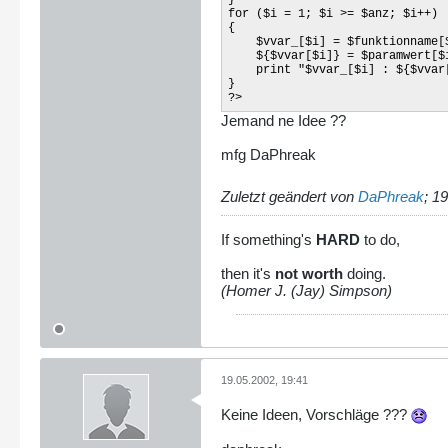
}
for ($i = 1; $i >= $anz; $i++)
{
$vvar_[$i] = $funktionname[
${$vvar[$i]} = $paramwert[$
print "$vvar_[$i] : ${$vvar[
}
?>
Jemand ne Idee ??
mfg DaPhreak
Zuletzt geändert von
DaPhreak
;
19
If something's
HARD
to do,
then it's
not worth
doing.
(Homer J. (Jay) Simpson)
19.05.2002, 19:41
Keine Ideen, Vorschläge ???