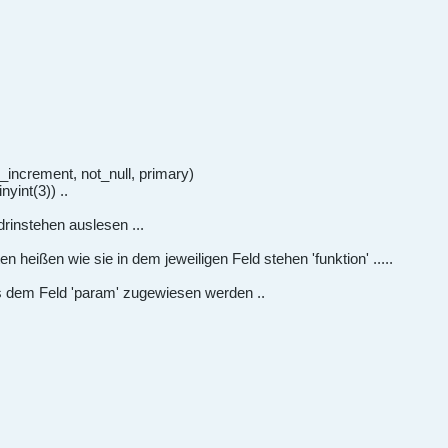
to_increment, not_null, primary)
nyint(3)) ..
drinstehen auslesen ...
ten heißen wie sie in dem jeweiligen Feld stehen 'funktion' .....
s dem Feld 'param' zugewiesen werden ..