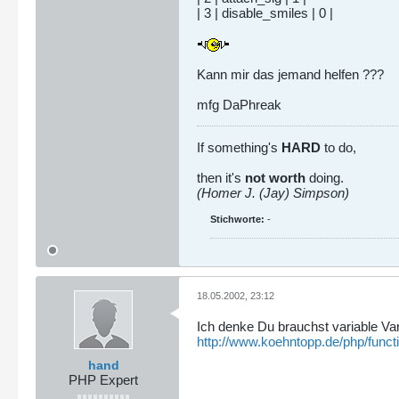
| 3 | disable_smiles | 0 |
Kann mir das jemand helfen ???
mfg DaPhreak
If something's
HARD
to do,
then it's
not worth
doing.
(Homer J. (Jay) Simpson)
Stichworte:
-
18.05.2002, 23:12
Ich denke Du brauchst variable Var
http://www.koehntopp.de/php/functi
hand
PHP Expert