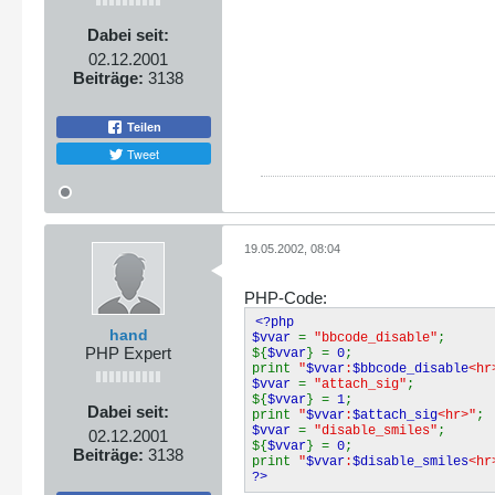
Dabei seit:
02.12.2001
Beiträge:
3138
Teilen
Tweet
19.05.2002, 08:04
PHP-Code:
<?php
hand
$vvar
=
"bbcode_disable"
;
PHP Expert
${
$vvar
} =
0
;
print
"
$vvar
:
$bbcode_disable
<hr
$vvar
=
"attach_sig"
;
${
$vvar
} =
1
;
Dabei seit:
print
"
$vvar
:
$attach_sig
<hr>"
;
$vvar
=
"disable_smiles"
;
02.12.2001
${
$vvar
} =
0
;
Beiträge:
3138
print
"
$vvar
:
$disable_smiles
<hr
?>