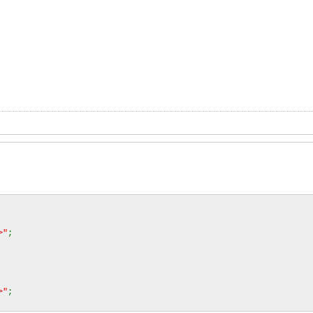
>"
;
>"
;