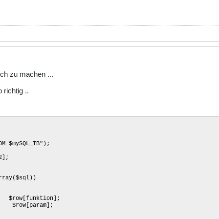
ch zu machen ...
richtig ..
OM $mySQL_TB");
2];
ray($sql))
ow[funktion];
ow[param];