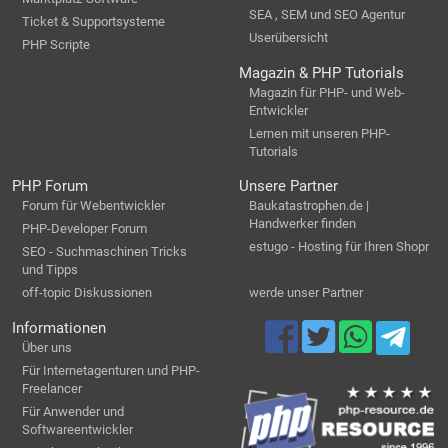
SEA , SEM und SEO Agentur
Ticket & Supportsysteme
Userübersicht
PHP Scripte
Magazin & PHP Tutorials
Magazin für PHP- und Web-
Entwickler
Lernen mit unseren PHP-
Tutorials
PHP Forum
Unsere Partner
Forum für Webentwickler
Baukatastrophen.de |
Handwerker finden
PHP-Developer Forum
estugo - Hosting für Ihren Shopr
SEO - Suchmaschinen Tricks
und Tipps
off-topic Diskussionen
werde unser Partner
Informationen
Über uns
Für Internetagenturen und PHP-
Freelancer
Für Anwender und
Softwareentwickler