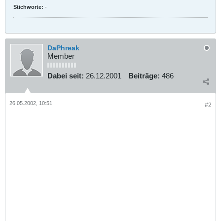
Stichworte:
-
DaPhreak
Member
Dabei seit:
26.12.2001
Beiträge:
486
26.05.2002, 10:51
#2