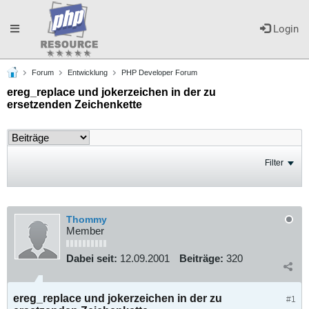
Toggle
Login
Forum
Entwicklung
PHP Developer Forum
navigation
ereg_replace und jokerzeichen in der zu
ersetzenden Zeichenkette
Filter
Thommy
Member
Dabei seit:
12.09.2001
Beiträge:
320
ereg_replace und jokerzeichen in der zu
#1