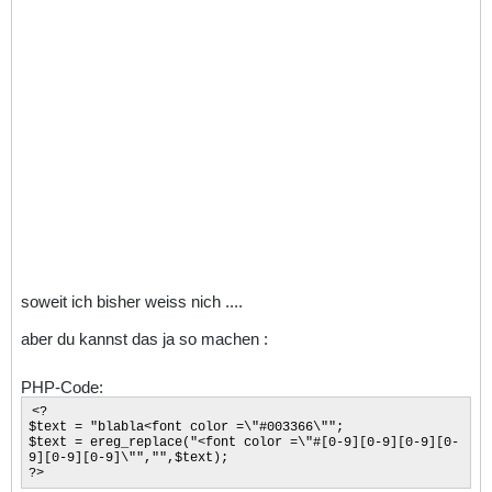
soweit ich bisher weiss nich ....
aber du kannst das ja so machen :
PHP-Code:
<?
$text = "blabla<font color =\"#003366\"";
$text = ereg_replace("<font color =\"#[0-9][0-9][0-9][0-
9][0-9][0-9]\"","",$text);
?>