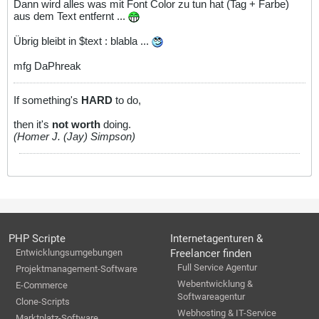
Dann wird alles was mit Font Color zu tun hat (Tag + Farbe)
aus dem Text entfernt ...
Übrig bleibt in $text : blabla ...
mfg DaPhreak
If something's
HARD
to do,
then it's
not worth
doing.
(Homer J. (Jay) Simpson)
PHP Scripte
Internetagenturen &
Entwicklungsumgebungen
Freelancer finden
Full Service Agentur
Projektmanagement-Software
Webentwicklung &
E-Commerce
Softwareagentur
Clone-Scripts
Webhosting & IT-Service
Marktplatz-Software