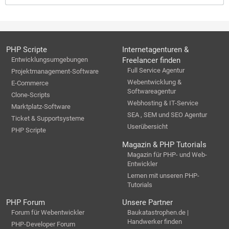
PHP Scripte
Internetagenturen &
Entwicklungsumgebungen
Freelancer finden
Full Service Agentur
Projektmanagement-Software
Webentwicklung &
E-Commerce
Softwareagentur
Clone-Scripts
Webhosting & IT-Service
Marktplatz-Software
SEA , SEM und SEO Agentur
Ticket & Supportsysteme
Userübersicht
PHP Scripte
Magazin & PHP Tutorials
Magazin für PHP- und Web-
Entwickler
Lernen mit unseren PHP-
Tutorials
PHP Forum
Unsere Partner
Forum für Webentwickler
Baukatastrophen.de |
Handwerker finden
PHP-Developer Forum