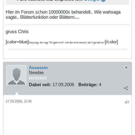
Hier im Forum schon 10000000x behandelt.. Wie wahsaga
sagte.. Blätterfunktion oder Blättern....
gruss Chris
[color=blue]
[/color]
Derjenige, der sagt: "Es geht nicht", soll den nicht stoeren, der's gerade tut."
Assassin
Newbie
Dabei seit:
17.09.2006
Beiträge:
4
17.09.2006, 11:45
#7