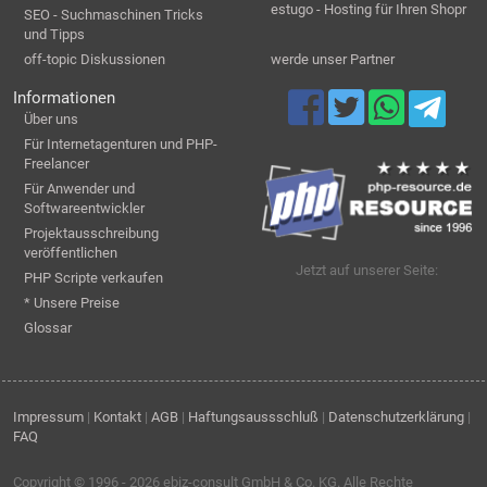
estugo - Hosting für Ihren Shopr
SEO - Suchmaschinen Tricks
und Tipps
off-topic Diskussionen
werde unser Partner
Informationen
Über uns
Für Internetagenturen und PHP-
Freelancer
Für Anwender und
Softwareentwickler
Projektausschreibung
veröffentlichen
Jetzt auf unserer Seite:
PHP Scripte verkaufen
* Unsere Preise
Glossar
Impressum
|
Kontakt
|
AGB
|
Haftungsaussschluß
|
Datenschutzerklärung
|
FAQ
Copyright © 1996 - 2026
ebiz-consult GmbH & Co. KG
. Alle Rechte