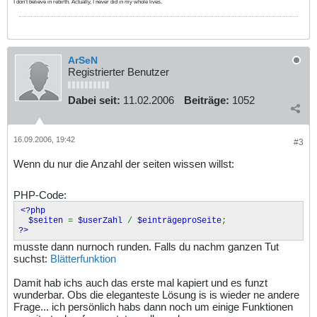
I don't believe in rebirth. Actually, I never did in my whole lives.
ArSeN
Registrierter Benutzer
Dabei seit:
11.02.2006
Beiträge:
1052
16.09.2006, 19:42
#3
Wenn du nur die Anzahl der seiten wissen willst:
PHP-Code:
<?php
$seiten
=
$userZahl
/
$einträgeproSeite
;
?>
musste dann nurnoch runden. Falls du nachm ganzen Tut
suchst:
Blätterfunktion
Damit hab ichs auch das erste mal kapiert und es funzt
wunderbar. Obs die eleganteste Lösung is is wieder ne andere
Frage... ich persönlich habs dann noch um einige Funktionen