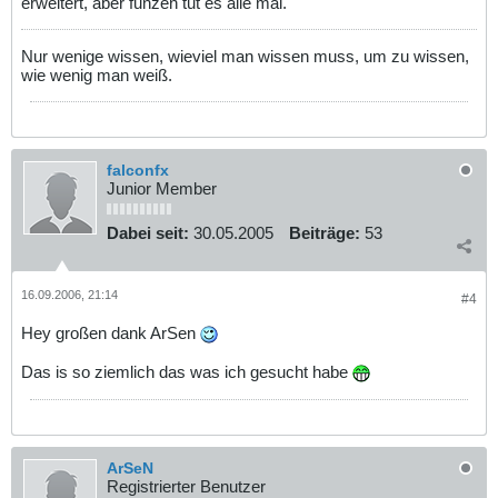
erweitert, aber funzen tut es alle mal.
Nur wenige wissen, wieviel man wissen muss, um zu wissen,
wie wenig man weiß.
falconfx
Junior Member
Dabei seit:
30.05.2005
Beiträge:
53
16.09.2006, 21:14
#4
Hey großen dank ArSen
Das is so ziemlich das was ich gesucht habe
ArSeN
Registrierter Benutzer