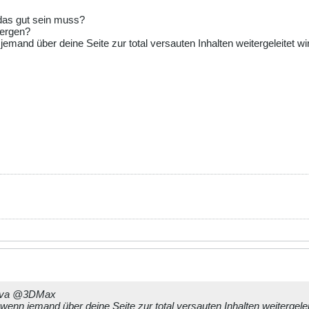
 das gut sein muss?
bergen?
emand über deine Seite zur total versauten Inhalten weitergeleitet wi
ava
@3DMax
wenn jemand über deine Seite zur total versauten Inhalten weitergelei