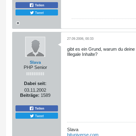
Teilen
Tweet
27.09.2006, 00:33
gibt es ein Grund, warum du deine 
Illegale Inhalte?
Slava
PHP Senior
Dabei seit:
03.11.2002
Beiträge:
1589
Teilen
Tweet
Slava
bituniverse.com