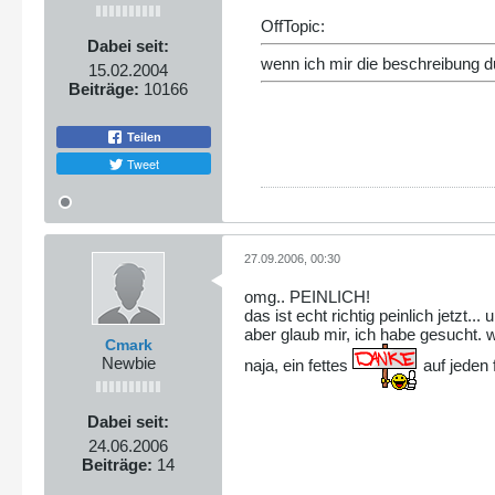
OffTopic:
Dabei seit:
wenn ich mir die beschreibung dur
15.02.2004
Beiträge:
10166
Teilen
Tweet
27.09.2006, 00:30
omg.. PEINLICH!
das ist echt richtig peinlich jetzt..
aber glaub mir, ich habe gesucht. w
Cmark
Newbie
naja, ein fettes
auf jeden f
Dabei seit:
24.06.2006
Beiträge:
14