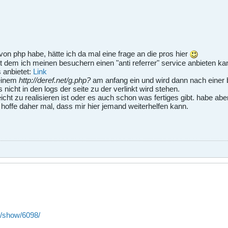
von php habe, hätte ich da mal eine frage an die pros hier
it dem ich meinen besuchern einen "anti referrer" service anbieten ka
s anbietet:
Link
 einem
http://deref.net/g.php?
am anfang ein und wird dann nach einer be
fs nicht in den logs der seite zu der verlinkt wird stehen.
cht zu realisieren ist oder es auch schon was fertiges gibt. habe ab
 hoffe daher mal, dass mir hier jemand weiterhelfen kann.
e/show/6098/