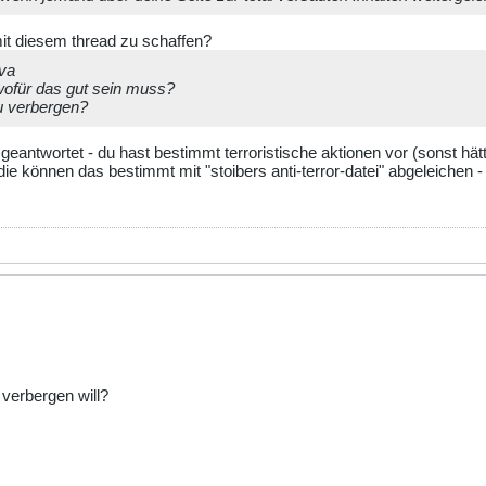
mit diesem thread zu schaffen?
ava
 wofür das gut sein muss?
u verbergen?
 geantwortet - du hast bestimmt terroristische aktionen vor (sonst hä
die können das bestimmt mit "stoibers anti-terror-datei" abgeleichen 
verbergen will?