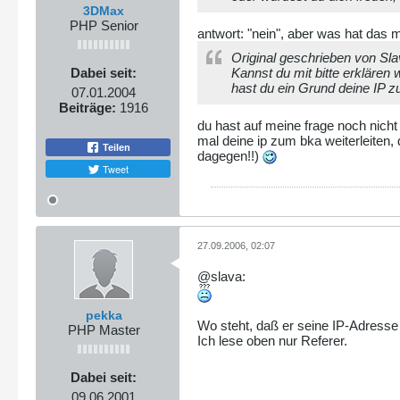
3DMax
PHP Senior
antwort: "nein", aber was hat das 
Original geschrieben von Sl
Dabei seit:
Kannst du mit bitte erklären
hast du ein Grund deine IP z
07.01.2004
Beiträge:
1916
du hast auf meine frage noch nicht
mal deine ip zum bka weiterleiten, 
Teilen
dagegen!!)
Tweet
27.09.2006, 02:07
@slava:
pekka
Wo steht, daß er seine IP-Adresse 
PHP Master
Ich lese oben nur Referer.
Dabei seit:
09.06.2001