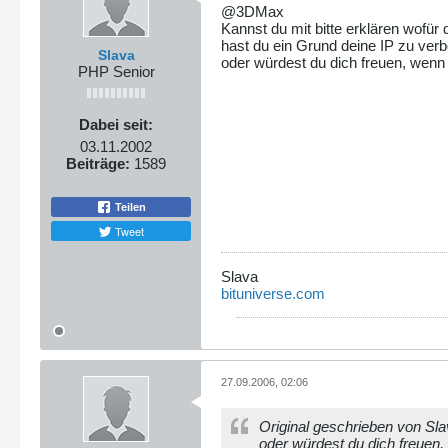
@3DMax
Kannst du mit bitte erklären wofür
hast du ein Grund deine IP zu ver
Slava
oder würdest du dich freuen, wenn j
PHP Senior
Dabei seit:
03.11.2002
Beiträge:
1589
Teilen
Tweet
Slava
bituniverse.com
27.09.2006, 02:06
Original geschrieben von Sl
oder würdest du dich freuen, 