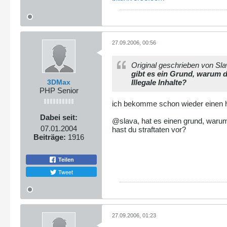
27.09.2006, 00:56
Original geschrieben von Sl
gibt es ein Grund, warum d
3DMax
Illegale Inhalte?
PHP Senior
ich bekomme schon wieder einen h
Dabei seit:
@slava, hat es einen grund, warum
07.01.2004
hast du straftaten vor?
Beiträge:
1916
Teilen
Tweet
27.09.2006, 01:23