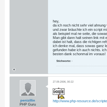
hey,
da ich noch nicht sehr viel ahnung 
und zwar bräuchte ich ein script m
als beispiel mal ne seite, die sowa
Man gibt dann halt seinen link mit
dabei ist halt, dass die richtigen re
ich denke mal, dass sowas ganz lei
gefunden habe ich auch nichts. ich
besten dank schonmal im voraus!
Stichworte:
-
27.09.2006, 00:22
penizillin
http://www.php-resource.de/script
PHP Guru