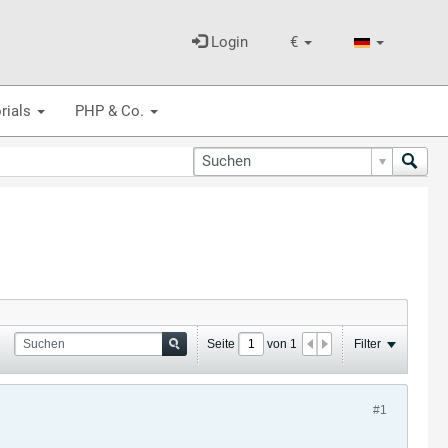
Login
€
rials
PHP & Co.
Seite
von
1
Filter
#1