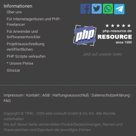
Informationen
Über uns
Für Internetagenturen und PHP-
Freelancer
Für Anwender und
Softwareentwickler
Projektausschreibung
veröffentlichen
Jetzt auf unserer Seite:
PHP Scripte verkaufen
* Unsere Preise
Glossar
Impressum
|
Kontakt
|
AGB
|
Haftungsaussschluß
|
Datenschutzerklärung
|
FAQ
Copyright © 1996 - 2026
ebiz-consult GmbH & Co. KG
. Alle Rechte
vorbehalten.
Die auf dieser Seite verwendeten Produktbezeichnungen, Namen und
Warenzeichen sind Eigentum der jeweiligen Firmen.