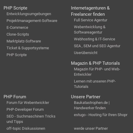
PHP Scripte
Internetagenturen &
Entwicklungsumgebungen
Freelancer finden
Full Service Agentur
Projektmanagement-Software
Webentwicklung &
E-Commerce
Softwareagentur
Clone-Scripts
Webhosting & IT-Service
Marktplatz-Software
SEA , SEM und SEO Agentur
Ticket & Supportsysteme
Userübersicht
PHP Scripte
Magazin & PHP Tutorials
Magazin für PHP- und Web-
Entwickler
Lernen mit unseren PHP-
Tutorials
PHP Forum
Unsere Partner
Forum für Webentwickler
Baukatastrophen.de |
Handwerker finden
PHP-Developer Forum
estugo - Hosting für Ihren Shopr
SEO - Suchmaschinen Tricks
und Tipps
off-topic Diskussionen
werde unser Partner