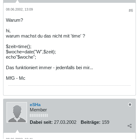
08.06.2002, 13:09
#6
Warum?
hi,
warum machst du das nicht mit 'time' ?
$zeit=time();
$woche=date("W",$zeit);
echo"$woche";
Das funktioniert immer - jedenfalls bei mir...
MfG - Mc
eSHa
Member
Dabei seit:
27.03.2002
Beiträge:
159