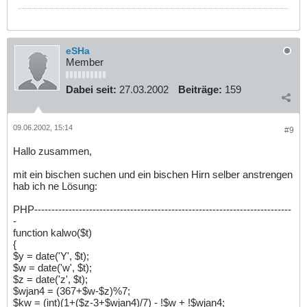
eSHa
Member
Dabei seit:
27.03.2002
Beiträge:
159
09.06.2002, 15:14
#9
Hallo zusammen,
mit ein bischen suchen und ein bischen Hirn selber anstrengen
hab ich ne Lösung:
PHP---------------------------------------------------------------------------
-
function kalwo($t)
{
$y = date('Y', $t);
$w = date('w', $t);
$z = date('z', $t);
$wjan4 = (367+$w-$z)%7;
$kw = (int)(1+($z-3+$wjan4)/7) - !$w + !$wjan4;