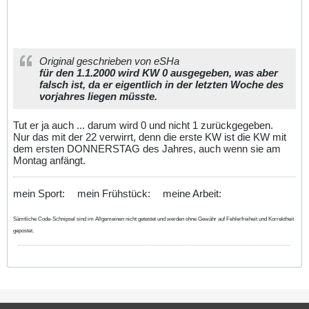
Original geschrieben von eSHa
für den 1.1.2000 wird KW 0 ausgegeben, was aber
falsch ist, da er eigentlich in der letzten Woche des
vorjahres liegen müsste.
Tut er ja auch ... darum wird 0 und nicht 1 zurückgegeben.
Nur das mit der 22 verwirrt, denn die erste KW ist die KW mit
dem ersten DONNERSTAG des Jahres, auch wenn sie am
Montag anfängt.
mein Sport:
mein Frühstück:
meine Arbeit:
Sämtliche Code-Schnipsel sind im Allgemeinen nicht getestet und werden ohne Gewähr auf Fehlerfreiheit und Korrektheit
gepostet.