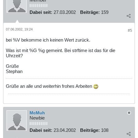
Dabei seit:
27.03.2002
Beiträge:
159
07.06.2002, 19:24
#5
bei %V bekomme ich keinen Wert zurück.
Was ist mit %G %g gemeint. Bei strftime ist das für die
Uhrzeit?
Grüße
Stephan
Grüße an alle und weiterhin frohes Arbeiten
McMuh
Newbie
Dabei seit:
23.04.2002
Beiträge:
108