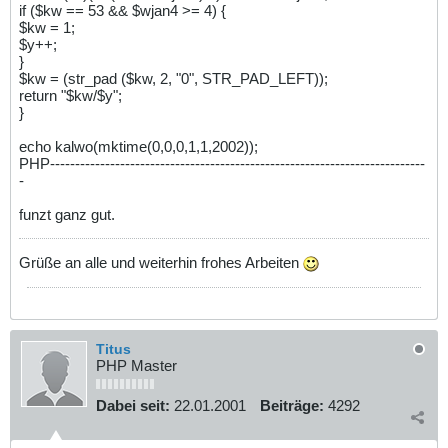
if ($kw == 53 && $wjan4 >= 4) {
$kw = 1;
$y++;
}
$kw = (str_pad ($kw, 2, "0", STR_PAD_LEFT));
return "$kw/$y";
}
echo kalwo(mktime(0,0,0,1,1,2002));
PHP---------------------------------------------------------------------------
-
funzt ganz gut.
Grüße an alle und weiterhin frohes Arbeiten
Titus
PHP Master
Dabei seit:
22.01.2001
Beiträge:
4292