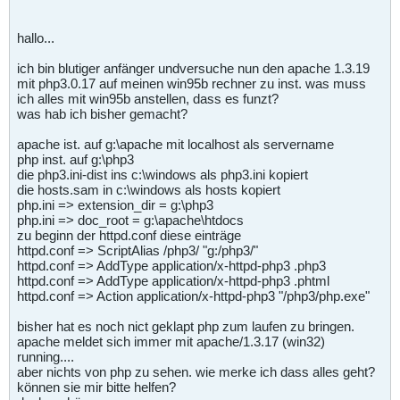
hallo...
ich bin blutiger anfänger undversuche nun den apache 1.3.19
mit php3.0.17 auf meinen win95b rechner zu inst. was muss
ich alles mit win95b anstellen, dass es funzt?
was hab ich bisher gemacht?
apache ist. auf g:\apache mit localhost als servername
php inst. auf g:\php3
die php3.ini-dist ins c:\windows als php3.ini kopiert
die hosts.sam in c:\windows als hosts kopiert
php.ini => extension_dir = g:\php3
php.ini => doc_root = g:\apache\htdocs
zu beginn der httpd.conf diese einträge
httpd.conf => ScriptAlias /php3/ "g:/php3/"
httpd.conf => AddType application/x-httpd-php3 .php3
httpd.conf => AddType application/x-httpd-php3 .phtml
httpd.conf => Action application/x-httpd-php3 "/php3/php.exe"
bisher hat es noch nict geklapt php zum laufen zu bringen.
apache meldet sich immer mit apache/1.3.17 (win32)
running....
aber nichts von php zu sehen. wie merke ich dass alles geht?
können sie mir bitte helfen?