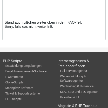
Stand auch bißchen weiter oben in dem FAQ-Teil.
Sorry, falls das nicht weiterhilft.
PHP Scripte
Internetagenturen &
Entwicklungsumgebungen
Freelancer finden
Full Service Agentur
Projektmanagement-Software
Webentwicklung &
E-Commerce
Softwareagentur
Clone-Scripts
Webhosting & IT-Service
Marktplatz-Software
SEA , SEM und SEO Agentur
Ticket & Supportsysteme
Userübersicht
PHP Scripte
Magazin & PHP Tutorials