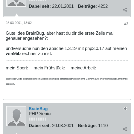
Dabei seit:
22.01.2001
Beiträge:
4292
28.03.2001, 13:02
#3
Gute Idee BrainBug, aber hast du dir die erste Zeile mal
genauer angesehen?:
undversuche nun den apache 1.3.19 mit php3.0.17 auf meinen
win95b
rechner zu inst.
mein Sport:
mein Frühstück:
meine Arbeit:
Sämtliche Code-Schnipsel sind im Allgemeinen nicht getestet und werden ohne Gewähr auf Fehlerfreiheit und Korrektheit
gepostet.
BrainBug
PHP Senior
Dabei seit:
20.03.2001
Beiträge:
1110