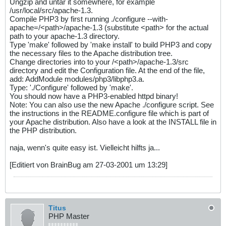
Ungzip and untar it somewhere, for example
/usr/local/src/apache-1.3.
Compile PHP3 by first running ./configure --with-
apache=/<path>/apache-1.3 (substitute <path> for the actual
path to your apache-1.3 directory.
Type 'make' followed by 'make install' to build PHP3 and copy
the necessary files to the Apache distribution tree.
Change directories into to your /<path>/apache-1.3/src
directory and edit the Configuration file. At the end of the file,
add: AddModule modules/php3/libphp3.a.
Type: './Configure' followed by 'make'.
You should now have a PHP3-enabled httpd binary!
Note: You can also use the new Apache ./configure script. See
the instructions in the README.configure file which is part of
your Apache distribution. Also have a look at the INSTALL file in
the PHP distribution.
naja, wenn's quite easy ist. Vielleicht hilfts ja...
[Editiert von BrainBug am 27-03-2001 um 13:29]
Titus
PHP Master