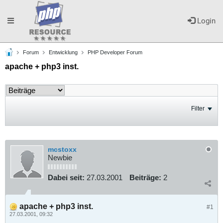
Toggle
Login
Forum
Entwicklung
PHP Developer Forum
navigation
apache + php3 inst.
Filter
mcstoxx
Newbie
Dabei seit:
27.03.2001
Beiträge:
2
apache + php3 inst.
#1
27.03.2001, 09:32