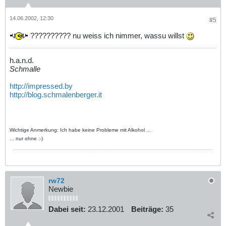
14.06.2002, 12:30
#5
?????????? nu weiss ich nimmer, wassu willst
h.a.n.d.
Schmalle
http://impressed.by
http://blog.schmalenberger.it
Wichtige Anmerkung: Ich habe keine Probleme mit Alkohol ...
... nur ohne :-)
rw72
Newbie
Dabei seit:
23.12.2001
Beiträge:
35