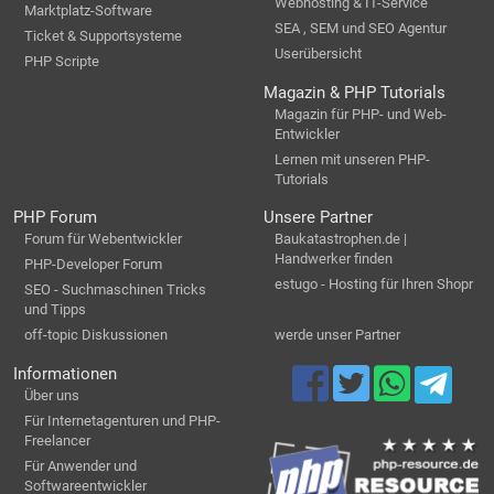
Webhosting & IT-Service
Marktplatz-Software
SEA , SEM und SEO Agentur
Ticket & Supportsysteme
Userübersicht
PHP Scripte
Magazin & PHP Tutorials
Magazin für PHP- und Web-
Entwickler
Lernen mit unseren PHP-
Tutorials
PHP Forum
Unsere Partner
Forum für Webentwickler
Baukatastrophen.de |
Handwerker finden
PHP-Developer Forum
estugo - Hosting für Ihren Shopr
SEO - Suchmaschinen Tricks
und Tipps
off-topic Diskussionen
werde unser Partner
Informationen
Über uns
Für Internetagenturen und PHP-
Freelancer
Für Anwender und
Softwareentwickler