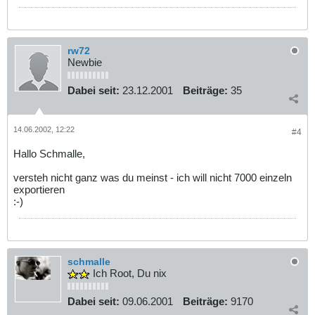
rw72
Newbie
Dabei seit:
23.12.2001
Beiträge:
35
14.06.2002, 12:22
#4
Hallo Schmalle,
versteh nicht ganz was du meinst - ich will nicht 7000 einzeln
exportieren
:-)
schmalle
Ich Root, Du nix
Dabei seit:
09.06.2001
Beiträge:
9170