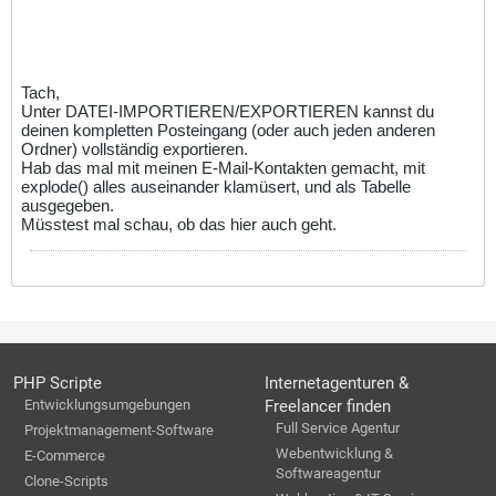
Tach,
Unter DATEI-IMPORTIEREN/EXPORTIEREN kannst du
deinen kompletten Posteingang (oder auch jeden anderen
Ordner) vollständig exportieren.
Hab das mal mit meinen E-Mail-Kontakten gemacht, mit
explode() alles auseinander klamüsert, und als Tabelle
ausgegeben.
Müsstest mal schau, ob das hier auch geht.
PHP Scripte
Internetagenturen &
Entwicklungsumgebungen
Freelancer finden
Full Service Agentur
Projektmanagement-Software
Webentwicklung &
E-Commerce
Softwareagentur
Clone-Scripts