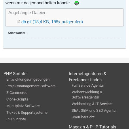
wenn mir da jemand helfen könnte...
Angehängte Dateien
db.gif
(18,4 KB, 198x aufgerufen)
Stichworte:
-
PHP Scripte
Internetagenturen &
Entwicklungsumgebungen
Freelancer finden
Full Service Agentur
Projektmanagement-Software
Webentwicklung &
E-Commerce
Softwareagentur
Clone-Scripts
Webhosting & IT-Service
Marktplatz-Software
SEA , SEM und SEO Agentur
Ticket & Supportsysteme
Userübersicht
PHP Scripte
Magazin & PHP Tutorials