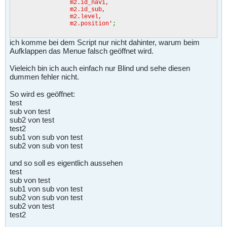
m2.id_navi,
m2.id_sub,
m2.level,
m2.position'
;
ich komme bei dem Script nur nicht dahinter, warum beim
Aufklappen das Menue falsch geöffnet wird.
Vieleich bin ich auch einfach nur Blind und sehe diesen
dummen fehler nicht.
So wird es geöffnet:
test
sub von test
sub2 von test
test2
sub1 von sub von test
sub2 von sub von test
und so soll es eigentlich aussehen
test
sub von test
sub1 von sub von test
sub2 von sub von test
sub2 von test
test2