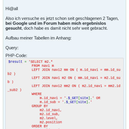
Hi@all
Also ich versuche es jetzt schon seit geschlagenen 2 Tagen,
bei Google und im Forum haben mich ergebnislos
gesucht
, doch habe es damit nicht sehr weit gebracht.
Aufbau meiner Tabellen im Anhang:
Query:
PHP-Code:
$result
=
'SELECT m2.*
FROM navi m
LEFT JOIN navi2 mm ON ( m.id_navi = mm.id_su
b2 )
LEFT JOIN navi m2 ON ( mm.id_navi = m2.id_su
b )
LEFT JOIN navi2 mm2 ON ( m2.id_navi = mm2.id
_sub2 )
WHERE
m.id_navi = '
.
$_GET
[
site
].
' OR
m.id_sub = '
.
$_GET
[
site
].
'
GROUP BY
m2.id_navi,
m2.id_sub,
m2.level,
m2.position
ORDER BY