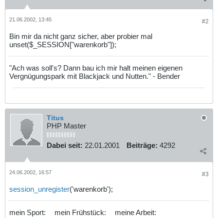
21.06.2002, 13:45
#2
Bin mir da nicht ganz sicher, aber probier mal
unset($_SESSION["warenkorb"]);
"Ach was soll's? Dann bau ich mir halt meinen eigenen
Vergnügungspark mit Blackjack und Nutten." - Bender
Titus
PHP Master
Dabei seit:
22.01.2001
Beiträge:
4292
24.06.2002, 16:57
#3
session_unregister
('warenkorb');
mein Sport:
mein Frühstück:
meine Arbeit: