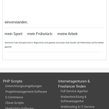
einverstanden.
mein Sport:
mein Frühstück:
meine Arbeit:
Sämtliche Code-Schnipsel sind im Allgemeinen nicht getestet und werden ohne Gewähr auf Fehlerfreiheit und Korrektheit
gepostet.
PHP Scripte
Internetagenturen &
Entwicklungsumgebungen
Freelancer finden
Full Service Agentur
Projektmanagement-Software
Webentwicklung &
E-Commerce
Softwareagentur
Clone-Scripts
Webhosting & IT-Service
Marktplatz-Software