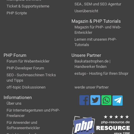
SEA , SEM und SEO Agentur
Ticket & Supportsysteme
Userübersicht
PHP Scripte
Magazin & PHP Tutorials
Magazin für PHP- und Web-
Entwickler
Lernen mit unseren PHP-
Tutorials
PHP Forum
Unsere Partner
Forum für Webentwickler
Baukatastrophen.de |
Handwerker finden
PHP-Developer Forum
estugo - Hosting für Ihren Shopr
SEO - Suchmaschinen Tricks
und Tipps
off-topic Diskussionen
werde unser Partner
Informationen
Über uns
Für Internetagenturen und PHP-
Freelancer
Für Anwender und
Softwareentwickler