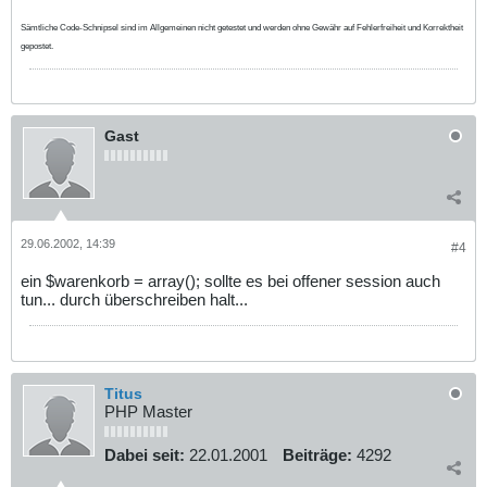
Sämtliche Code-Schnipsel sind im Allgemeinen nicht getestet und werden ohne Gewähr auf Fehlerfreiheit und Korrektheit
gepostet.
Gast
29.06.2002, 14:39
#4
ein $warenkorb = array(); sollte es bei offener session auch
tun... durch überschreiben halt...
Titus
PHP Master
Dabei seit:
22.01.2001
Beiträge:
4292