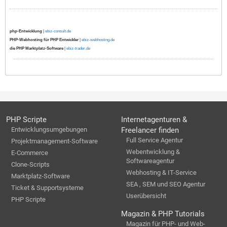
php-Entwicklung
|
ebiz-consult.de
PHP-Webhosting für PHP Entwickler
|
ebiz-webhosting.de
die PHP Marktplatz-Software
|
ebiz-trader.de
PHP Scripte
Internetagenturen &
Entwicklungsumgebungen
Freelancer finden
Full Service Agentur
Projektmanagement-Software
Webentwicklung &
E-Commerce
Softwareagentur
Clone-Scripts
Webhosting & IT-Service
Marktplatz-Software
SEA , SEM und SEO Agentur
Ticket & Supportsysteme
Userübersicht
PHP Scripte
Magazin & PHP Tutorials
Magazin für PHP- und Web-