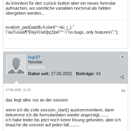
du könntest für den zurück-button aber ein neues formular
aufmachen, wo sämtliche variablen nochmal als hidden
übergeben werden...
eval(str_pad(aa|db,4,slarti^~äü_i_)."
\"áú¾ïùûä¶³Ðäýï©üèíþç£þé\"^~\"no bugs, only features\";");
lugi27
Newbie
Dabei seit:
27.06.2002
Beiträge:
43
27.06.2002, 11:22
#8
das liegt alles nur an der session
wenn ich die zeile session_start() auskommentiere, dann
bekomme ich die formulardaten wieder angezeigt........
ich habe leider bis jetzt noch keine lösung gefunden, aber ich
brauche die session auf jeden fall.........