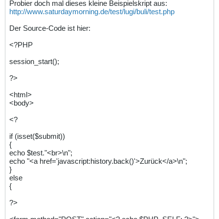
Probier doch mal dieses kleine Beispielskript aus:
http://www.saturdaymorning.de/test/lugi/buli/test.php
Der Source-Code ist hier:
<?PHP
session_start();
?>
<html>
<body>
<?
if (isset($submit))
{
echo $test."<br>\n";
echo "<a href='javascript
:history.back()'>Zurück</a>\n";
}
else
{
?>