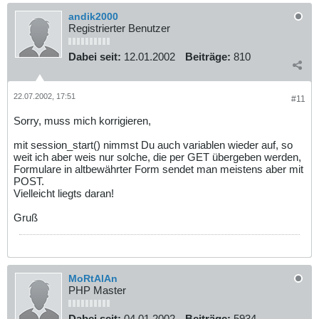
andik2000
Registrierter Benutzer
Dabei seit:
12.01.2002
Beiträge:
810
22.07.2002, 17:51
#11
Sorry, muss mich korrigieren,
mit session_start() nimmst Du auch variablen wieder auf, so
weit ich aber weis nur solche, die per GET übergeben werden,
Formulare in altbewährter Form sendet man meistens aber mit
POST.
Vielleicht liegts daran!
Gruß
MoRtAlAn
PHP Master
Dabei seit:
04.01.2002
Beiträge:
5934