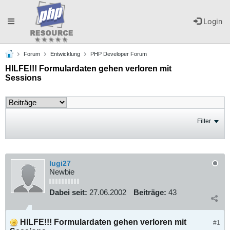
Toggle
Login
Forum
Entwicklung
PHP Developer Forum
navigation
HILFE!!! Formulardaten gehen verloren mit
Sessions
Filter
lugi27
Newbie
Dabei seit:
27.06.2002
Beiträge:
43
HILFE!!! Formulardaten gehen verloren mit
#1