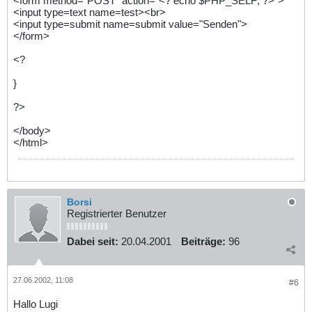
<form method="POST" action="<? echo $PHP_SELF; ?>">
<input type=text name=test><br>
<input type=submit name=submit value="Senden">
</form>
<?
}
?>
</body>
</html>
Borsi
Registrierter Benutzer
Dabei seit:
20.04.2001
Beiträge:
96
27.06.2002, 11:08
#6
Hallo Lugi