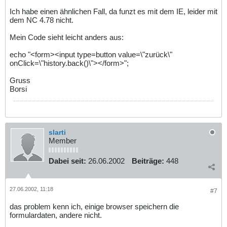
Ich habe einen ähnlichen Fall, da funzt es mit dem IE, leider mit
dem NC 4.78 nicht.
Mein Code sieht leicht anders aus:
echo "<form><input type=button value=\"zurück\"
onClick=\"history.back()\"></form>";
Gruss
Borsi
slarti
Member
Dabei seit:
26.06.2002
Beiträge:
448
27.06.2002, 11:18
#7
das problem kenn ich, einige browser speichern die
formulardaten, andere nicht.