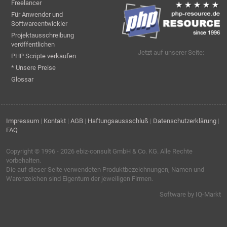
Freelancer
Für Anwender und
Softwareentwickler
Projektausschreibung
veröffentlichen
Jetzt auf unserer Seite:
PHP Scripte verkaufen
* Unsere Preise
Glossar
Impressum
|
Kontakt
|
AGB
|
Haftungsaussschluß
|
Datenschutzerklärung
|
FAQ
Copyright © 1996 - 2026
ebiz-consult GmbH & Co. KG
. Alle Rechte
vorbehalten.
Die auf dieser Seite verwendeten Produktbezeichnungen, Namen und
Warenzeichen sind Eigentum der jeweiligen Firmen.
Software by IQ-Markt