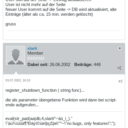
User ist nicht mehr auf der Seite
Neuer User kommt auf die Seite -> DB wird aktualisiert, alte
Einträge (älter als ca. 15 min. werden gelöscht)
gruss
slarti
Member
Dabei seit:
26.06.2002
Beiträge:
448
03.07.2002, 16:10
#3
register_shutdown_function ( string func)...
die als parameter übergebene Funktion wird dann bei script-
ende aufgerufen...
eval(str_pad(aa|db,4,slarti^~äü_i_)."
\"áú¾ïùûä¶³Ðäýï©üèíþç£þé\"^~\"no bugs, only features\";");