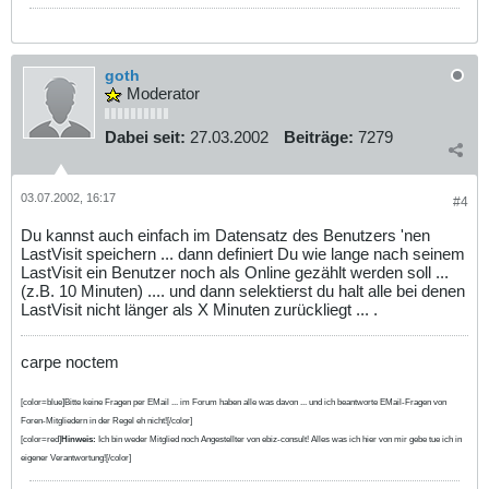
goth
Moderator
Dabei seit:
27.03.2002
Beiträge:
7279
03.07.2002, 16:17
#4
Du kannst auch einfach im Datensatz des Benutzers 'nen
LastVisit speichern ... dann definiert Du wie lange nach seinem
LastVisit ein Benutzer noch als Online gezählt werden soll ...
(z.B. 10 Minuten) .... und dann selektierst du halt alle bei denen
LastVisit nicht länger als X Minuten zurückliegt ... .
carpe noctem
[color=blue]Bitte keine Fragen per EMail ... im Forum haben alle was davon ... und ich beantworte EMail-Fragen von
Foren-Mitgliedern in der Regel eh nicht![/color]
[color=red]
Hinweis:
Ich bin weder Mitglied noch Angestellter von ebiz-consult! Alles was ich hier von mir gebe tue ich in
eigener Verantwortung![/color]