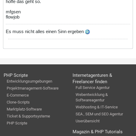
hoffe das geht so.
mfgsen
flowjob
Es muss nicht alles einen Sinn ergeben
PHP Scripte
Internetagenturen &
Entwicklungsumgebungen
Freelancer finden
Full Service Agentur
Projektmanagement-Software
Webentwicklung &
E-Commerce
Softwareagentur
Clone-Scripts
Webhosting & IT-Service
Marktplatz-Software
SEA , SEM und SEO Agentur
Ticket & Supportsysteme
Userübersicht
PHP Scripte
Magazin & PHP Tutorials