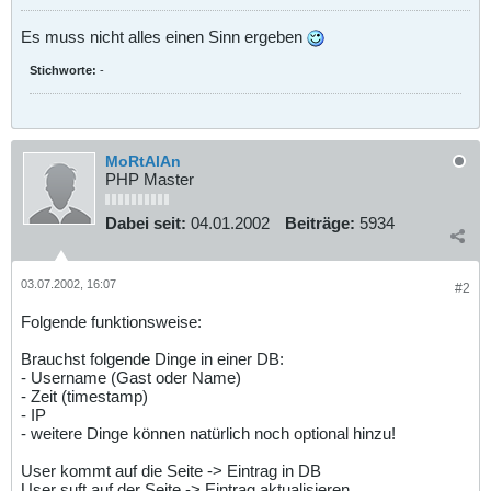
Es muss nicht alles einen Sinn ergeben
Stichworte:
-
MoRtAlAn
PHP Master
Dabei seit:
04.01.2002
Beiträge:
5934
03.07.2002, 16:07
#2
Folgende funktionsweise:
Brauchst folgende Dinge in einer DB:
- Username (Gast oder Name)
- Zeit (timestamp)
- IP
- weitere Dinge können natürlich noch optional hinzu!
User kommt auf die Seite -> Eintrag in DB
User suft auf der Seite -> Eintrag aktualisieren