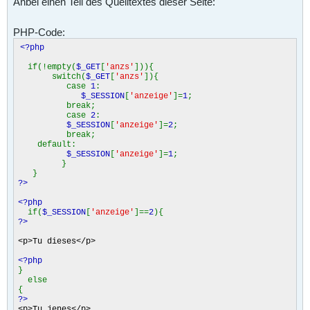
Anbei einen Teil des Quelltextes dieser Seite:
PHP-Code:
<?php
if(!empty(
$_GET
[
'anzs'
])){
switch(
$_GET
[
'anzs'
]){
case
1
:
$_SESSION
[
'anzeige'
]=
1
;
break;
case
2
:
$_SESSION
[
'anzeige'
]=
2
;
break;
default:
$_SESSION
[
'anzeige'
]=
1
;
}
}
?>
<?php
if(
$_SESSION
[
'anzeige'
]==
2
){
?>
<p>Tu dieses</p>
<?php
}
else
{
?>
<p>Tu jenes</p>