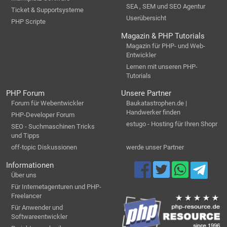
SEA , SEM und SEO Agentur
Ticket & Supportsysteme
Userübersicht
PHP Scripte
Magazin & PHP Tutorials
Magazin für PHP- und Web-
Entwickler
Lernen mit unseren PHP-
Tutorials
PHP Forum
Unsere Partner
Forum für Webentwickler
Baukatastrophen.de |
Handwerker finden
PHP-Developer Forum
estugo - Hosting für Ihren Shopr
SEO - Suchmaschinen Tricks
und Tipps
off-topic Diskussionen
werde unser Partner
Informationen
Über uns
Für Internetagenturen und PHP-
Freelancer
Für Anwender und
Softwareentwickler