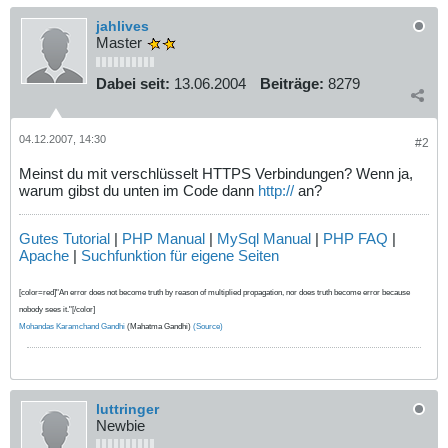
jahlives
Master
Dabei seit:
13.06.2004
Beiträge:
8279
04.12.2007, 14:30
#2
Meinst du mit verschlüsselt HTTPS Verbindungen? Wenn ja,
warum gibst du unten im Code dann
http://
an?
Gutes Tutorial
|
PHP Manual
|
MySql Manual
|
PHP FAQ
|
Apache
|
Suchfunktion für eigene Seiten
[color=red]"An error does not become truth by reason of multiplied propagation, nor does truth become error because
nobody sees it."[/color]
Mohandas Karamchand Gandhi
(Mahatma Gandhi)
(Source)
luttringer
Newbie