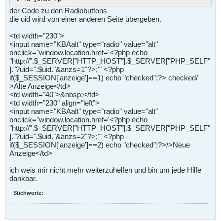
der Code zu den Radiobuttons
die uid wird von einer anderen Seite übergeben.
<td width="230">
<input name="KBAalt" type="radio" value="alt"
onclick="window.location.href='<?php echo
"http://".$_SERVER["HTTP_HOST"].$_SERVER["PHP_SELF"
]."?uid=".$uid."&anzs=1"?>;'" <?php
if($_SESSION['anzeige']==1) echo "checked";?> checked/
>Alte Anzeige</td>
<td width="40">&nbsp;</td>
<td width="230" align="left">
<input name="KBAalt" type="radio" value="alt"
onclick="window.location.href='<?php echo
"http://".$_SERVER["HTTP_HOST"].$_SERVER["PHP_SELF"
]."?uid=".$uid."&anzs=2"?>;'" <?php
if($_SESSION['anzeige']==2) echo "checked";?>/>Neue
Anzeige</td>
ich weis mir nicht mehr weiterzuhelfen und bin um jede Hilfe
dankbar.
Stichworte:
-