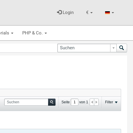
Login
€
rials
PHP & Co.
Seite
von
1
Filter