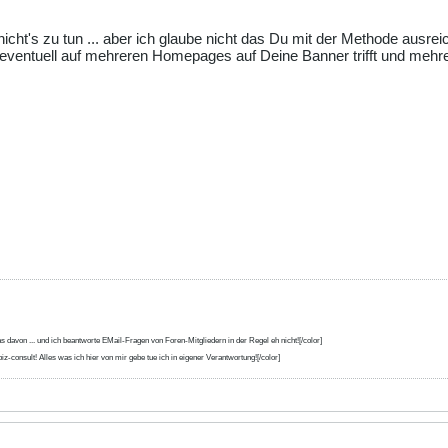
cht's zu tun ... aber ich glaube nicht das Du mit der Methode ausreic
eventuell auf mehreren Homepages auf Deine Banner trifft und mehrer
s davon ... und ich beantworte EMail-Fragen von Foren-Mitgliedern in der Regel eh nicht![/color]
iz-consult! Alles was ich hier von mir gebe tue ich in eigener Verantwortung![/color]