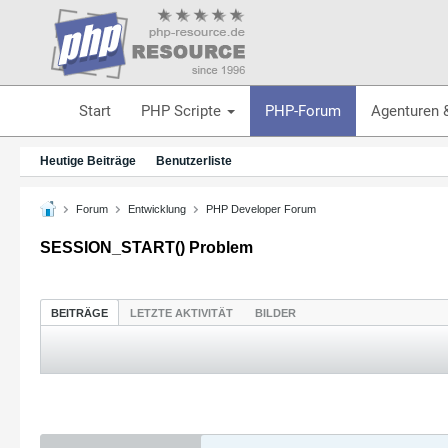
Start
PHP Scripte
PHP-Forum
Agenturen 
Heutige Beiträge
Benutzerliste
Forum
Entwicklung
PHP Developer Forum
SESSION_START() Problem
BEITRÄGE
LETZTE AKTIVITÄT
BILDER