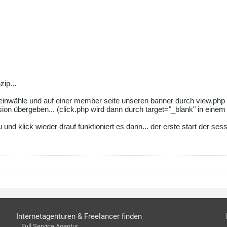
zip...
einwähle und auf einer member seite unseren banner durch view.php
ssion übergeben... (click.php wird dann durch target="_blank" in eine
nd klick wieder drauf funktioniert es dann... der erste start der sessio
Internetagenturen & Freelancer finden
Full Service Agentur