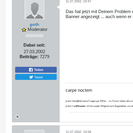
11.07.2002, 19:47
Das hat jetzt mit Deinem Problem ni
Banner angezeigt ... auch wenn er 
goth
Moderator
Dabei seit:
27.03.2002
Beiträge:
7279
Teilen
Tweet
carpe noctem
[color=blue]Bitte keine Fragen per EMail ... im Forum haben alle wa
[color=red]
Hinweis:
Ich bin weder Mitglied noch Angestellter von eb
11.07.2002, 19:58