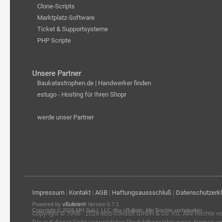
Clone-Scripts
Marktplatz-Software
Ticket & Supportsysteme
PHP Scripte
Unsere Partner
Baukatastrophen.de | Handwerker finden
estugo - Hosting für Ihren Shopr
werde unser Partner
Impressum
|
Kontakt
|
AGB
|
Haftungsaussschluß
|
Datenschutzerk
Powered by
vBulletin®
Version 5.7.1
Copyright © 2026 MH Sub I, LLC dba vBulletin. Alle Rechte vorbehalten.
Copyright © 1996 - 2026
ebiz-consult GmbH & Co. KG
. Alle Rechte v