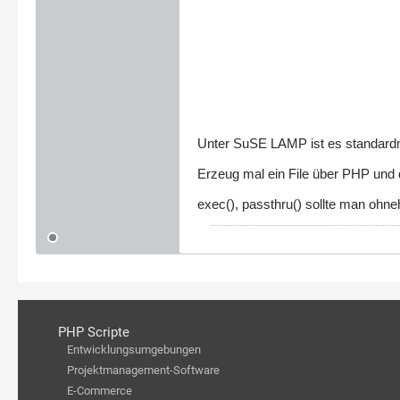
Unter SuSE LAMP ist es standar
Erzeug mal ein File über PHP und d
exec(), passthru() sollte man ohn
PHP Scripte
Entwicklungsumgebungen
Projektmanagement-Software
E-Commerce