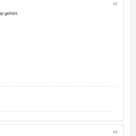
#2
hp gehört.
#3