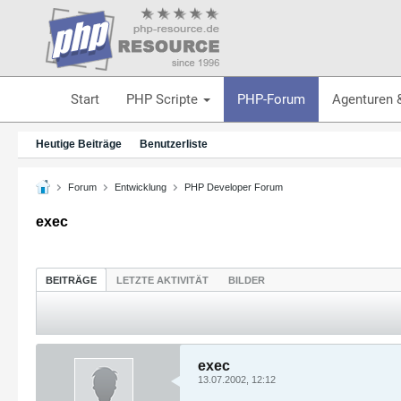
Start
PHP Scripte
PHP-Forum
Agenturen 
Heutige Beiträge
Benutzerliste
Forum
Entwicklung
PHP Developer Forum
exec
BEITRÄGE
LETZTE AKTIVITÄT
BILDER
exec
13.07.2002, 12:12