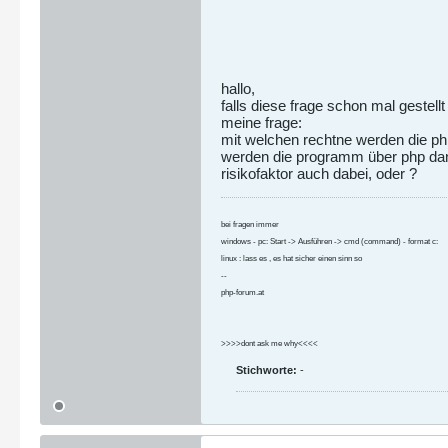
hallo,
falls diese frage schon mal gestell
meine frage:
mit welchen rechtne werden die php
werden die programm über php dann 
risikofaktor auch dabei, oder ?
bei fragen immer
windows - pc: Start -> Ausführen -> cmd (command) - format c:
linux : lass es , es hat sicher einen sinn so
--
php-forum.at
>>>>dont ask me why<<<<
Stichworte:
-