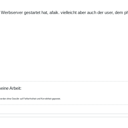
erbserver gestartet hat, afaik. vielleicht aber auch der user, dem p
eine Arbeit:
erden ohne Gewähr auf Fehlerfreiheit und Korrektheit gepostet.