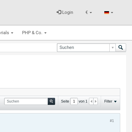
Login
€
rials
PHP & Co.
Seite
von
1
Filter
#1