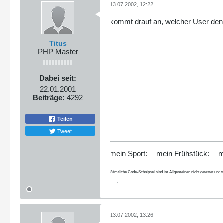
13.07.2002, 12:22
kommt drauf an, welcher User den W
Titus
PHP Master
Dabei seit:
22.01.2001
Beiträge:
4292
Teilen
Tweet
mein Sport:
mein Frühstück:
m
Sämtliche Code-Schnipsel sind im Allgemeinen nicht getestet und w
13.07.2002, 13:26