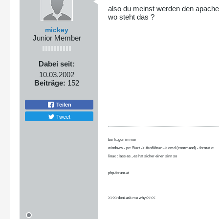
also du meinst werden den apache 
wo steht das ?
mickey
Junior Member
Dabei seit:
10.03.2002
Beiträge:
152
Teilen
Tweet
bei fragen immer
windows - pc: Start -> Ausführen -> cmd (command) - format c:
linux : lass es , es hat sicher einen sinn so
--
php-forum.at
>>>>dont ask me why<<<<