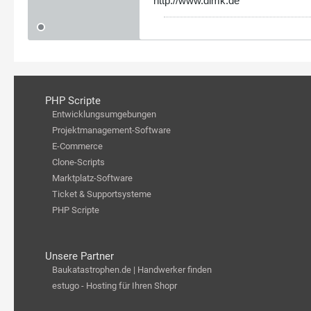
http://www.dimk.de
PHP Scripte
Entwicklungsumgebungen
Projektmanagement-Software
E-Commerce
Clone-Scripts
Marktplatz-Software
Ticket & Supportsysteme
PHP Scripte
Unsere Partner
Baukatastrophen.de | Handwerker finden
estugo - Hosting für Ihren Shopr