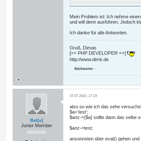
---------------------------------------------
Mein Problem ist: Ich nehme einen
und will denn ausführen. Jedoch kla
Ich danke für alle Antworten.
Gruß, Dimas
[>> PHP DEVELOPER <<]
http://www.dimk.de
Stichworte:
-
15.07.2002, 17:19
also so wie ich das sehe versuchst
$a='test';
$anz->{$a} sollte dann das selbe s
Bat[e]
Junior Member
$anz->test;
ansonnsten über eval() gehen und