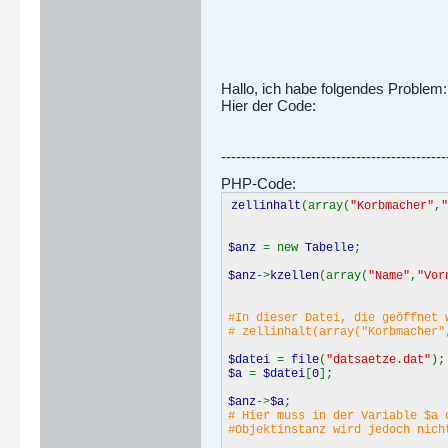
Hallo, ich habe folgendes Problem:
Hier der Code:
---------------------------------------------
PHP-Code:
zellinhalt
(array(
"Korbmacher"
,
"
$anz
= new
Tabelle
$anz
->
kzellen
(array(
"Name"
,
"Vor
#In dieser Datei, die geöffnet 
# zellinhalt(array("Korbmacher"
$datei
=
file
(
"datsaetze.dat"
);
$a
=
$datei
[
0
];
$anz
->
$a
;
# Hier muss in der Variable $a
#Objektinstanz wird jedoch nic