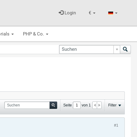
Login
€
rials
PHP & Co.
Seite
von
1
Filter
#1