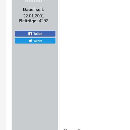
Dabei seit:
22.01.2001
Beiträge:
4292
Teilen
Tweet