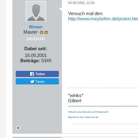
04.08.2002, 11:55
Versuch mal den:
http://www.meybohm.de/proton.ht
Wotan
Master
Dabei seit:
16.09.2001
Beiträge:
5349
Teilen
Tweet
*winks*
Gilbert
---------------------------------------------
Hilfe für eine Vielzahl von Problemen!!!
http://www.1st-rootserver.de/