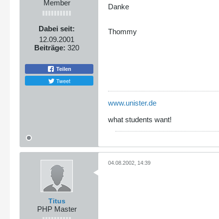
Member
Danke
Dabei seit:
Thommy
12.09.2001
Beiträge:
320
Teilen
Tweet
www.unister.de
what students want!
04.08.2002, 14:39
Titus
PHP Master