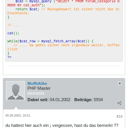
$cat
=
mysql_query
(
"SELECT * FROM forum_categorie O
RDER BY cat_auth"
);
return
$cat
;
// Rückgabewert ist sicher nicht das Sc
hlechteste.
}
// ...
cat
();
while(
$cat_row
=
mysql_fetch_array
(
$cat
)) {
// .... da gehts sicher noch irgendwie weiter, hoffen
tlich
}
?>
MoRtAlAn
PHP Master
Dabei seit:
04.01.2002
Beiträge:
5934
05.08.2002, 16:51
#10
du hattest hier auch ein
;
vergessen, hast du das bemerkt ??