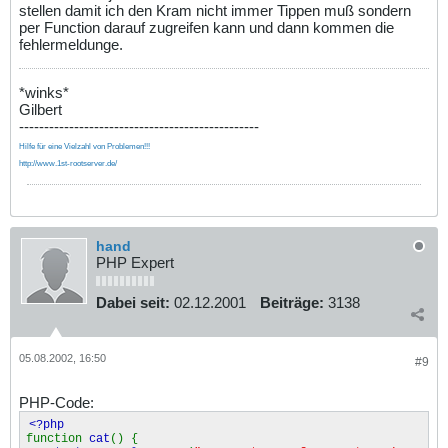
stellen damit ich den Kram nicht immer Tippen muß sondern
per Function darauf zugreifen kann und dann kommen die
fehlermeldunge.
*winks*
Gilbert
------------------------------------------------
Hilfe für eine Vielzahl von Problemen!!!
http://www.1st-rootserver.de/
hand
PHP Expert
Dabei seit:
02.12.2001
Beiträge:
3138
05.08.2002, 16:50
#9
PHP-Code:
<?php
function
cat
() {