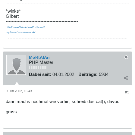
*winks*
Gilbert
------------------------------------------------
Hilfe für eine Vielzahl von Problemen!!!
http://www.1st-rootserver.de/
MoRtAlAn
PHP Master
Dabei seit:
04.01.2002
Beiträge:
5934
05.08.2002, 16:43
#5
dann machs nochmal wie vorhin, schreib das cat(); davor.
gruss