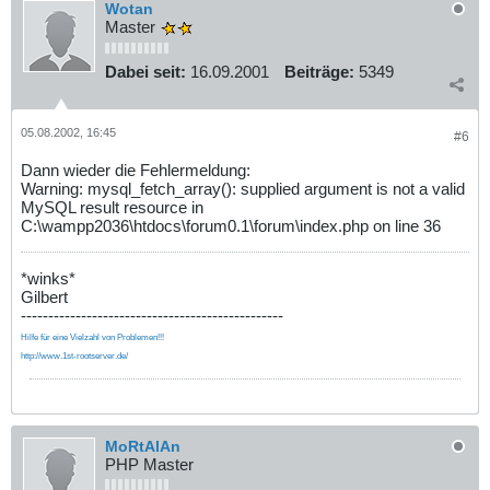
Wotan
Master
Dabei seit:
16.09.2001
Beiträge:
5349
05.08.2002, 16:45
#6
Dann wieder die Fehlermeldung:
Warning: mysql_fetch_array(): supplied argument is not a valid
MySQL result resource in
C:\wampp2036\htdocs\forum0.1\forum\index.php on line 36
*winks*
Gilbert
------------------------------------------------
Hilfe für eine Vielzahl von Problemen!!!
http://www.1st-rootserver.de/
MoRtAlAn
PHP Master