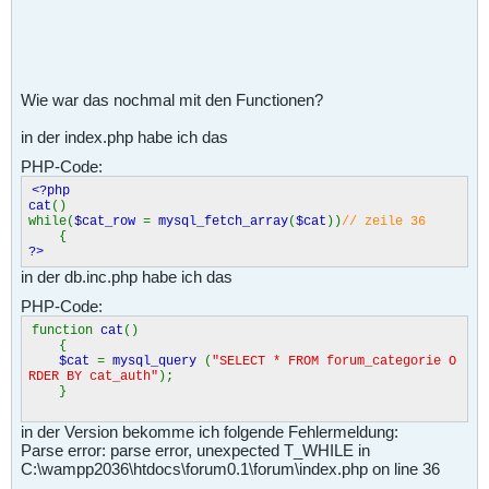
Wie war das nochmal mit den Functionen?
in der index.php habe ich das
PHP-Code:
<?php
cat
()
while(
$cat_row
=
mysql_fetch_array
(
$cat
))
// zeile 36
{
?>
in der db.inc.php habe ich das
PHP-Code:
function
cat
()
{
$cat
=
mysql_query
(
"SELECT * FROM forum_categorie O
RDER BY cat_auth"
);
}
in der Version bekomme ich folgende Fehlermeldung:
Parse error: parse error, unexpected T_WHILE in
C:\wampp2036\htdocs\forum0.1\forum\index.php on line 36