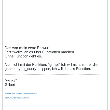
Das war mein erste Entwurf.
Jetzt wollte ich es über Functionen machen.
Ohne Function geht es.
Nur nicht mit der Funktion. *grmpf* Ich will nicht immer die
ganze mysql_query`s tippen, ich will das als Function.
*winks*
Gilbert
------------------------------------------------
Hilfe für eine Vielzahl von Problemen!!!
http://www.1st-rootserver.de/