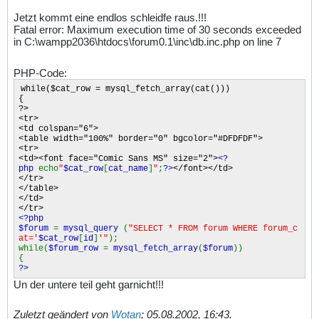
Jetzt kommt eine endlos schleidfe raus.!!!
Fatal error: Maximum execution time of 30 seconds exceeded
in C:\wampp2036\htdocs\forum0.1\inc\db.inc.php on line 7
PHP-Code:
while($cat_row = mysql_fetch_array(cat()))
{
?>
<tr>
<td colspan="6">
<table width="100%" border="0" bgcolor="#DFDFDF">
<tr>
<td><font face="Comic Sans MS" size="2">
<?
php
echo
"
$cat_row
[
cat_name
]
"
;
?>
</font></td>
</tr>
</table>
</td>
</tr>
<?php
$forum
=
mysql_query
(
"SELECT * FROM forum WHERE forum_c
at='
$cat_row
[
id
]
'"
);
while(
$forum_row
=
mysql_fetch_array
(
$forum
))
{
?>
Un der untere teil geht garnicht!!!
Zuletzt geändert von
Wotan
;
05.08.2002, 16:43
.