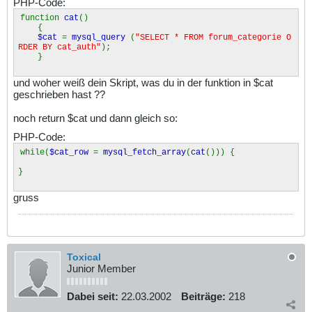
PHP-Code:
function
cat
()
{
$cat
=
mysql_query
(
"SELECT * FROM forum_categorie O
RDER BY cat_auth"
);
}
und woher weiß dein Skript, was du in der funktion in $cat
geschrieben hast ??
noch return $cat und dann gleich so:
PHP-Code:
while(
$cat_row
=
mysql_fetch_array
(
cat
())) {
}
gruss
Toxical
Junior Member
Dabei seit:
22.03.2002
Beiträge:
218