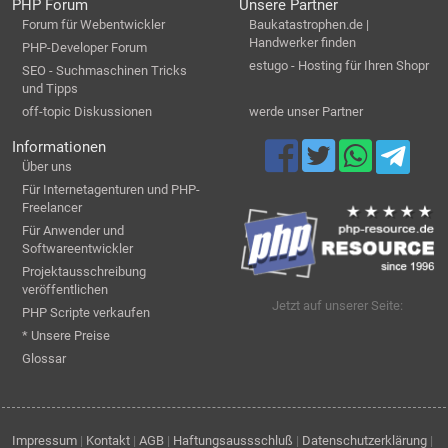
PHP Forum
Unsere Partner
Forum für Webentwickler
Baukatastrophen.de |
Handwerker finden
PHP-Developer Forum
estugo - Hosting für Ihren Shopr
SEO - Suchmaschinen Tricks
und Tipps
off-topic Diskussionen
werde unser Partner
Informationen
Über uns
Für Internetagenturen und PHP-
Freelancer
Für Anwender und
Softwareentwickler
Projektausschreibung
veröffentlichen
Jetzt auf unserer Seite:
PHP Scripte verkaufen
* Unsere Preise
Glossar
Impressum
|
Kontakt
|
AGB
|
Haftungsaussschluß
|
Datenschutzerklärung
|