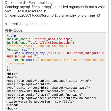
Da kommt die Fehlermeldung:
Warning: mysql_fetch_array(): supplied argument is not a valid
MySQL result resource in
C:\wampp2036\htdocs\forum0.1\forum\index.php on line 40
hier mal das ganze script:
PHP-Code:
<?php
include_once(
"../inc/db_data.inc.php"
);
include_once(
"../inc/function.inc.php"
);
//include_once("../inc/db.inc.php");
function
cat
() {
$cat
=
mysql_query
(
"SELECT * FROM forum_categorie O
RDER BY cat_auth"
);
return
$cat
;
// Rückgabewert ist sicher nicht das Sc
hlechteste.
}
?>
<html>
<head>
<meta http-equiv="Content-Language" content="de">
<meta http-equiv="Content-
Type" content="text/html; charset=windows-1252">
<meta name="GENERATOR" content="PFE 32">
<meta http-equiv="pragma" content="no-cache">
<meta http-equiv="cache-control" content="no-cache">
<title>Forum by Webdesign - CCT</title>
</head>
<body>