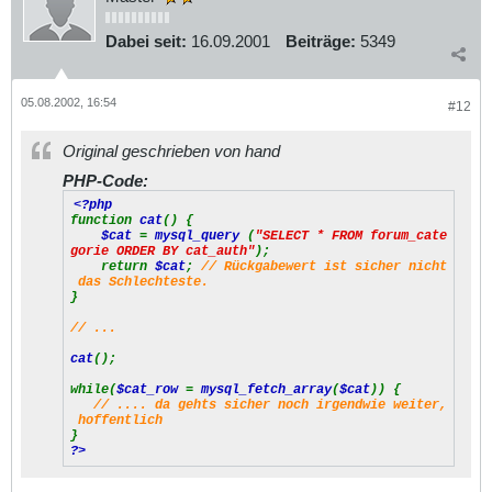
Dabei seit:
16.09.2001
Beiträge:
5349
05.08.2002, 16:54
#12
Original geschrieben von hand
PHP-Code:
<?php
function
cat
() {
$cat
=
mysql_query
(
"SELECT * FROM forum_cate
gorie ORDER BY cat_auth"
);
return
$cat
;
// Rückgabewert ist sicher nicht
das Schlechteste.
}
// ...
cat
();
while(
$cat_row
=
mysql_fetch_array
(
$cat
)) {
// .... da gehts sicher noch irgendwie weiter,
hoffentlich
}
?>