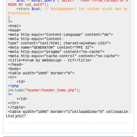
$cat
=
mysql_query
(
"SELECT * FROM forum_categorie O
</td>
RDER BY cat_auth"
);
</tr>
return
$cat
;
// Rückgabewert ist sicher nicht das Sc
<?php
hlechteste.
}
}
}
?>
?>
<html>
</table>
<head>
</body>
<meta http-equiv="Content-Language" content="de">
</html>
<meta http-equiv="Content-
Type" content="text/html; charset=windows-1252">
<meta name="GENERATOR" content="PFE 32">
<meta http-equiv="pragma" content="no-cache">
<meta http-equiv="cache-control" content="no-cache">
<title>Forum by Webdesign - CCT</title>
</head>
<body>
<table width="100%" border="0">
<tr>
<td>
<?php
include(
"header/header_home.php"
);
?>
</td>
</tr>
</table>
<table width="100%" border="1"cellpadding="0" cellspacin
Und jetzt?
g="0">
<tr>
<td width="5%" bgcolor="#DFDFDA">&nbsp;</td>
<td width="65%" bgcolor="#DFDFDA">
<font face="Comic Sans MS" size="2">Forum</font></td>