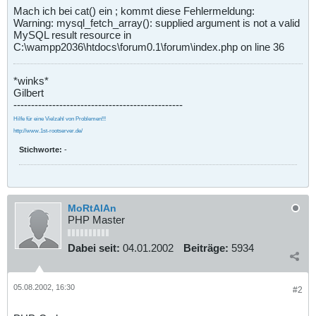
Mach ich bei cat() ein ; kommt diese Fehlermeldung:
Warning: mysql_fetch_array(): supplied argument is not a valid
MySQL result resource in
C:\wampp2036\htdocs\forum0.1\forum\index.php on line 36
*winks*
Gilbert
------------------------------------------------
Hilfe für eine Vielzahl von Problemen!!!
http://www.1st-rootserver.de/
Stichworte:
-
MoRtAlAn
PHP Master
Dabei seit:
04.01.2002
Beiträge:
5934
05.08.2002, 16:30
#2