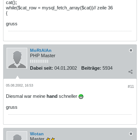
cat()
;
while($cat_row = mysql_fetch_array($cat))// zeile 36
{
gruss
MoRtAlAn
PHP Master
Dabei seit:
04.01.2002
Beiträge:
5934
05.08.2002, 16:53
#11
Diesmal war meine
hand
schneller
gruss
Wotan
Master