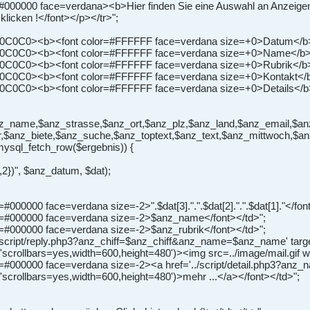
=#000000 face=verdana><b>Hier finden Sie eine Auswahl an Anzeigen
 klicken !</font></p></tr>";
#C0C0C0><b><font color=#FFFFFF face=verdana size=+0>Datum</b>
#C0C0C0><b><font color=#FFFFFF face=verdana size=+0>Name</b><
#C0C0C0><b><font color=#FFFFFF face=verdana size=+0>Rubrik</b>
#C0C0C0><b><font color=#FFFFFF face=verdana size=+0>Kontakt</b
#C0C0C0><b><font color=#FFFFFF face=verdana size=+0>Details</b>
anz_name,$anz_strasse,$anz_ort,$anz_plz,$anz_land,$anz_email,$a
r,$anz_biete,$anz_suche,$anz_toptext,$anz_text,$anz_mittwoch,$an
mysql_fetch_row($ergebnis)) {
{1,2})", $anz_datum, $dat);
#000000 face=verdana size=-2>".$dat[3].".".$dat[2].".".$dat[1]."</fon
or=#000000 face=verdana size=-2>$anz_name</font></td>";
r=#000000 face=verdana size=-2>$anz_rubrik</font></td>";
./script/reply.php3?anz_chiff=$anz_chiff&anz_name=$anz_name' targe
'scrollbars=yes,width=600,height=480')><img src=../image/mail.gif 
r=#000000 face=verdana size=-2><a href='../script/detail.php3?anz
'scrollbars=yes,width=600,height=480')>mehr ...</a></font></td>";