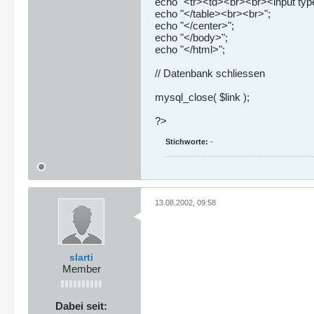
echo "<tr><td><br><br><input type
echo "</table><br><br>";
echo "</center>";
echo "</body>";
echo "</html>";
// Datenbank schliessen
mysql_close( $link );
?>
Stichworte:
-
13.08.2002, 09:58
slarti
Member
Dabei seit: