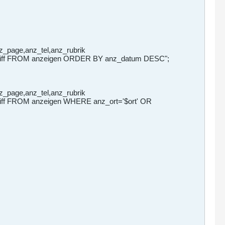
_page,anz_tel,anz_rubrik
z_chiff FROM anzeigen ORDER BY anz_datum DESC";
_page,anz_tel,anz_rubrik
chiff FROM anzeigen WHERE anz_ort='$ort' OR