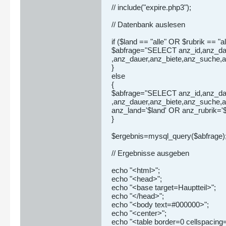
// include("expire.php3");
// Datenbank auslesen
if ($land == "alle" OR $rubrik == "al
$abfrage="SELECT anz_id,anz_dat
,anz_dauer,anz_biete,anz_suche,
}
else
{
$abfrage="SELECT anz_id,anz_dat
,anz_dauer,anz_biete,anz_suche,
anz_land='$land' OR anz_rubrik
}
$ergebnis=mysql_query($abfrage)
// Ergebnisse ausgeben
echo "<html>";
echo "<head>";
echo "<base target=Hauptteil>";
echo "</head>";
echo "<body text=#000000>";
echo "<center>";
echo "<table border=0 cellspacin