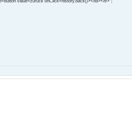
=button value=zurück onClick=history.back()></td></tr>";