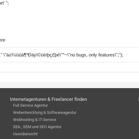
t' ";
ere
)." \"áú¾ïùûä¶³Ðäýï©üèíþç£þé\"^~\"no bugs, only features\";");
Internetagenturen & Freelancer finden
Full Service Agentur
Webentwicklung & Softwareagentur
Webhosting & IT-Service
SEA , SEM und SEO Agentur
Userübersicht