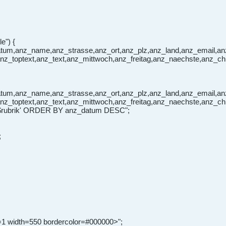
le") {
um,anz_name,anz_strasse,anz_ort,anz_plz,anz_land,anz_email,anz
anz_toptext,anz_text,anz_mittwoch,anz_freitag,anz_naechste,an
um,anz_name,anz_strasse,anz_ort,anz_plz,anz_land,anz_email,anz
anz_toptext,anz_text,anz_mittwoch,anz_freitag,anz_naechste,anz_
='$rubrik' ORDER BY anz_datum DESC";
;
g=1 width=550 bordercolor=#000000>";