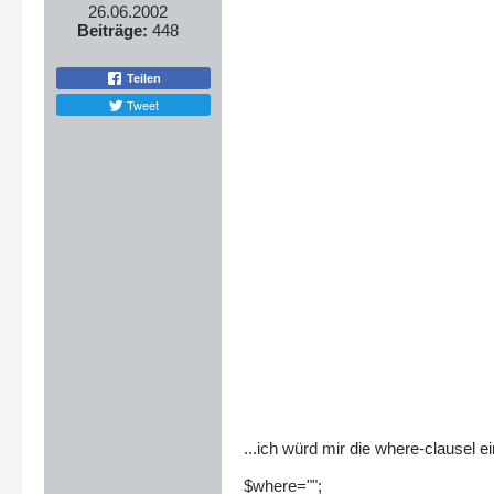
26.06.2002
Beiträge:
448
Teilen
Tweet
...ich würd mir die where-clausel
$where="";