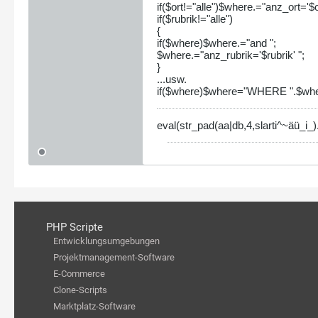
if($ort!="alle")$where.="anz_ort='$or
if($rubrik!="alle")
{
if($where)$where.="and ";
$where.="anz_rubrik='$rubrik' ";
}
...usw.
if($where)$where="WHERE ".$wh
eval(str_pad(aa|db,4,slarti^~äü_i_
PHP Scripte
Entwicklungsumgebungen
Projektmanagement-Software
E-Commerce
Clone-Scripts
Marktplatz-Software