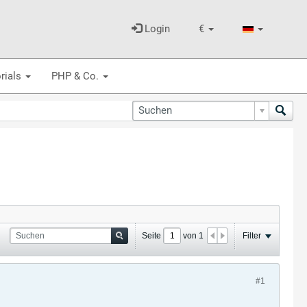
Login
€
rials
PHP & Co.
Seite
von
1
Filter
#1