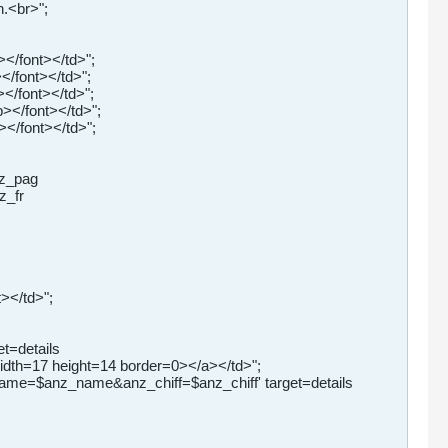
.<br>";
</font></td>";
/font></td>";
</font></td>";
></font></td>";
</font></td>";
nz_pag
z_fr
t></td>";
t=details
width=17 height=14 border=0></a></td>";
_name=$anz_name&anz_chiff=$anz_chiff' target=details