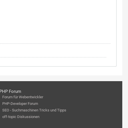
PHP Forum
Forum für Webentwickler
PHP-Developer Forum
SEO - Suchmaschinen Tricks und Tipps
off-topic Diskussionen