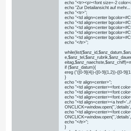
echo "<tr><p><font size=-2 color
echo "Zur Detailansicht auf mehr...
echo "<tr>";
echo "<td align=center bgcolor=
echo "<td align=center bgcolor=
echo "<td align=center bgcolor=
echo "<td align=center bgcolor=
echo "<td align=center bgcolor=
echo "</tr>";
while(list($anz_id,$anz_datum,$
e,$anz_tel,$anz_rubrik,$anz_daue
eitag,$anz_naechste,$anz_chiff)=
if ($anz_datum){
ereg ("([0-9]{4})-([0-9]{1,2})-([0-9]
}
echo "<tr align=center>";
echo "<td align=center><font color=
echo "<td align=center><font col
echo "<td align=center><font colo
echo "<td align=center><a href='.
ONCLICK=window.open('','details',
echo "<td align=center><font colo
ONCLICK=window.open('','details',
echo "</tr>";
}