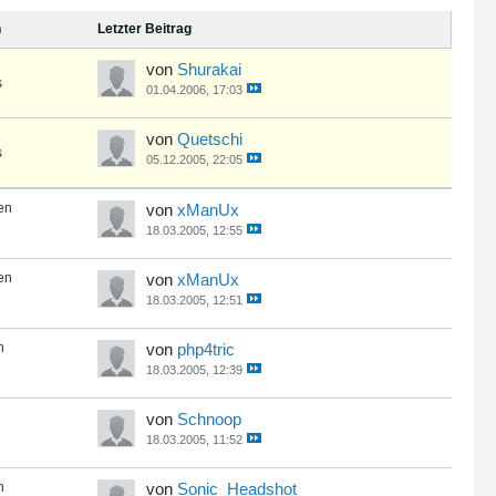
n
Letzter Beitrag
von
Shurakai
s
01.04.2006, 17:03
von
Quetschi
s
05.12.2005, 22:05
en
von
xManUx
18.03.2005, 12:55
en
von
xManUx
18.03.2005, 12:51
n
von
php4tric
18.03.2005, 12:39
von
Schnoop
18.03.2005, 11:52
n
von
Sonic_Headshot