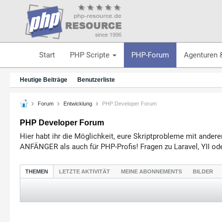
Start
PHP Scripte
PHP-Forum
Agenturen 
Heutige Beiträge
Benutzerliste
Forum
Entwicklung
PHP Developer Forum
PHP Developer Forum
Hier habt ihr die Möglichkeit, eure Skriptprobleme mit ande
ANFÄNGER als auch für PHP-Profis! Fragen zu Laravel, YII 
THEMEN
LETZTE AKTIVITÄT
MEINE ABONNEMENTS
BILDER