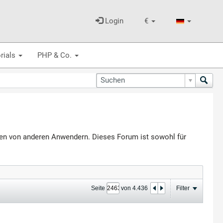
Login
€
rials
PHP & Co.
agen von anderen Anwendern. Dieses Forum ist sowohl für
Seite
von
4.436
Filter