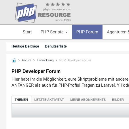
Start
PHP Scripte
PHP-Forum
Agenturen 
Heutige Beiträge
Benutzerliste
Forum
Entwicklung
PHP Developer Forum
PHP Developer Forum
Hier habt ihr die Möglichkeit, eure Skriptprobleme mit ande
ANFÄNGER als auch für PHP-Profis! Fragen zu Laravel, YII 
THEMEN
LETZTE AKTIVITÄT
MEINE ABONNEMENTS
BILDER