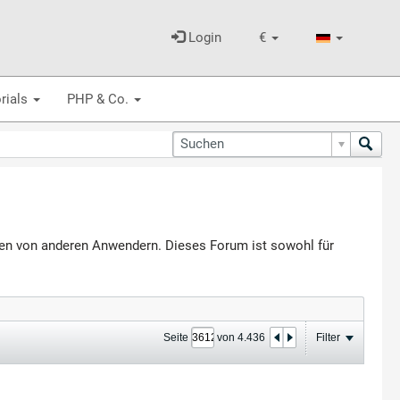
Login
€
rials
PHP & Co.
agen von anderen Anwendern. Dieses Forum ist sowohl für
Seite
von
4.436
Filter