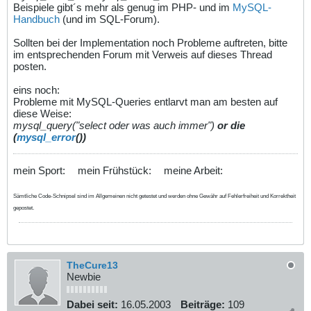
Beispiele gibt´s mehr als genug im PHP- und im
MySQL-
Handbuch
(und im SQL-Forum).
Sollten bei der Implementation noch Probleme auftreten, bitte
im entsprechenden Forum mit Verweis auf dieses Thread
posten.
eins noch:
Probleme mit MySQL-Queries entlarvt man am besten auf
diese Weise:
mysql_query("select oder was auch immer")
or die
(
mysql_error
())
mein Sport:
mein Frühstück:
meine Arbeit:
Sämtliche Code-Schnipsel sind im Allgemeinen nicht getestet und werden ohne Gewähr auf Fehlerfreiheit und Korrektheit
gepostet.
TheCure13
Newbie
Dabei seit:
16.05.2003
Beiträge:
109