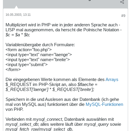
16.05.2003, 13:11
#9
Multipliziert wird in PHP wie in jeder anderen Sprache auch -
LISP mal ausgenommen, da herscht die Polnische Notation -
$c = $a * $b;
Variablenübergabe durch Formulare:
<form action="foo.php">
<input type="text" name="laenge">
<input type="text" name="breite">
<input type="submit">
</form>
Die eingegebenen Werte kommen als Elemente des
Arrays
$_REQUEST im PHP-Skript an, also
$flaeche =
$_REQUEST['laenge'] * $_REQUEST['breite'];
Speichern in die und Auslesen aus der Datenbank (ich gehe
mal von MySQL aus) funktioniert über die
MySQL-Funktionen
von PHP.
Verbinden mit
mysql_connect
, Datenbank auswählen mit
mysql_select_db
; alles weitere läuft über
mysql_query
sowie
mysql_fetch_row
/
mysql_select_db
.