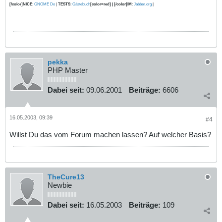
[/color]NICE
:
GNOME Do
|
TESTS
:
Gästebuch
[color=red] | [/color]IM
:
Jabber.org
|
pekka
PHP Master
Dabei seit:
09.06.2001
Beiträge:
6606
16.05.2003, 09:39
#4
Willst Du das vom Forum machen lassen? Auf welcher Basis?
TheCure13
Newbie
Dabei seit:
16.05.2003
Beiträge:
109