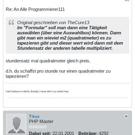
Re: An Alle Programmierer111
Original geschrieben von TheCure13
Im "Formular" soll man dann eine Tätigkeit
auswählen (über eine Auswahlbox) können. Dann
gibt man ein wieviel m2 (quadratmeter) es zu
tapezieren gibt und dieser wert wird dann mit dem
Stundensatz der anderen tabelle multipliziert.
stundensatz mal quadratmeter gleich preis.
d.h. du schaffst pro stunde nur einen quadratmeter zu
tapezieren?
I don't believe in rebirth. Actually, I never did in my whole lives.
Titus
PHP Master
Dabei seit:
22.01.2001
Beiträge:
4292