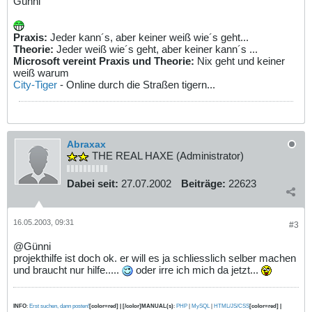
Günni
Praxis:
Jeder kann´s, aber keiner weiß wie´s geht...
Theorie:
Jeder weiß wie´s geht, aber keiner kann´s ...
Microsoft vereint Praxis und Theorie:
Nix geht und keiner
weiß warum
City-Tiger
- Online durch die Straßen tigern...
Abraxax
THE REAL HAXE (Administrator)
Dabei seit:
27.07.2002
Beiträge:
22623
16.05.2003, 09:31
#3
@Günni
projekthilfe ist doch ok. er will es ja schliesslich selber machen
und braucht nur hilfe.....
oder irre ich mich da jetzt...
INFO
:
Erst suchen, dann posten!
[color=red] | [/color]MANUAL(s)
:
PHP
|
MySQL
|
HTML/JS/CSS
[color=red] |