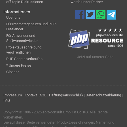
off-topic Diskussionen
werde unser Partner
Informationen
Über uns
Für Internetagenturen und PHP-
Freelancer
Für Anwender und
Softwareentwickler
Projektausschreibung
veröffentlichen
Jetzt auf unserer Seite:
PHP Scripte verkaufen
* Unsere Preise
Glossar
Impressum
|
Kontakt
|
AGB
|
Haftungsaussschluß
|
Datenschutzerklärung
|
FAQ
Copyright © 1996 - 2026
ebiz-consult GmbH & Co. KG
. Alle Rechte
vorbehalten.
Die auf dieser Seite verwendeten Produktbezeichnungen, Namen und