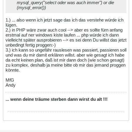
mysql_query("select oder was auch immer") or die
(mysql_error())
1.) ... also wenn ich jetzt sage das ich das verstehe würde ich
lügen.
2.) in PHP wäre zwar auch cool --> aber es sollte fürn anfang
erstmal auf ner windows kiste laufen ... php würde ich dann
vielleicht später ausprobieren --> es sei denn Du willst das jetzt
unbedingt fertig proggen:-)
3.) ich kann so ungefähr rauslesen was passiert, passieren soll
und was du mir damit erklären willst. aber wie gesagt ich habe
da echt keinen plan, daß ist mir dann doch (wie schon gesagt)
zu komplex. deshalb ja meine bitte ob mir das jemand proggen
könnte.
MfG
Andy
... wenn deine träume sterben dann wirst du alt !!!