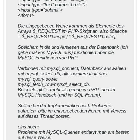
<input type="text" name="breite">
<input type="submit">
</form>
Die eingegebenen Werte kommen als Elemente des
Arrays $_REQUEST im PHP-Skript an, also $flaeche
= $_REQUEST['laenge'] * $_REQUEST['breite'];
Speichern in die und Auslesen aus der Datenbank (ich
gehe mal von MySQL aus) funktioniert über die
MySQL-Funktionen von PHP.
Verbinden mit mysql_connect, Datenbank auswählen
mit mysql_select_db; alles weitere läuft über
mysql_query sowie
mysql_fetch_row/mysql_select_db.
Beispiele gibt´s mehr als genug im PHP- und im
MySQL-Handbuch (und im SQL-Forum).
Sollten bei der Implementation noch Probleme
auftreten, bitte im entsprechenden Forum mit Verweis
auf dieses Thread posten.
eins noch:
Probleme mit MySQL-Queries entlarvt man am besten
auf diese Weise: