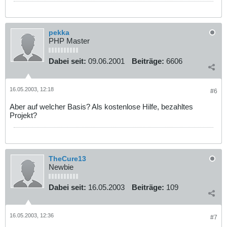
pekka
PHP Master
Dabei seit:
09.06.2001
Beiträge:
6606
16.05.2003, 12:18
#6
Aber auf welcher Basis? Als kostenlose Hilfe, bezahltes
Projekt?
TheCure13
Newbie
Dabei seit:
16.05.2003
Beiträge:
109
16.05.2003, 12:36
#7