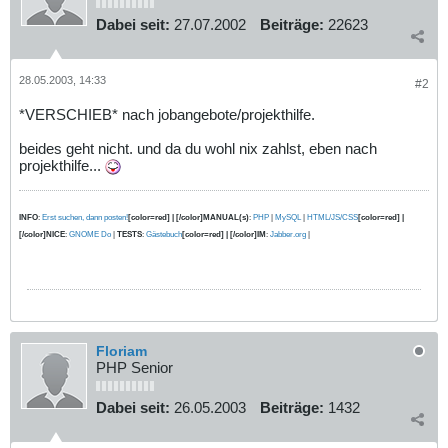
Dabei seit:
27.07.2002
Beiträge:
22623
28.05.2003, 14:33
#2
*VERSCHIEB* nach jobangebote/projekthilfe.
beides geht nicht. und da du wohl nix zahlst, eben nach
projekthilfe...
INFO
:
Erst suchen, dann posten!
[color=red] | [/color]MANUAL(s)
:
PHP
|
MySQL
|
HTML/JS/CSS
[color=red] |
[/color]NICE
:
GNOME Do
|
TESTS
:
Gästebuch
[color=red] | [/color]IM
:
Jabber.org
|
Floriam
PHP Senior
Dabei seit:
26.05.2003
Beiträge:
1432