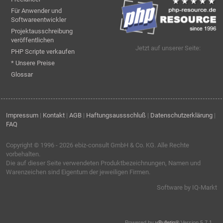
Für Anwender und
Softwareentwickler
Projektausschreibung
veröffentlichen
Jetzt auf unserer Seite:
PHP Scripte verkaufen
* Unsere Preise
Glossar
Impressum
|
Kontakt
|
AGB
|
Haftungsaussschluß
|
Datenschutzerklärung
|
FAQ
Copyright © 1996 - 2026
ebiz-consult GmbH & Co. KG
. Alle Rechte
vorbehalten.
Die auf dieser Seite verwendeten Produktbezeichnungen, Namen und
Warenzeichen sind Eigentum der jeweiligen Firmen.
Software by IQ-Markt
Powered by
vBulletin®
Version 5.7.1