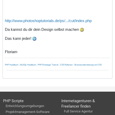
http://www.photoshoptutorials.de/ps/.../cut/index.php
Da kannst du dir dein Design selbst machen
Das kann jeder!
Floriam
PHP Handbuch
-
MySQL Handbuch
-
PHP Einsteiger Tutorial
-
CSS Referenz
-
Browserunterstützung von CSS
PHP Scripte
Internetagenturen &
Entwicklungsumgebungen
Freelancer finden
Full Service Agentur
Projektmanagement-Software