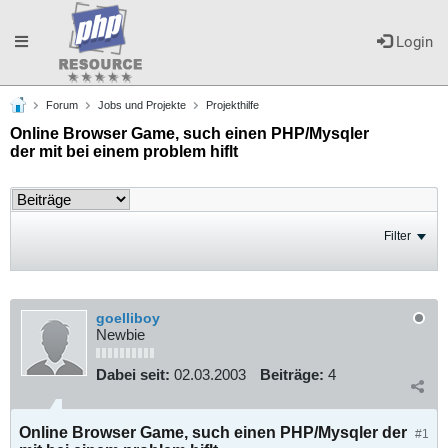
Toggle
Login
Forum
Jobs und Projekte
Projekthilfe
navigation
Online Browser Game, such einen PHP/Mysqler
der mit bei einem problem hiflt
Filter
goelliboy
Newbie
Dabei seit:
02.03.2003
Beiträge:
4
Online Browser Game, such einen PHP/Mysqler der
#1