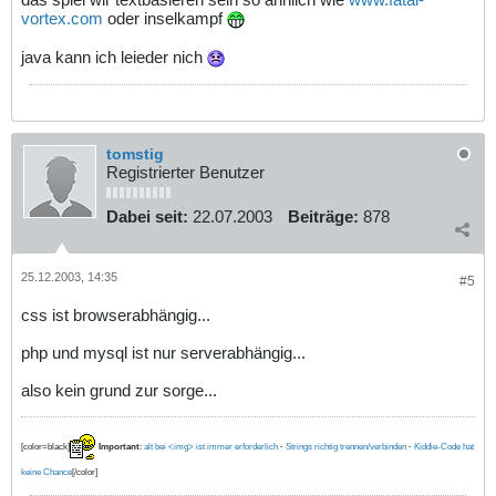
vortex.com
oder inselkampf
java kann ich leieder nich
tomstig
Registrierter Benutzer
Dabei seit:
22.07.2003
Beiträge:
878
25.12.2003, 14:35
#5
css ist browserabhängig...
php und mysql ist nur serverabhängig...
also kein grund zur sorge...
[color=black]
Important
:
alt bei <img> ist immer erforderlich
·
Strings richtig trennen/verbinden
·
Kiddie-Code hat
keine Chance
[/color]