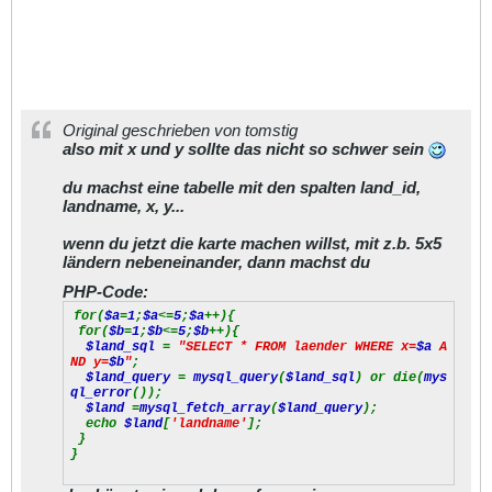
Original geschrieben von tomstig
also mit x und y sollte das nicht so schwer sein
du machst eine tabelle mit den spalten land_id,
landname, x, y...
wenn du jetzt die karte machen willst, mit z.b. 5x5
ländern nebeneinander, dann machst du
PHP-Code:
for(
$a
=
1
;
$a
<=
5
;
$a
++){
for(
$b
=
1
;
$b
<=
5
;
$b
++){
$land_sql
=
"SELECT * FROM laender WHERE x=
$a
A
ND y=
$b
"
;
$land_query
=
mysql_query
(
$land_sql
) or die(
mys
ql_error
());
$land
=
mysql_fetch_array
(
$land_query
);
echo
$land
[
'landname'
];
}
}