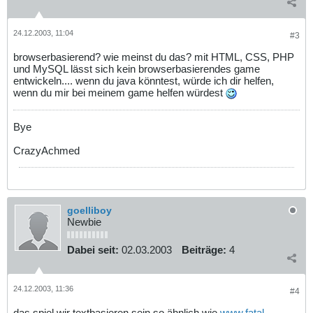
24.12.2003, 11:04
#3
browserbasierend? wie meinst du das? mit HTML, CSS, PHP
und MySQL lässt sich kein browserbasierendes game
entwickeln.... wenn du java könntest, würde ich dir helfen,
wenn du mir bei meinem game helfen würdest
Bye
CrazyAchmed
goelliboy
Newbie
Dabei seit:
02.03.2003
Beiträge:
4
24.12.2003, 11:36
#4
das spiel wir textbasieren sein so ähnlich wie
www.fatal-