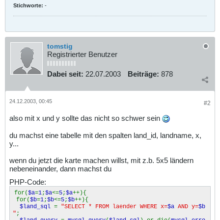
Stichworte:
-
tomstig
Registrierter Benutzer
Dabei seit:
22.07.2003
Beiträge:
878
24.12.2003, 00:45
#2
also mit x und y sollte das nicht so schwer sein
du machst eine tabelle mit den spalten land_id, landname, x,
y...
wenn du jetzt die karte machen willst, mit z.b. 5x5 ländern
nebeneinander, dann machst du
PHP-Code:
for(
$a
=
1
;
$a
<=
5
;
$a
++){
for(
$b
=
1
;
$b
<=
5
;
$b
++){
$land_sql
=
"SELECT * FROM laender WHERE x=
$a
AND y=
$b
"
;