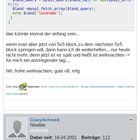
$land_query
=
mysql_query
(
$land_sql
) or die(
mysql_erro
r
());
$land
=
mysql_fetch_array
(
$land_query
);
echo
$land
[
'landname'
];
}
}
das könnte einmal der anfang sein...
wenn man aber jetzt von 5x5 block zu dem nächsten 5x5
block springen will, dann kann ich dir weiterhelfen... nur heute
nicht mehr, denn jetzt ist es spät und heißt ist weihnachten ->
für mich ein anstregender tag....
hth, frohe weihnachten, gute n8, mfg
[color=black]
Important
:
alt bei <img> ist immer erforderlich
·
Strings richtig trennen/verbinden
·
Kiddie-Code hat
keine Chance
[/color]
CrazyAchmed
Newbie
Dabei seit:
16.04.2001
Beiträge:
112