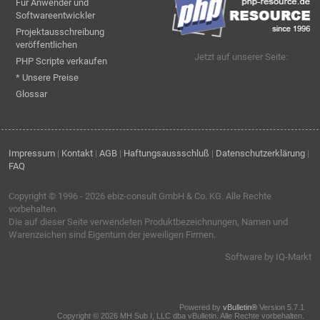
Für Anwender und
Softwareentwickler
Projektausschreibung
veröffentlichen
Jetzt auf unserer Seite:
PHP Scripte verkaufen
* Unsere Preise
Glossar
Impressum
|
Kontakt
|
AGB
|
Haftungsaussschluß
|
Datenschutzerklärung
|
FAQ
Copyright © 1996 - 2026
ebiz-consult GmbH & Co. KG
. Alle Rechte
vorbehalten.
Die auf dieser Seite verwendeten Produktbezeichnungen, Namen und
Warenzeichen sind Eigentum der jeweiligen Firmen.
Software by IQ-Markt
Powered by
vBulletin®
Version 5.7.1
Copyright © 2026 MH Sub I, LLC dba vBulletin. Alle Rechte vorbehalten.