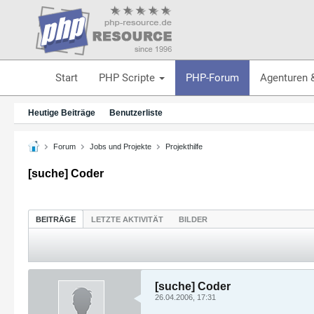
Start
PHP Scripte
PHP-Forum
Agenturen 
Heutige Beiträge
Benutzerliste
Forum
Jobs und Projekte
Projekthilfe
[suche] Coder
BEITRÄGE
LETZTE AKTIVITÄT
BILDER
[suche] Coder
26.04.2006, 17:31