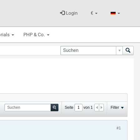
Login
€
rials
PHP & Co.
Seite
von
1
Filter
#1